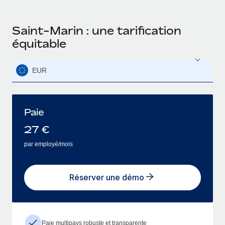
Saint-Marin : une tarification
équitable
EUR
Paie
27
€
par employé/mois
Réserver une démo
Paie multipays robuste et transparente