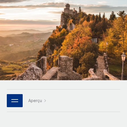
Gestion des freelances
Comparer Remote
pays
Connexion
Intégrez et gérez vos freelances partout dans le monde
Nederlands
Examinez notre service par rapport aux autres
Calculateur de paiement des freelances
PEO
Français
Découvrez les devises disponibles et les vitesses de
Sous-traitez les opérations complexes liées à l’emploi
CROISSANCE
paiement pour vos freelances internationaux
Deutsch
Start-ups
Des solutions agiles et internationales pour les RH et la
INFRASTRUCTURE
APPRENDRE AVEC REMOTE
Español
paie des entreprises en pleine croissance
Intégration Remote
Recherche et guides
Intégrez vos RH aux flux de travail en toute simplicité
Entreprises intermédiaires
Italiano
Études de cas
Développez vos équipes avec des solutions RH sur
Plateforme
mesure
Português (Portugal)
Des fonctions RH clés intégrées pour votre équipe
Glossaire RH
Entreprise
Connecter
Nouveau
日本語
Checklists et modèles
Les RH à l’international pour les grandes entreprises
Connectez n'importe quel outil d’IA à Remote grâce à
Aperçu
Descriptions de postes
한국어
notre MCP
TRAVAILLONS ENSEMBLE
Webinaires
Intégrations
中文（简体）
Partenaires stratégiques de la tech
Rationalisez vos processus avec des outils essentiels