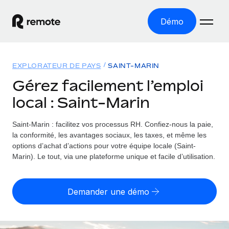
Démo
Accueil
EXPLORATEUR DE PAYS
SAINT-MARIN
Les produits
Gérez facilement l’emploi
local : Saint-Marin
Solutions
EMPLOI À L’INTERNATIONAL
Paie multipays
Saint-Marin : facilitez vos processus RH.
Confiez-nous la paie,
Ressources
COUVERTURE MONDIALE
Gérez la paie facilement et en toute conformité
la conformité, les avantages sociaux, les taxes, et même les
Explorateur de pays
options d’achat d’actions pour votre équipe locale (Saint-
Tarification
OUTILS & CALCULATEURS
Employer of record
Marin). Le tout, via une plateforme unique et facile d’utilisation.
Toutes les informations sur l’emploi à l’international,
Développez-vous à l’international sans frais liés aux
Outil de calcul du risque de requalification de
pays par pays
entités
contrat
Demander une démo
Explorateur des États-Unis (par État)
Évaluez le risque de requalification de contrat par pays
Français
Pilotage 360 des freelances
Simplifiez l’embauche à travers les différents États des
Sollicitez vos freelances en toute conformité part
Calculateur du coût des employés
États-Unis
English
Calculez le coût total des employés dans n’importe quel