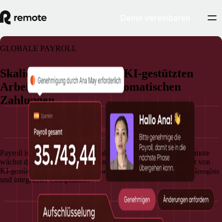
Demo vereinbaren
GLOBALE PAYROLL
Skalierbare Payroll mit KI-gestützten
Arbeitsabläufen und automatischen
Zahlungen
Demo vereinbaren
Payroll ist weit mehr als die Bezahlung von Gehältern. Bei Remote
wächst die Payroll mit deinem Unternehmen mit. Du profitierst von
KI-gestützten Workflows, automatischen Zahlungen, Echtzeit-Insights
und integrierter Compliance.