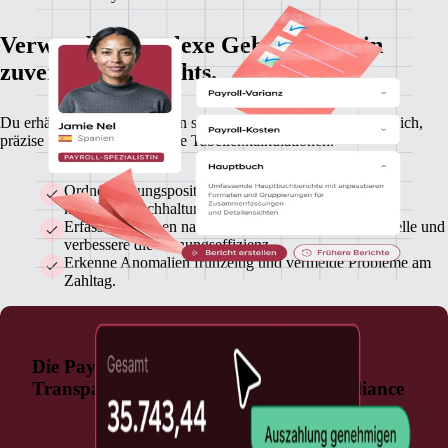
Verwandle komplexe Gehaltsdaten in
zuverlässige Insights.
Du erhältst alle Payroll-Daten so, wie sie sein sollten: übersichtlich,
präzise und ohne verwirrende Tabellenkalkulationen.
Ordne Zahlungspositionen schnell und mühelos den
korrekten Buchhaltungscodes zu.
Erfasse Ausgaben nach Team, Region oder Kostenstelle und
verbessere die Planungseffizienz.
Erkenne Anomalien frühzeitig und vermeide Probleme am
Zahltag.
Die Payroll-Lösung mit integrierter
Transparenz, Skalierbarkeit und Compliance