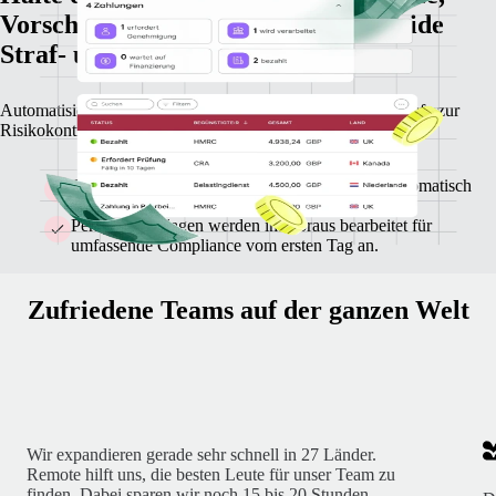
Vorschriften und Fristen und vermeide
Straf- und Nachzahlungen.
Automatisiere Melde-, Zahlungs- und Dokumentationsabläufe zur
Risikokontrolle und Reduzierung des Verwaltungsaufwands.
Steuern und Abgaben werden in jedem Land automatisch
und pünktlich abgeführt.
Personalunterlagen werden im Voraus bearbeitet für
umfassende Compliance vom ersten Tag an.
Zufriedene Teams auf der ganzen Welt
Wir expandieren gerade sehr schnell in 27 Länder.
Remote hilft uns, die besten Leute für unser Team zu
finden. Dabei sparen wir noch 15 bis 20 Stunden