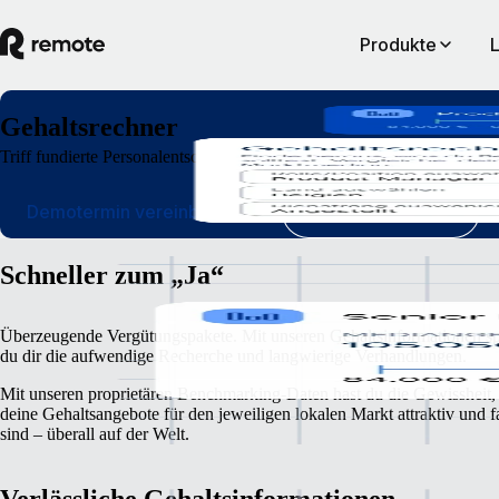
Produkte
Gehaltsrechner
Triff fundierte Personalentscheidungen mithilfe globaler Gehaltsinfor
Demotermin vereinbaren
Jetzt registrieren
Schneller zum „Ja“
Überzeugende Vergütungspakete. Mit unseren Gehaltsinformationen sp
du dir die aufwendige Recherche und langwierige Verhandlungen.
Mit unseren proprietären Benchmarking-Daten hast du die Gewissheit,
deine Gehaltsangebote für den jeweiligen lokalen Markt attraktiv und f
sind – überall auf der Welt.
Verlässliche Gehaltsinformationen