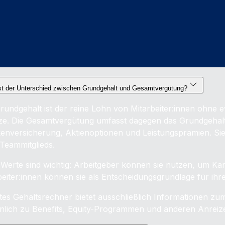
st der Unterschied zwischen Grundgehalt und Gesamtvergütung?
rundgehalt ist der reine Lohn von Mitarbeiter:innen ohne e
ze. Die Gesamtvergütung umfasst dagegen das Grundgehalt 
enversicherung, Aktienoptionen und Leistungsprämien. Sie b
 Teammitglieds.
 Werte sind wichtig: Arbeitgeber können sie nutzen, um Kan
beiter:innen können sie als Entscheidungsgrundlage für ihr
es Gehaltsrechner bietet ausschließlich Informationen zu
nlich zu Benefits, Equity-Programmen und anderen Anreiz