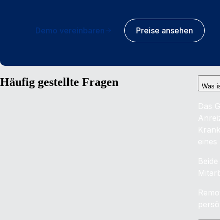
Demo vereinbaren
Preise ansehen
Häufig gestellte Fragen
Was i
Das G
Anrei
Krank
eines
Beide
Mitar
Remot
persö