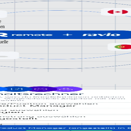
ten
e
nen
uelle
e von
g
 Du
t.
mote-