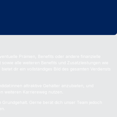
ventuelle Prämien, Benefits oder andere finanzielle
sowie alle weiteren Benefits und Zusatzleistungen wie
ietet dir ein vollständiges Bild des gesamten Verdiensts
didat:innen attraktive Gehälter anzubieten, und
en weiteren Karriereweg nutzen.
m Grundgehalt. Gerne berät dich unser Team jedoch
en.