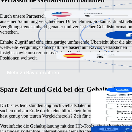
Durch unsere Partnerschaft mit Ravio erhältst du verifizierte Gehaltsda
aus einer Sammlung verschiedener Unternehmen. So kannst du aktuell
Vergütungstrends anhand genauer und verlässlicher Gehaltsinformatio
verstehen.
Erhalte Zugriff auf eine einzigartige umfassende Übersicht über die akt
weltweite Vergütungslandschaft. Sie basiert auf Ravios verlässlichen
Insights sowie unserer umfassenden Vergütungsdatenbank für Tausend
Positionen weltweit.
Mehr zu Ravio erfahren
Spare Zeit und Geld bei der Gehaltsplanun
Du bist es leid, stundenlang nach Gehaltsdaten in anderen Ländern zu
suchen und am Ende doch keine hilfreichen Informationen zu finden?
hast genug von teuren Vergleichstools? Zeit für einen Wechsel.
Vereinfache die Gehaltsplanung mit den HR-Tools, die du bereits besitz
Du findest kostenlose, internationale Gehaltsschätzungen direkt im Re