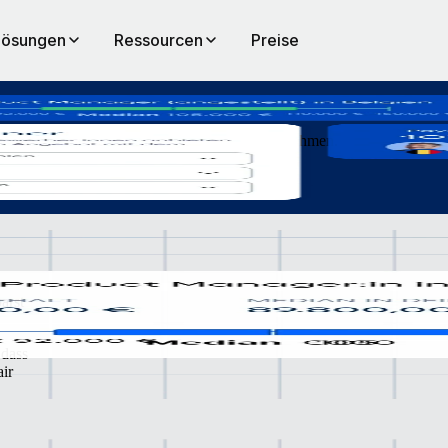
Lösungen
Ressourcen
Preise
mationen von verschiedenen verifizierten Unternehmen.
arst
 dass
air