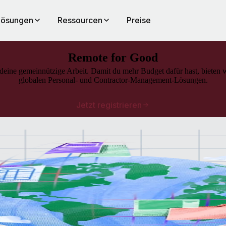
Lösungen
Ressourcen
Preise
Remote for Good
deine gemeinnützige Arbeit. Damit du mehr Budget dafür hast, bieten w
globalen Personal- und Contractor-Management-Lösungen.
Jetzt registrieren