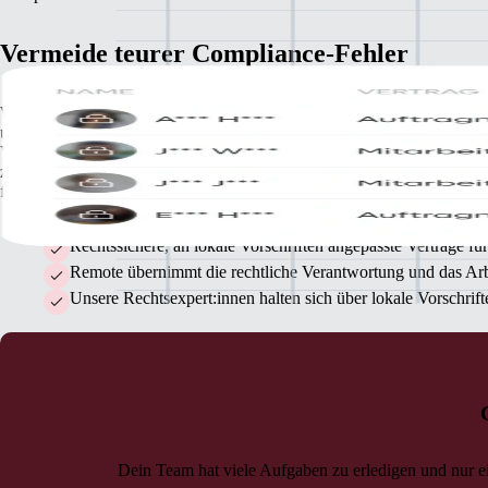
Vermeide teurer Compliance-Fehler
Wer verantwortlich für eine Organisation oder ein Unternehmen ist, m
unzählige Aufgaben erledigen. Lokale, sich kontinuierlich ändernde
Vorschriften sollten nicht dazu gehören. Wenn du mit uns
zusammenarbeitest, übernehmen das unsere HR- und Rechtsexpert:inn
für dich.
Rechtssichere, an lokale Vorschriften angepasste Verträge fü
Remote übernimmt die rechtliche Verantwortung und das Arb
Unsere Rechtsexpert:innen halten sich über lokale Vorschrif
Dein Team hat viele Aufgaben zu erledigen und nur e