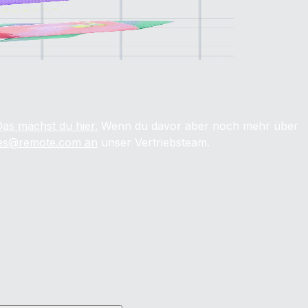
Das machst du hier.
Wenn du davor aber noch mehr über
les@remote.com
an
unser Vertriebsteam.