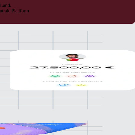
 Land.
trale Plattform