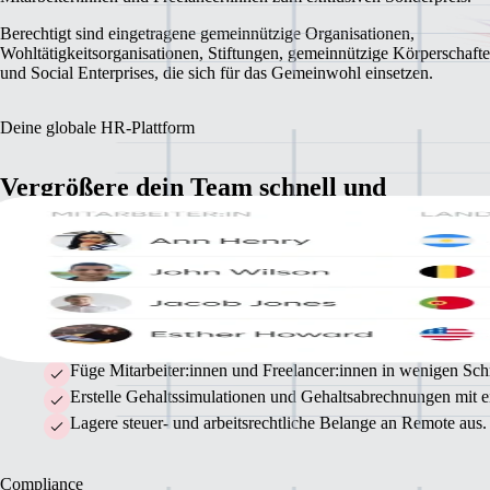
Berechtigt sind eingetragene gemeinnützige Organisationen,
Wohltätigkeitsorganisationen, Stiftungen, gemeinnützige Körperschaft
und Social Enterprises, die sich für das Gemeinwohl einsetzen.
Deine globale HR-Plattform
Vergrößere dein Team schnell und
rechtskonform
Mit unserer All-in-one-Plattform kannst du internationale Freelancer:in
und Mitarbeiter:innen leicht onboarden und bezahlen. So hast du mehr 
dich auf deine Mission zu konzentrieren.
Füge Mitarbeiter:innen und Freelancer:innen in wenigen Schr
Erstelle Gehaltssimulationen und Gehaltsabrechnungen mit 
Lagere steuer- und arbeitsrechtliche Belange an Remote aus.
Compliance