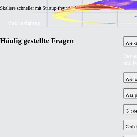
Skaliere schneller mit Startup-freundlichen Preisen.
Mehr erfahren
Häufig gestellte Fragen
Wie ka
Der er
das P
Wie la
Was p
Gilt d
Gibt e