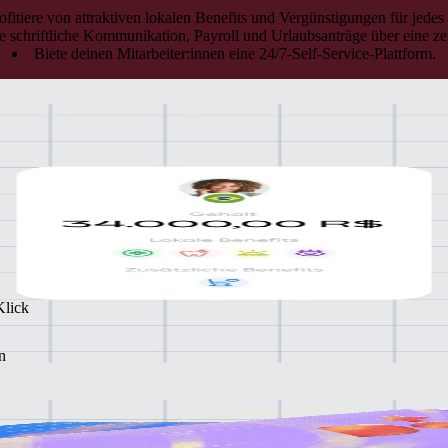
ofitiere von attraktiven lokalen Benefits und Vergünstigungen für jedes
e schriftliche Kommunikation, Payroll und Urlaubsanträge über eine zen
Biete deinen Mitarbeiter:innen eine 24/7-Self-Service-Plattform.
Klick
n