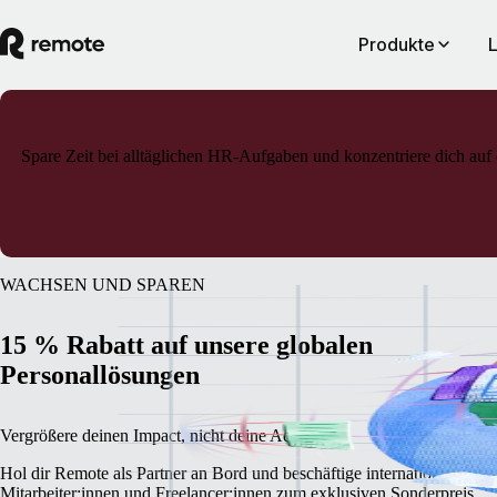
Produkte
Spare Zeit bei alltäglichen HR-Aufgaben und konzentriere dich auf 
WACHSEN UND SPAREN
15 % Rabatt auf unsere globalen
Personallösungen
Vergrößere deinen Impact, nicht deine Admin.
Hol dir Remote als Partner an Bord und beschäftige internationale
Mitarbeiter:innen und Freelancer:innen zum exklusiven Sonderpreis.