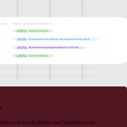
t
rozesse wie Payroll, Benefits und Compliance an uns.