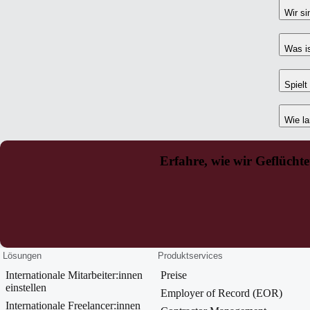
Wir s
Was is
Spielt
Wie la
Erfahre, wie wir Geflücht
Lösungen
Produktservices
Internationale Mitarbeiter:innen
Preise
einstellen
Employer of Record (EOR)
Internationale Freelancer:innen