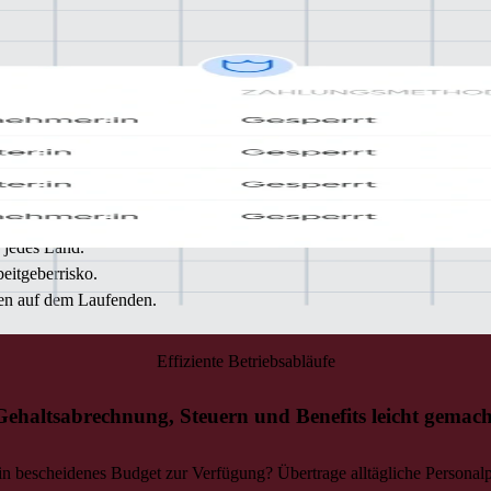
uss
en
r jedes Land.
eitgeberrisko.
ten auf dem Laufenden.
Effiziente Betriebsabläufe
Gehaltsabrechnung, Steuern und Benefits leicht gemach
in bescheidenes Budget zur Verfügung? Übertrage alltägliche Personalp