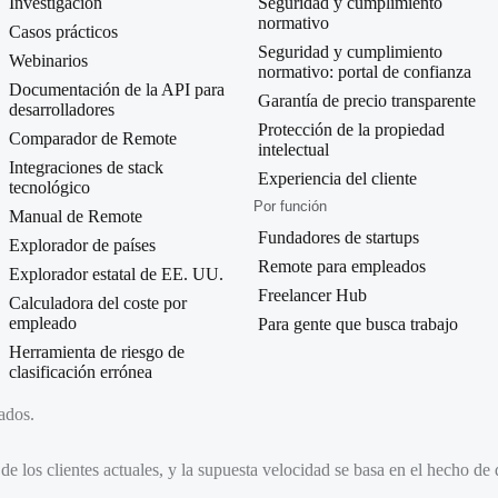
Investigación
Seguridad y cumplimiento
normativo
Casos prácticos
Seguridad y cumplimiento
Webinarios
normativo: portal de confianza
Documentación de la API para
Garantía de precio transparente
desarrolladores
Protección de la propiedad
Comparador de Remote
intelectual
Integraciones de stack
Experiencia del cliente
tecnológico
Por función
Manual de Remote
Fundadores de startups
Explorador de países
Remote para empleados
Explorador estatal de EE. UU.
Freelancer Hub
Calculadora del coste por
empleado
Para gente que busca trabajo
Herramienta de riesgo de
clasificación errónea
ados.
r de los clientes actuales, y la supuesta velocidad se basa en el hecho d