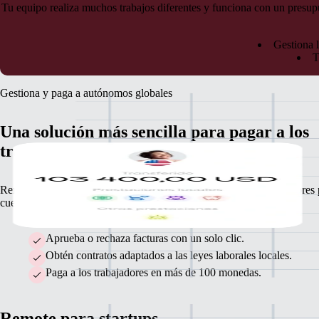
Tu equipo realiza muchos trabajos diferentes y funciona con un presu
Gestiona l
T
Gestiona y paga a autónomos globales
Una solución más sencilla para pagar a los
trabajadores por cuenta propia
Remote facilita al máximo la facturación y los pagos a los trabajadores
cuenta propia.
Aprueba o rechaza facturas con un solo clic.
Obtén contratos adaptados a las leyes laborales locales.
Paga a los trabajadores en más de 100 monedas.
Remote para startups