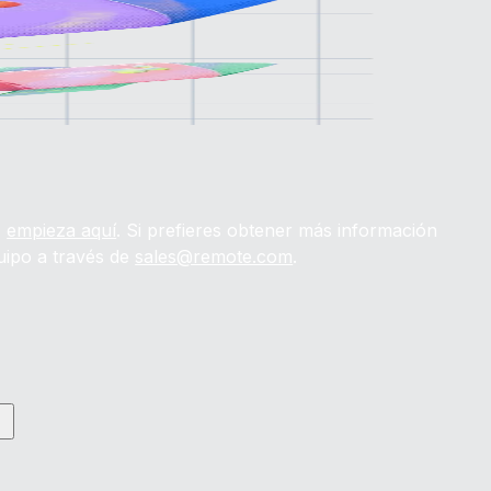
:
empieza aquí
. Si prefieres obtener más información
uipo a través de
sales@remote.com
.