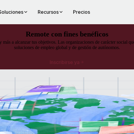
Soluciones
Recursos
Precios
Remote con fines benéficos
 más a alcanzar tus objetivos. Las organizaciones de carácter social q
soluciones de empleo global y de gestión de autónomos.
Inscribirse ya
ales.