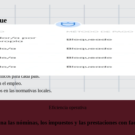
que
arte
e
cos y
íficos para cada país.
n el empleo.
s en las normativas locales.
Eficiencia operativa
na las nóminas, los impuestos y las prestaciones con fa