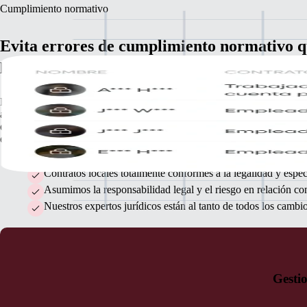
Cumplimiento normativo
Evita errores de cumplimiento normativo 
pueden salirte caros
Hay muchos problemas que te pueden quitar el sueño; tener que anticip
a los incesantes cambios de las normativas locales no debería ser uno d
ellos. Al trabajar con nosotros, te beneficias de nuestros expertos jurídi
en RR. HH. en todos los países.
Contratos locales totalmente conformes a la legalidad y espec
Asumimos la responsabilidad legal y el riesgo en relación co
Nuestros expertos jurídicos están al tanto de todos los cambio
Gestio