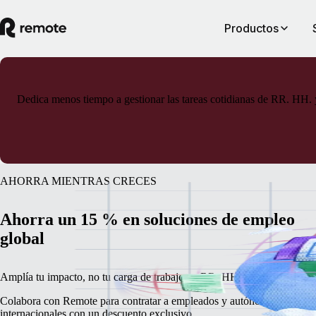
Productos
Dedica menos tiempo a gestionar las tareas cotidianas de RR. HH. y
AHORRA MIENTRAS CRECES
Ahorra un 15 % en soluciones de empleo
global
Amplía tu impacto, no tu carga de trabajo en RR. HH. y cuestiones leg
Colabora con Remote para contratar a empleados y autónomos
internacionales con un descuento exclusivo.