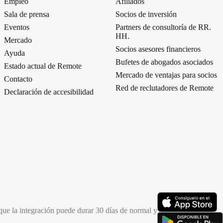
Empleo
Afiliados
Sala de prensa
Socios de inversión
Eventos
Partners de consultoría de RR.
HH.
Mercado
Socios asesores financieros
Ayuda
Bufetes de abogados asociados
Estado actual de Remote
Mercado de ventajas para socios
Contacto
Red de reclutadores de Remote
Declaración de accesibilidad
e que la integración puede durar 30 días de normal y
(se abre en una pest