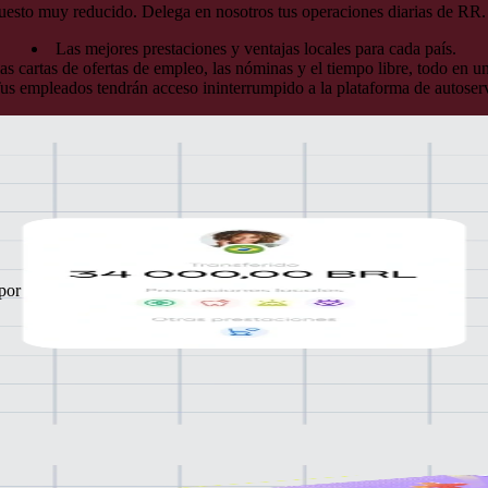
puesto muy reducido. Delega en nosotros tus operaciones diarias de RR.
Las mejores prestaciones y ventajas locales para cada país.
as cartas de ofertas de empleo, las nóminas y el tiempo libre, todo en u
us empleados tendrán acceso ininterrumpido a la plataforma de autoserv
 por