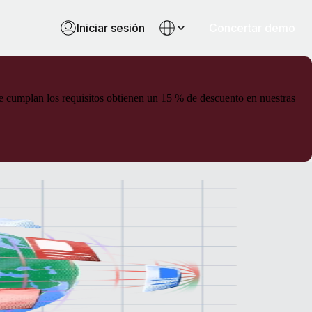
Iniciar sesión
Concertar demo
ue cumplan los requisitos obtienen un 15 % de descuento en nuestras