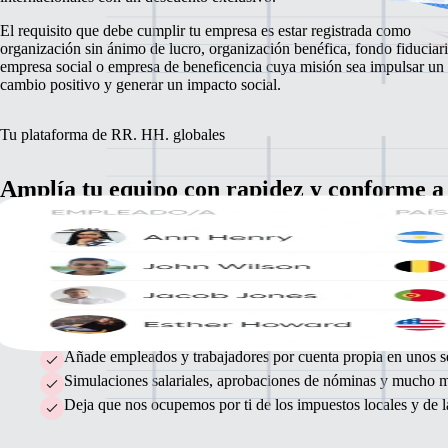
El requisito que debe cumplir tu empresa es estar registrada como
organización sin ánimo de lucro, organización benéfica, fondo fiduciari
empresa social o empresa de beneficencia cuya misión sea impulsar un
cambio positivo y generar un impacto social.
Tu plataforma de RR. HH. globales
Amplía tu equipo con rapidez y conforme a 
legalidad
Nuestra plataforma todo en uno facilita la integración y el pago a tus
trabajadores por cuenta propia y empleados internacionales para que p
centrarte en cumplir tu misión.
Añade empleados y trabajadores por cuenta propia en unos se
Simulaciones salariales, aprobaciones de nóminas y mucho má
Deja que nos ocupemos por ti de los impuestos locales y de la