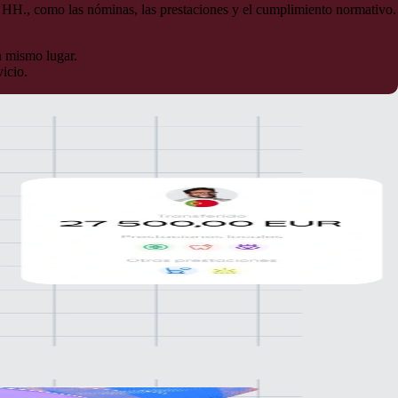
 HH., como las nóminas, las prestaciones y el cumplimiento normativo.
n mismo lugar.
icio.