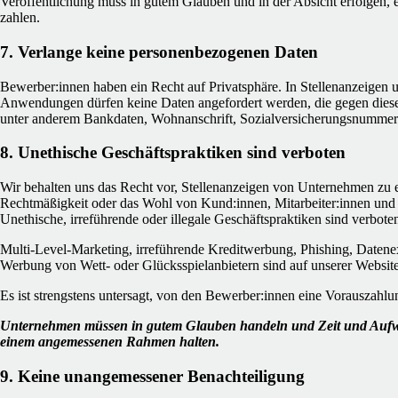
Veröffentlichung muss in gutem Glauben und in der Absicht erfolgen, 
zahlen.
7. Verlange keine personenbezogenen Daten
Bewerber:innen haben ein Recht auf Privatsphäre. In Stellenanzeigen
Anwendungen dürfen keine Daten angefordert werden, die gegen diese
unter anderem Bankdaten, Wohnanschrift, Sozialversicherungsnummer
8. Unethische Geschäftspraktiken sind verboten
Wir behalten uns das Recht vor, Stellenanzeigen von Unternehmen zu 
Rechtmäßigkeit oder das Wohl von Kund:innen, Mitarbeiter:innen und d
Unethische, irreführende oder illegale Geschäftspraktiken sind verbote
Multi-Level-Marketing, irreführende Kreditwerbung, Phishing, Datene
Werbung von Wett- oder Glücksspielanbietern sind auf unserer Website n
Es ist strengstens untersagt, von den Bewerber:innen eine Vorauszahl
Unternehmen müssen in gutem Glauben handeln und Zeit und Aufw
einem angemessenen Rahmen halten.
9. Keine unangemessener Benachteiligung