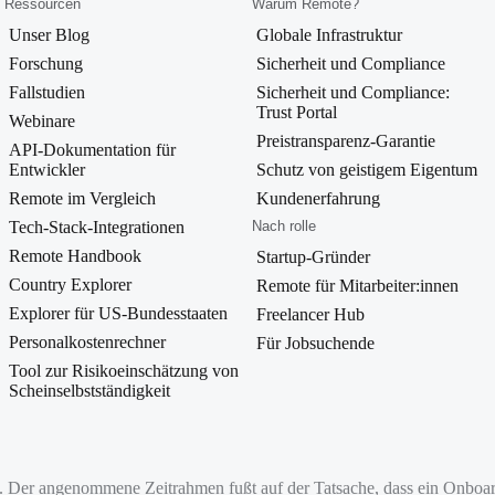
Ressourcen
Warum Remote?
Unser Blog
Globale Infrastruktur
Forschung
Sicherheit und Compliance
Fallstudien
Sicherheit und Compliance:
Trust Portal
Webinare
Preistransparenz-Garantie
API-Dokumentation für
Entwickler
Schutz von geistigem Eigentum
Remote im Vergleich
Kundenerfahrung
Tech-Stack-Integrationen
Nach rolle
Remote Handbook
Startup-Gründer
Country Explorer
Remote für Mitarbeiter:innen
Explorer für US-Bundesstaaten
Freelancer Hub
Personalkostenrechner
Für Jobsuchende
Tool zur Risikoeinschätzung von
Scheinselbstständigkeit
n. Der angenommene Zeitrahmen fußt auf der Tatsache, dass ein Onboar