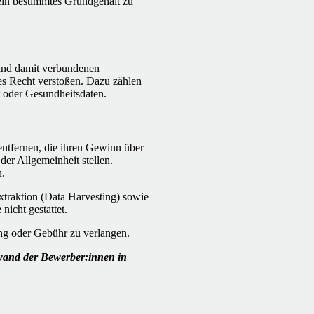
ein bestimmtes Grundgehalt zu
 und damit verbundenen
s Recht verstoßen. Dazu zählen
 oder Gesundheitsdaten.
entfernen, die ihren Gewinn über
er Allgemeinheit stellen.
n.
xtraktion (Data Harvesting) sowie
icht gestattet.
ung oder Gebühr zu verlangen.
and der Bewerber:innen in