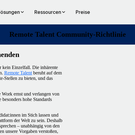
Lösungen
Ressourcen
Preise
Remote Talent Community-Richtlinie
henden
 kein Einzelfall. Die inhärente
en.
Remote Talent
beruht auf dem
-Stellen zu bieten, und das
 Work ernst und verlangen von
ie besonders hohe Standards
idat:innen im Stich lassen und
ttform der Welt zu sein. Deshalb
ntsprechen – unabhängig von den
egen unsere Vorgaben verstoßen,