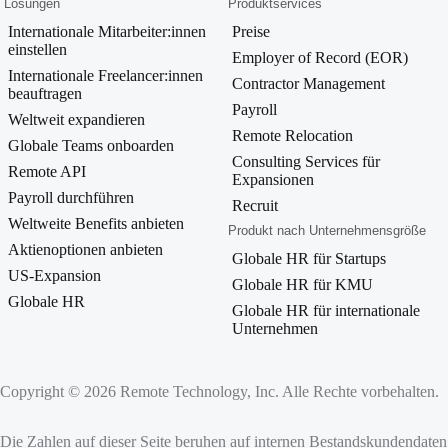
Lösungen
Produktservices
Internationale Mitarbeiter:innen
Preise
einstellen
Employer of Record (EOR)
Internationale Freelancer:innen
Contractor Management
beauftragen
Payroll
Weltweit expandieren
Remote Relocation
Globale Teams onboarden
Consulting Services für
Remote API
Expansionen
Payroll durchführen
Recruit
Weltweite Benefits anbieten
Produkt nach Unternehmensgröße
Aktienoptionen anbieten
Globale HR für Startups
US-Expansion
Globale HR für KMU
Globale HR
Globale HR für internationale
Unternehmen
Copyright © 2026 Remote Technology, Inc. Alle Rechte vorbehalten.
Die Zahlen auf dieser Seite beruhen auf internen Bestandskundendate