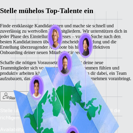
Stelle mühelos Top-Talente ein
Finde erstklassige Kandidat:innen und mache sie schnell und
zuverlässig zu wertvollen Teammitgliedern. Wir unterstützen dich in
jeder Phase des Einstellungsprozesses – von der Suche nach den
besten Kandidat:innen über die Entscheidungsfindung und die
Erstellung überzeugender Angebote bis hin zum effektiven
Onboarding deiner neuen Mitarbeiter:innen.
Schaffe die nötigen Voraussetzungen, damit deine neue
Teammitglieder sich vom ersten Tag an willkommen fühlen und
produktiv arbeiten können. Unsere Tools helfen dir dabei, ein Team
aufzubauen, das deine Vision teilt und dein Unternehmen voranbringt.
Remote Recruit
Stelle überall die besten Talente ein: Finde schnell die
richtigen Kandidat:innen.
Availability: Jetzt