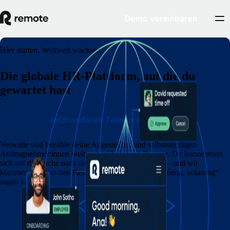
Demo vereinbaren
Hier starten. Weltweit wachsen.
Die globale HR-Plattform, auf die du
gewartet hast
Jetzt weltweit Talente einstellen
Verwalte und bezahle deine Angestellten und selbstständigen
Auftragnehmer:innen weltweit mühelos mit Remote. Du konzentriert
sich auf die Suche nach den besten Kandidat:innen – und wir
kümmern uns um den Rest, noch bevor du „sŭun, nùeng, scăawng“
sagen kannst.