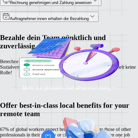
Rechnung genehmigen und Zahlung anweisen
Auftragnehmer:innen erhalten die Bezahlung
Bezahle dein Team pünktlich und
zuverlässig
Berechne ganz einfach Gehälter, Steuerabzüge und
Sozialversicherungsbeiträge – wo deine Angestellte leben, spielt keine
Rolle!
Mehr zur globalen Gehaltsabrechnung
Offer best-in-class local benefits for your
remote team
67% of global workers expect benefits comparable to those of other
professionals in their country or city, and 60% have chosen one job