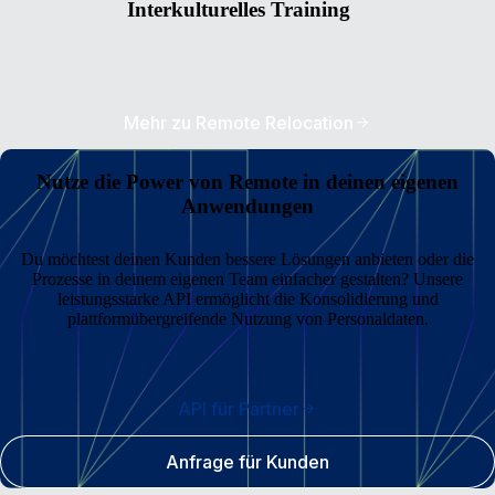
Interkulturelles Training
Mehr zu Remote Relocation
Nutze die Power von Remote in deinen eigenen
Anwendungen
Du möchtest deinen Kunden bessere Lösungen anbieten oder die
Prozesse in deinem eigenen Team einfacher gestalten? Unsere
leistungsstarke API ermöglicht die Konsolidierung und
plattformübergreifende Nutzung von Personaldaten.
API für Partner
Anfrage für Kunden