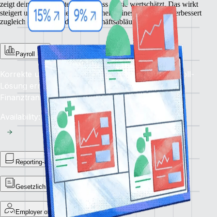
zeigt deinen Mitarbeiter:innen, dass du sie wertschätzt. Das wirkt
steigert unmittelbar die Zufriedenheit deines Teams und verbessert
zugleich die Qualität deiner Geschäftsabläufe.
Payroll
Korrekte und pünktliche Bezahlung: Unsere Payroll-
Lösung ermöglicht reibungslose weltweite
Finanztransaktionen.
Availability: Jetzt
Reporting-Bibliothek
Gesetzlich vorgeschriebene Zahlungsmeldungen
Employer of Record