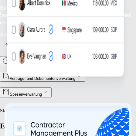
Behalte den Überblick über deine Freelancer:innen:
Verwalte und unterstütze deine Freelancer:innen auf der
ganzen Welt.
Availability: Jetzt
Arbeitszeiten und Abwesenheiten
Vertrags- und Dokumentenverwaltung
Spesenverwaltung
Skalieren
Expandiere mit Zuversicht