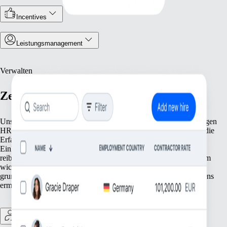
Incentives
Leistungsmanagement
Verwalten
Zentralisiertes Personalmanagement
Unsere Tools erleichtern dir das Personalmanagement mit wichtigen
HR-Funktionen. Von der Pflege deiner Personaldatensätze über die
Erfassung von Arbeitszeiten und Abwesenheiten bis hin zur
Einhaltung lokaler Vorschriften: Wir haben alles, was du für
reibungslose Abläufe brauchst. Konzentriere dich auf das, was am
wichtigsten ist – deine Mitarbeiter:innen. Wir erledigen die
grundlegenden Aufgaben, die das Wachstum deines Unternehmens
ermöglichen.
Contractor Management