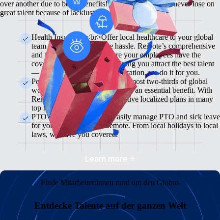
over another due to better benefits! With Remote, you'll never lose on
great talent because of lackluster benefits.
Health Insurance <br>Offer local healthcare to your global
team members without the hassle. Remote’s comprehensive
and flexible plans will ensure your employees have the
coverage they need while helping you attract the best talent
— from enrollment to administration, we do it for you.
Pension & 401(K) Plans<br>Almost two-thirds of global
workers view retirement plans as an essential benefit. With
Remote, you can offer competitive localized plans in many
top markets.
PTO and Sick Leave<br>Easily manage PTO and sick leave
for your global team in Remote. From local holidays to local
laws, we have you covered.
Learn more
Finde Mitarbeiter:innen rund um den Globus
Entdecke Talente auf der ganzen Welt