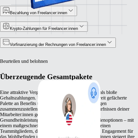
Bezahlung von Freelancer:innen
Krypto-Zahlungen für Freelancer:innen
Vorfinanzierung der Rechnungen von Freelancer:innen
Beurteilen und belohnen
Überzeugende Gesamtpakete
Eine attraktive Vergütungsstrategie beinhaltet mehr als bloße
Gehaltszahlungen. Unsere Plattform hilft dir, eine breit gefächerte
Palette an Benefits und nicht finanziellen Belohnungen
zusammenzustellen, die den unterschiedlichen Bedürfnissen deiner
Mitarbeiter:innen gerecht werden. Ob umfassende
Gesundheitsleistungen oder wettbewerbsfähige Aktienoptionen – mit
einem maßgeschneiderten Benefitspaket zeigst du deinen
Teammitgliedern, dass du ihre Leistung wertschätzt. Engagement für
das Wohlbefinden und die Zukunft von Mitarbeiter:innen steigert ihre