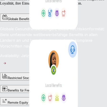
Loyalität, ihre Einsatzbereitschaft und ihre Motivation.
Globale Benefits
Globale Gesundheitsleistungen, lokale Rechtskonformität:
Biete umfassende wettbewerbsfähige Benefits in allen
Ländern an und lass dich von uns durch komplexe
Vorschriften navigieren.
Availability: Jetzt
Restricted Stock Units (RSUs)
Benefits für Freelancer:innen
Remote Equity