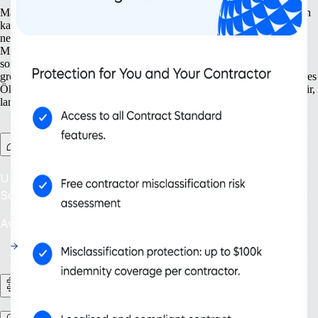
Mach dein Unternehmen bereit für Wachstum. Mit unseren Lösungen
kannst du deinen Wachstumskurs exakt planen – von der Gründung
neuer Niederlassungen bis zum Schutz deines geistigen Eigentums.
Mit Tools, die nicht nur deine aktuellen Anforderungen erfüllen,
sondern auch deine zukünftigen, kann dein Unternehmen nicht nur
größer werden, sondern auch smarter funktionieren. Unser skalierbares
Ökosystem unterstützt dein expandierendes Unternehmen und hilft dir,
langfristig erfolgreich zu sein.
Contractor Management Plus
Unkomplizierte Einstellung: Schütze dich weltweit vor
Scheinselbstständigkeit.
Availability: Jetzt
HR-Workflows