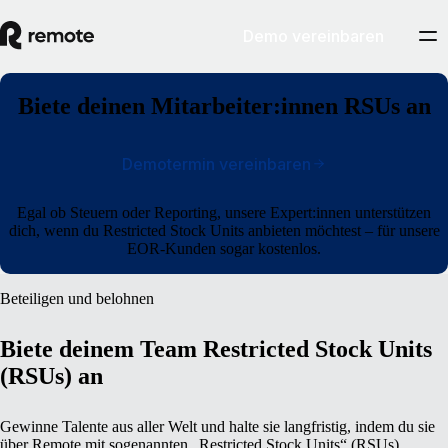
Demo vereinbaren
Biete deinen Mitarbeiter:innen RSUs an
Demotermin vereinbaren
Egal ob Steuern oder Reporting, unsere Expert:innen unterstützen
dich, wenn du Restricted Stock Units anbieten möchtest – für unsere
EOR-Kunden sogar kostenlos.
Beteiligen und belohnen
Biete deinem Team Restricted Stock Units
(RSUs) an
Gewinne Talente aus aller Welt und halte sie langfristig, indem du sie
über Remote mit sogenannten „Restricted Stock Units“ (RSUs)