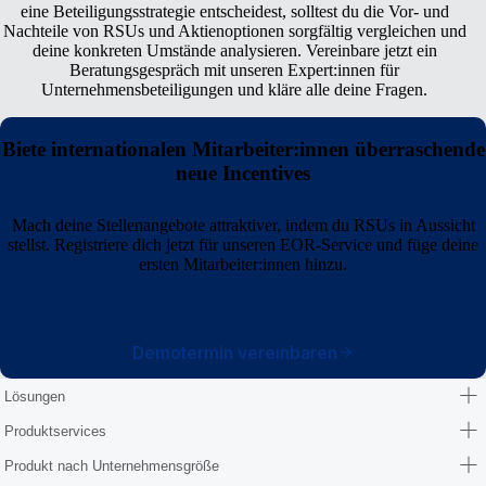
eine Beteiligungsstrategie entscheidest, solltest du die Vor- und
Nachteile von RSUs und Aktienoptionen sorgfältig vergleichen und
deine konkreten Umstände analysieren. Vereinbare jetzt ein
Beratungsgespräch mit unseren Expert:innen für
Unternehmensbeteiligungen und kläre alle deine Fragen.
Biete internationalen Mitarbeiter:innen überraschende
neue Incentives
Mach deine Stellenangebote attraktiver, indem du RSUs in Aussicht
stellst. Registriere dich jetzt für unseren EOR-Service und füge deine
ersten Mitarbeiter:innen hinzu.
Demotermin vereinbaren
Lösungen
Produktservices
Produkt nach Unternehmensgröße