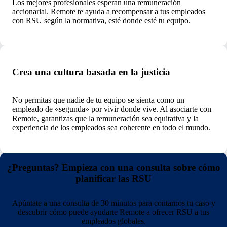
Los mejores profesionales esperan una remuneración
accionarial. Remote te ayuda a recompensar a tus empleados
con RSU según la normativa, esté donde esté tu equipo.
Crea una cultura basada en la justicia
No permitas que nadie de tu equipo se sienta como un
empleado de «segunda» por vivir donde vive. Al asociarte con
Remote, garantizas que la remuneración sea equitativa y la
experiencia de los empleados sea coherente en todo el mundo.
¿Preguntas? Empieza con una consulta sobre cómo
planificar las RSU
Apúntate a una consulta de 30 minutos para contarnos tu caso y
descubrir cómo puede ayudarte Remote a ofrecer RSU a tus
empleados globales.