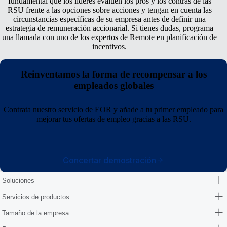
fundamental que los líderes evalúen los pros y los contras de las
RSU frente a las opciones sobre acciones y tengan en cuenta las
circunstancias específicas de su empresa antes de definir una
estrategia de remuneración accionarial. Si tienes dudas, programa
una llamada con uno de los expertos de Remote en planificación de
incentivos.
Reinventamos la forma de recompensar a los
empleados globales
Contrata nuestro servicio de EOR y añade a tu primer empleado para
mejorar tus ofertas de empleo gracias a las RSU.
Concertar demostración
Soluciones
Servicios de productos
Tamaño de la empresa