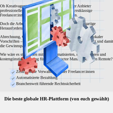
Ob Kreativagentur, Beratungsunternehmen oder Anbieter
professioneller Dienstleistungen: Du benötigst erstklassige
Freelancer:innen für die Projekte deiner Kunden.
Doch die Arbeit mit Selbstständigen bringt auch einzigartige
Herausforderungen mit sich.
Abrechnung, Compliance, Vertragserstellung, Einhaltung lokaler
Vorschriften – all das braucht Zeit, verringert deine Effizienz und damit
die Gewinnspanne.
Wie wäre es stattdessen mit der automatisierten, rechtssicheren und
kostengünstigen Lösung für das Contractor Management von Remote?
Zentralisierte Verwaltung deiner Freelancer:innen
Automatisierte Bezahlung
Branchenweit führende Rechtssicherheit
Die beste globale HR-Plattform (von euch gewählt)