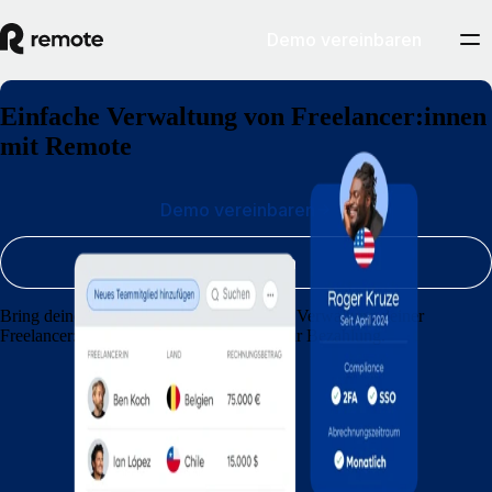
Demo vereinbaren
Einfache Verwaltung von Freelancer:innen
mit Remote
Demo vereinbaren
Registrieren
Bring deiner Agentur durch die einfachere Verwaltung deiner
Freelancer:innen – vom Onboarding bis zur Bezahlung.