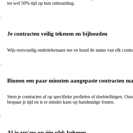
tot wel 50% tijd op hun onboarding.
Je contracten veilig tekenen en bijhouden
Wijs eenvoudig ondertekenaars toe en houd de status van elk contract
Binnen een paar minuten aangepaste contracten m
Stem je contracten af op specifieke profielen of doelstellingen. On
bespaar je tijd en is er minder kans op handmatige fouten.
Al je zzp'ers op één plek beheren