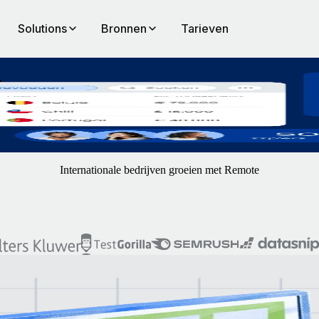
Solutions
Bronnen
Tarieven
e
 zzp'ers, van onboarding tot betaling.
Internationale bedrijven groeien met Remote