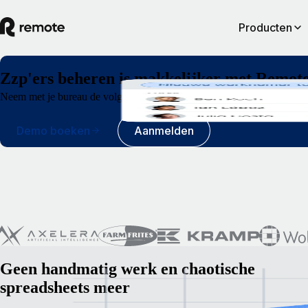
Producten
Zzp'ers beheren is makkelijker met Remot
Neem met je bureau de volgende stap en vereenvoudig het beheer van je
Demo boeken
Aanmelden
Geen handmatig werk en chaotische
spreadsheets meer