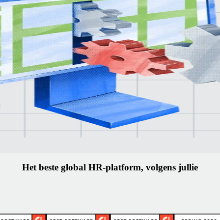
onele
ecten.
is
p je
Het beste global HR-platform, volgens jullie