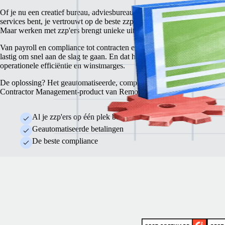
Of je nu een creatief bureau, adviesbureau of organisatie voor professi
services bent, je vertrouwt op de beste zzp'ers voor hoogwaardige proj
Maar werken met zzp'ers brengt unieke uitdagingen met zich mee.
Van payroll en compliance tot contracten en juridische regelgeving, het 
lastig om snel aan de slag te gaan. En dat heeft een negatieve invloed o
operationele efficiëntie en winstmarges.
De oplossing? Het geautomatiseerde, compliant en kostenbesparende
Contractor Management-product van Remote.
Al je zzp'ers op één plek beheren
Geautomatiseerde betalingen
De beste compliance