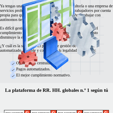
Ya tengas una agencia de publicidad, una consultoría o una empresa de
servicios profesionales, confías en los mejores trabajadores por cuenta
propia para que realicen proyectos de calidad. Pero trabajar con
autónomos tiene sus particularidades.
Es difícil gestionarlo todo con rapidez: que si las nóminas y el
cumplimiento normativo, los contratos y las leyes... Todo esto
disminuye la eficiencia y los márgenes de beneficio.
¿Y cuál es la solución? El proceso de gestión de autónomos
automatizado, rentable y conforme a la legalidad de Remote:
Operaciones centralizadas.
Pagos automatizados.
El mejor cumplimiento normativo.
La plataforma de RR. HH. globales n.º 1 según tú