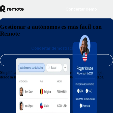
Concertar demo
Gestionar a autónomos es más fácil con
Remote
Concertar demostración
Registrarse
Simplifica la administración de tus trabajadores por cuenta propia,
desde la integración hasta los pagos, y haz que tu empresa crezca.