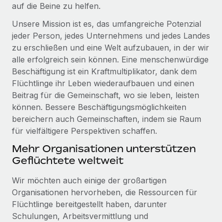
Management und Payroll
auf die Beine zu helfen.
Niederlassungen
Den Blog erkunden
Reverse Tech auf einen Blick Das Gesundheits- und
Unsere Mission ist es, das umfangreiche Potenzial
Mobilität und Relocation
Wellness-Startup Reverse Tech hat das globale...
jeder Person, jedes Unternehmens und jedes Landes
Mühelose Relocation von Mitarbeiter:innen
BLOG
zu erschließen und eine Welt aufzubauen, in der wir
Mehr erfahren
alle erfolgreich sein können. Eine menschenwürdige
Benefits
Neues zu Remote-Produkten: Integration mit
Beschäftigung ist ein Kraftmultiplikator, dank dem
Mühelose Verwaltung von Benefits
Gusto und Zero und Contractor Management
Flüchtlinge ihr Leben wiederaufbauen und einen
Plus
Beitrag für die Gemeinschaft, wo sie leben, leisten
Auch im neuen Jahr wollen wir bei Remote Unternehmen
können. Bessere Beschäftigungsmöglichkeiten
aller Größen dabei unterstützen, die beste...
bereichern auch Gemeinschaften, indem sie Raum
für vielfältigere Perspektiven schaffen.
Mehr erfahren
Mehr Organisationen unterstützen
Geflüchtete weltweit
Wie Phiture 55 Mitarbeiter:innen in 19 Ländern
mit Remote verwaltet
Wir möchten auch einige der großartigen
Organisationen hervorheben, die Ressourcen für
Phiture ist der unumstrittene Marktführer im Bereich der
Flüchtlinge bereitgestellt haben, darunter
Wachstumsberatung für mobile Apps. Das...
Schulungen, Arbeitsvermittlung und