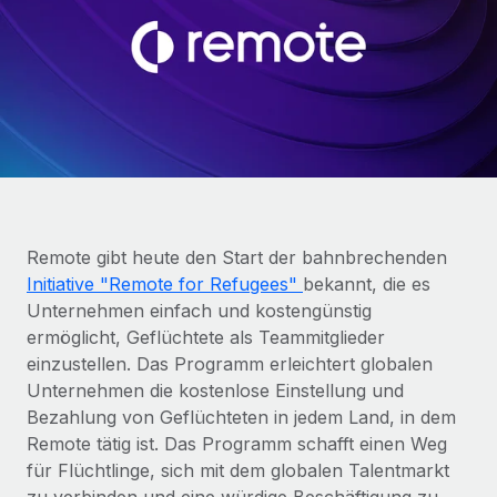
Globales Onboarding und Verwalten von
Gesamtbeschäftigungskosten
Anmelden
Freelancer:innen
Nederlands
WACHSTUMSPHASE
Honorarzahlungen berechnen
PEO
Français
Informationen zu möglichen Währungen und
Startups
Auslagern von komplexen HR-Aufgaben
Abwicklungsfristen für globale Freelancer:innen
Agile HR- und Payroll-Lösungen für wachsende
Deutsch
Unternehmen
INFRASTRUKTUR
LERNEN MIT REMOTE
Mittelstand
Español
Remote Embedded
Maßgeschneiderte HR-Lösungen, um Teams zu
Forschung und Leitfäden
Nahtlose Integration der HR in bestehende Abläufe
vergrößern
Italiano
Remote gibt heute den Start der bahnbrechenden
Fallstudien
Initiative "Remote for Refugees"
bekannt, die es
Plattform
Enterprise
Português (Portugal)
Unternehmen einfach und kostengünstig
Integrierte HR-Kernfunktionen für dein Team
HR-Glossar
Globale HR für Konzerne und Großunternehmen
ermöglicht, Geflüchtete als Teammitglieder
Verknüpfen
Neu
日本語
einzustellen. Das Programm erleichtert globalen
Checklisten und Vorlagen
Verknüpfung beliebiger KI-Tools mit Remote über unser
Unternehmen die kostenlose Einstellung und
PARTNER WERDEN
Bibliothek für Stellenbeschreibungen
한국어
MCP
Bezahlung von Geflüchteten in jedem Land, in dem
Strategische Technologiepartner
Remote tätig ist. Das Programm schafft einen Weg
Webinare
Integrationen
Flexible Einbettung von Global-HR-Funktionen in deine
中文（简体）
für Flüchtlinge, sich mit dem globalen Talentmarkt
Plattform
Prozessoptimierung mit unverzichtbaren Business-