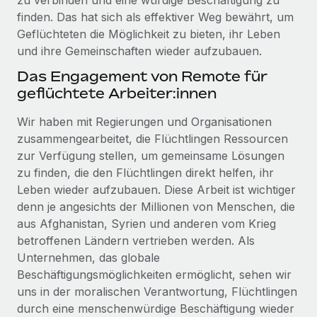
zu verbinden und eine würdige Beschäftigung zu
Events
Tools
finden. Das hat sich als effektiver Weg bewährt, um
Partner werden
Geflüchteten die Möglichkeit zu bieten, ihr Leben
Newsroom
Entdecke die Möglichkeiten einer Partnerschaft
und ihre Gemeinschaften wieder aufzubauen.
DIENSTLEISTUNGEN
Informationen zu Gehältern und Qualifikationen
Remote Build
Demnächst verfügbar
Das Engagement von Remote für
Frag unsere Expert:innen
Beratung zu Integrationen und KI-Automatisierung
geflüchtete Arbeiter:innen
Insights Center
Hilfe von Expert:innen für globale HR & Compliance
Hol dir Unterstützung
Wir haben mit Regierungen und Organisationen
Background-Checks
FALLSTUDIEN
zusammengearbeitet, die Flüchtlingen Ressourcen
Einfacheres Bewerber:innen-Screening
Alle Ressourcen anzeigen
zur Verfügung stellen, um gemeinsame Lösungen
So hat der KI-Vorreiter Weaviate sein Team mit
zu finden, die den Flüchtlingen direkt helfen, ihr
Remote um 120 % vergrößert
Compliance Watchtower
Leben wieder aufzubauen. Diese Arbeit ist wichtiger
Lückenlose Compliance
BLOG
Weaviate auf einen Blick Weaviate entwickelt KI-basierte
denn je angesichts der Millionen von Menschen, die
Open-Source-Infrastrukturen. Das...
Globale Payroll
aus Afghanistan, Syrien und anderen vom Krieg
Geräteverwaltung
betroffenen Ländern vertrieben werden. Als
Globale Bereitstellung und Verfolgung von IT-
Mehr erfahren
EOR und PEO
Unternehmen, das globale
Geräten
Beschäftigungsmöglichkeiten ermöglicht, sehen wir
Contractor Management
uns in der moralischen Verantwortung, Flüchtlingen
Gründung von Niederlassungen
Strategische Partnerschaft zwischen
Steuern
durch eine menschenwürdige Beschäftigung wieder
Schnelle, rechtssichere Gründung von
Reverse Tech und Remote für Contractor