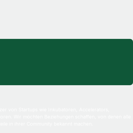
zer von Startups wie Inkubatoren, Accelerators,
storen. Wir möchten Beziehungen schaffen, von denen alle
rteile in ihrer Community bekannt machen.