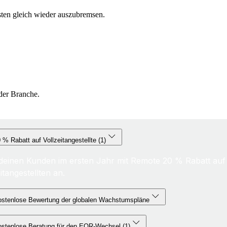
sten gleich wieder auszubremsen.
der Branche.
 % Rabatt auf Vollzeitangestellte (1)
 deinen Kunden im ersten Jahr mit Remote 20 % Rabatt auf
itangestellten an.
ostenlose Bewertung der globalen Wachstumspläne
stenlose Beratung für den EOR-Wechsel (1)