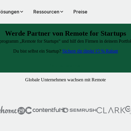
Lösungen
Ressourcen
Preise
Werde Partner von Remote for Startups
rogramm „Remote for Startups“ und hilf den Firmen in deinem Portfolio,
Du bist selbst ein Startup?
Sichere dir direkt 15 % Rabatt
Partner werden
Globale Unternehmen wachsen mit Remote