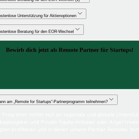
stenlose Unterstützung für Aktienoptionen
ostenlose Beratung für den EOR-Wechsel
Bewirb dich jetzt als Remote Partner für Startups!
Partner werden
ann am „Remote for Startups“-Partnerprogramm teilnehmen?
 Programm richtet sich an regionale und globale Unterstüt
okapitalgeber und Private-Equity-Anbieter oder Angel-Inve
ligten profitieren und in denen unsere Partner Remotes Vo