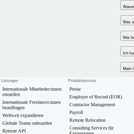
Warum 
Was si
Wie t
Ich ha
Mein I
Lösungen
Produktservices
Internationale Mitarbeiter:innen
Preise
einstellen
Employer of Record (EOR)
Internationale Freelancer:innen
Contractor Management
beauftragen
Payroll
Weltweit expandieren
Remote Relocation
Globale Teams onboarden
Consulting Services für
Remote API
Expansionen