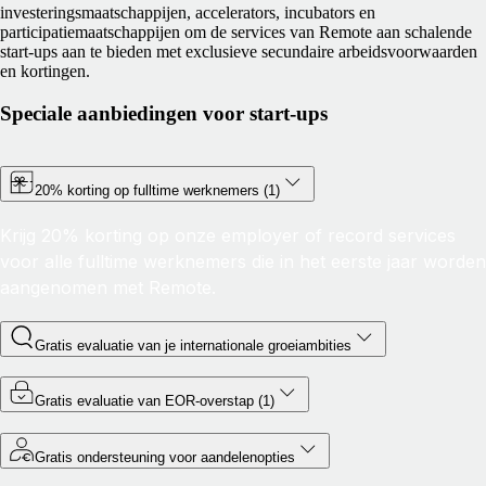
investeringsmaatschappijen, accelerators, incubators en
participatiemaatschappijen om de services van Remote aan schalende
start-ups aan te bieden met exclusieve secundaire arbeidsvoorwaarden
en kortingen.
Speciale aanbiedingen voor start-ups
20% korting op fulltime werknemers (1)
Krijg 20% korting op onze employer of record services
voor alle fulltime werknemers die in het eerste jaar worden
aangenomen met Remote.
Gratis evaluatie van je internationale groeiambities
Gratis evaluatie van EOR-overstap (1)
Gratis ondersteuning voor aandelenopties