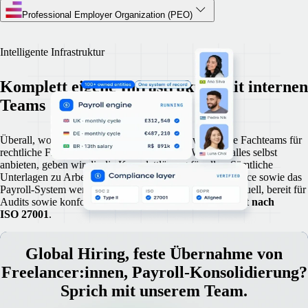
Professional Employer Organization (PEO)
Intelligente Infrastruktur
Komplett eigene Infrastruktur mit internen
Teams
Überall, wo wir vertreten sind, beschäftigen wir eigene Fachteams für
rechtliche Fragen, Payroll und Compliance. Weil wir alles selbst
anbieten, geben wir dir die Komplettlösung für alles: Sämtliche
Unterlagen zu Arbeitsverhältnissen, Verträgen, Compliance sowie das
Payroll-System werden korrekt geführt. Sie sind stets aktuell, bereit für
Audits sowie konform mit
SOC 2, Typ 2
und
zertifiziert nach
ISO 27001
.
Global Hiring, feste Übernahme von
Freelancer:innen, Payroll-Konsolidierung?
Sprich mit unserem Team.