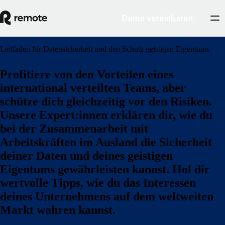
Demo vereinbaren
Leitfaden für Datensicherheit und den Schutz geistigen Eigentums
Profitiere von den Vorteilen eines
international verteilten Teams, aber
schütze dich gleichzeitig vor den Risiken.
Unsere Expert:innen erklären dir, wie du
bei der Zusammenarbeit mit
Arbeitskräften im Ausland die Sicherheit
deiner Daten und deines geistigen
Eigentums gewährleisten kannst. Hol dir
wertvolle Tipps, wie du das Interessen
deines Unternehmens auf dem weltweiten
Markt wahren kannst.