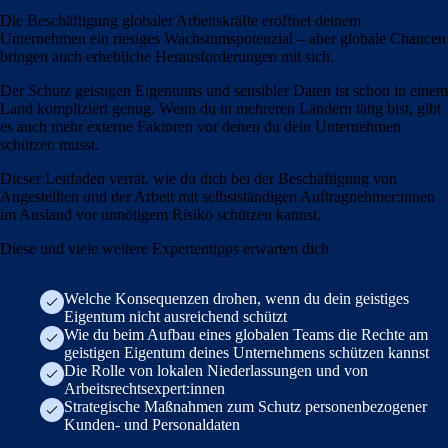
Die Beschäftigung globaler Arbeitskräfte eröffnet deinem
Unternehmen ein riesiges Wachstumspotenzial – aber globale Chancen
bringen auch erhebliche Herausforderungen mit sich.
Der Schutz geistigen Eigentums und sensibler Daten ist schon in einem
Land kompliziert genug. Wenn du in mehreren Ländern tätig bist, gibt
es auch mehr externe Faktoren vor denen du dein Unternehmen
schützen musst.
Dieser Leitfaden verrät, wie du dich bei der Beschäftigung von
Angestellten und der Arbeit mit selbstständigen Auftragnehmer:innen
im Ausland vor unnötigem Risiko schützen kannst.
Diese und viele weitere Expertentipps erwarten dich
Welche Konsequenzen drohen, wenn du dein geistiges
Eigentum nicht ausreichend schützt
Wie du beim Aufbau eines globalen Teams die Rechte am
geistigen Eigentum deines Unternehmens schützen kannst
Die Rolle von lokalen Niederlassungen und von
Arbeitsrechtsexpert:innen
Strategische Maßnahmen zum Schutz personenbezogener
Kunden- und Personaldaten