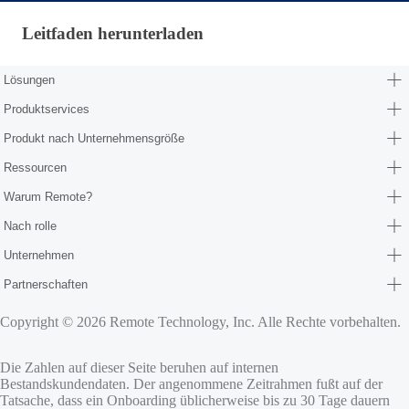
Leitfaden herunterladen · de-de — blt71b5dc85b48
Leitfaden herunterladen
Lösungen
Produktservices
Produkt nach Unternehmensgröße
Ressourcen
Warum Remote?
Nach rolle
Unternehmen
Partnerschaften
Copyright © 2026 Remote Technology, Inc. Alle Rechte vorbehalten.
Die Zahlen auf dieser Seite beruhen auf internen
Bestandskundendaten. Der angenommene Zeitrahmen fußt auf der
Tatsache, dass ein Onboarding üblicherweise bis zu 30 Tage dauern