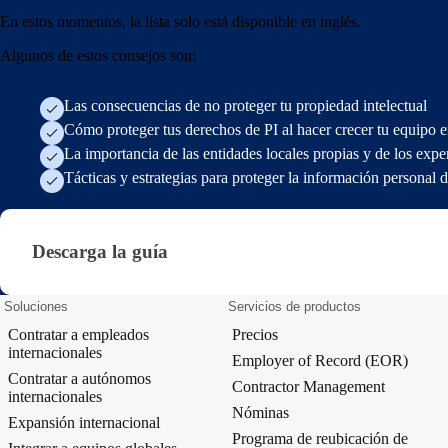
En estos momentos, la lista solo está disponible en inglés.
Algunos de estos consejos son:
Las consecuencias de no proteger tu propiedad intelectual
Cómo proteger tus derechos de PI al hacer crecer tu equipo 
La importancia de las entidades locales propias y de los exper
Tácticas y estrategias para proteger la información personal d
Descarga la guía · es-es — blt71b5dc85b484c103
Descarga la guía
Soluciones
Servicios de productos
Contratar a empleados
Precios
internacionales
Employer of Record (EOR)
Contratar a autónomos
Contractor Management
internacionales
Nóminas
Expansión internacional
Programa de reubicación de