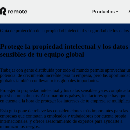
Productos
Guía de protección de la propiedad intelectual y seguridad de los datos
Protege la propiedad intelectual y los datos
sensibles de tu equipo global
Trabajar con gente distribuida por todo el mundo permite aprovechar u
potencial de crecimiento increíble para tu empresa, pero las oportunida
globales también conllevan retos globales importantes.
Proteger tu propiedad intelectual y tus datos sensibles ya es complicad
por sí en un solo país. Al sumar otros países, los factores que hay que t
en cuenta a la hora de proteger los intereses de tu empresa se multiplica
Esta guía pone de relieve las consideraciones más importantes para las
empresas que contratan a empleados y trabajadores por cuenta propia
internacionales, y ofrece asesoramiento de expertos para ayudarte a
minimizar los riesgos.