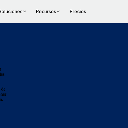
Soluciones
Recursos
Precios
n
des
o de
ener
n.