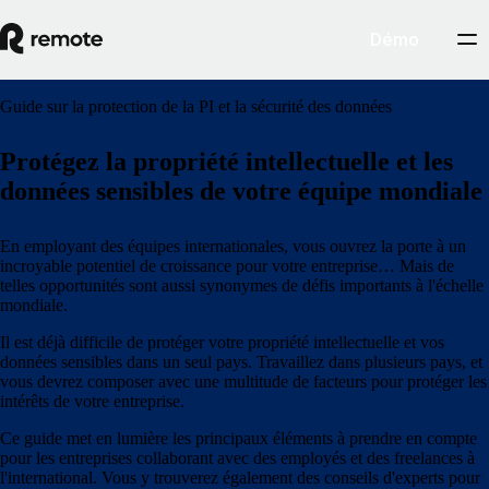
Démo
Guide sur la protection de la PI et la sécurité des données
Protégez la propriété intellectuelle et les
données sensibles de votre équipe mondiale
En employant des équipes internationales, vous ouvrez la porte à un
incroyable potentiel de croissance pour votre entreprise… Mais de
telles opportunités sont aussi synonymes de défis importants à l'échelle
mondiale.
Il est déjà difficile de protéger votre propriété intellectuelle et vos
données sensibles dans un seul pays. Travaillez dans plusieurs pays, et
vous devrez composer avec une multitude de facteurs pour protéger les
intérêts de votre entreprise.
Ce guide met en lumière les principaux éléments à prendre en compte
pour les entreprises collaborant avec des employés et des freelances à
l'international. Vous y trouverez également des conseils d'experts pour