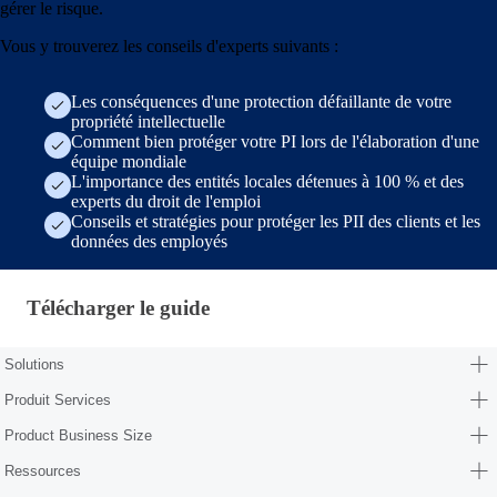
gérer le risque.
Vous y trouverez les conseils d'experts suivants :
Les conséquences d'une protection défaillante de votre
propriété intellectuelle
Comment bien protéger votre PI lors de l'élaboration d'une
équipe mondiale
L'importance des entités locales détenues à 100 % et des
experts du droit de l'emploi
Conseils et stratégies pour protéger les PII des clients et les
données des employés
Télécharger le guide · fr-fr
Télécharger le guide
Solutions
Produit Services
Product Business Size
Ressources