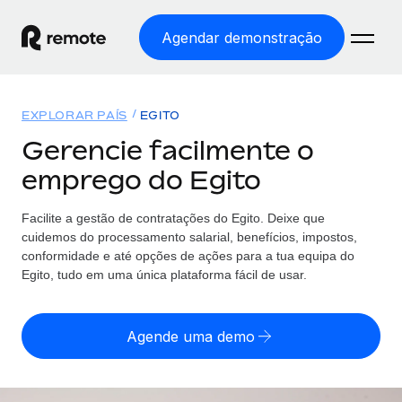
Agendar demonstração
Início
EXPLORAR PAÍS
EGITO
Produtos
Gerencie facilmente o
emprego do Egito
Soluções
EMPREGO GLOBAL
Processamento Salarial
Facilite a gestão de contratações
do
Egito. Deixe que
Preçário
COBERTURA GLOBAL
Processamento salarial fácil e em conformidade
cuidemos do processamento salarial, benefícios, impostos,
Explorador de países
conformidade e até opções de ações para a tua equipa
do
Employer of Record
Egito, tudo em uma única plataforma fácil de usar.
Encontra apoio para emprego global por país
Expanda globalmente sem custos de constituição de
Português (Portugal)
Comparar a Remote
entidades
Agende uma demo
Veja como nos comparamos com os outros
English
Contractor Management
Integra e gere trabalhadores independentes
Início de sessão
Nederlands
TORNE-SE NOSSO PARCEIRO
globalmente