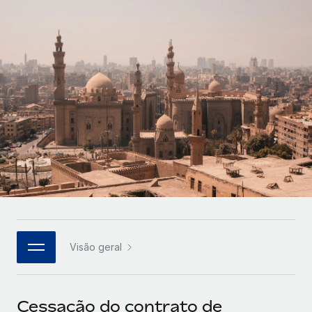
Parceiros tecnológicos estratégicos
Français
Integre os RH globais na sua plataforma de forma
SERVICES
flexível
Deutsch
Perguntar a um especialista
Obtenha apoio especializado em RH e
Español
CASE STUDIES
conformidade globais
Italiano
Cultivating a Thriving Remote-First Culture in
Partnership with Remote
Português (Portugal)
At a glance Discover the evolution of TheyDo, a pioneering
journey management platform that has...
日本語
Mais informações
한국어
Visão geral
Reverse Tech's strategic partnership with
中文（简体）
Remote for contractor management and
payroll
Cessação do contrato de
Reverse Tech at a glance Health and wellness startup,