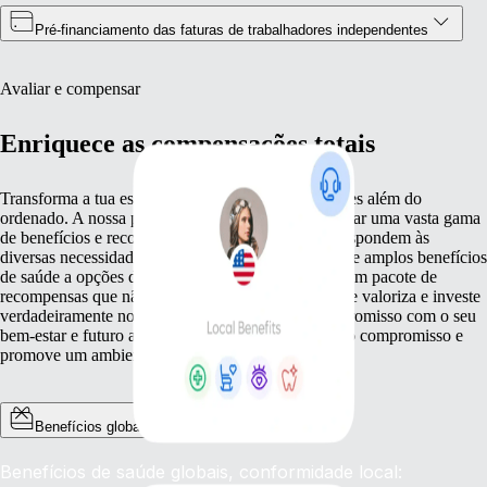
Pré-financiamento das faturas de trabalhadores independentes
Avaliar e compensar
Enriquece as compensações totais
Transforma a tua estratégia de compensação para ires além do
ordenado. A nossa plataforma ajuda-te a proporcionar uma vasta gama
de benefícios e recompensas não financeiras que respondem às
diversas necessidades dos teus colaboradores. Desde amplos benefícios
de saúde a opções de ações competitivas, desenha um pacote de
recompensas que não se limita a remunerar, mas que valoriza e investe
verdadeiramente nos teus trabalhadores. Este compromisso com o seu
bem-estar e futuro aumenta a lealdade, impulsiona o compromisso e
promove um ambiente de trabalho motivado.
Benefícios globais
Benefícios de saúde globais, conformidade local: