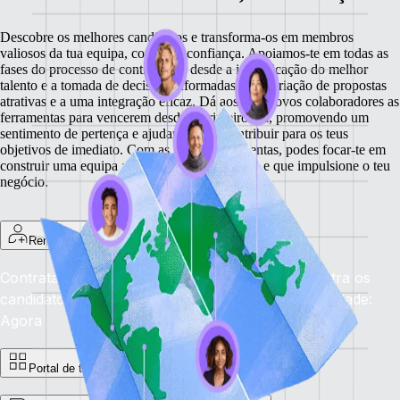
Descobre os melhores candidatos e transforma-os em membros
valiosos da tua equipa, com total confiança. Apoiamos-te em todas as
fases do processo de contratação: desde a identificação do melhor
talento e a tomada de decisões informadas, até à criação de propostas
atrativas e a uma integração eficaz.
Dá aos teus novos colaboradores as
ferramentas para vencerem desde o primeiro dia, promovendo um
sentimento de pertença e ajudando-os a contribuir para os teus
objetivos de imediato. Com as nossas ferramentas, podes focar-te em
construir uma equipa alinhada com a tua visão e que impulsione o teu
negócio.
Remote Recruit
Contrata os melhores, em qualquer lugar: encontra os
candidatos ideais de forma mais rápida.
Disponibilidade:
Agora
Portal de trabalhos remotos