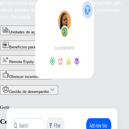
proporciona benefícios competitivos e abrangentes em
vários países, dominando regulamentações complexas
com facilidade.
Unidades de ações restritas (RSU)
Benefícios para trabalhadores independentes
Remote Equity
Oferecer incentivos
Gestão do desempenho
Gerir
Centraliza a gestão das tuas equipas