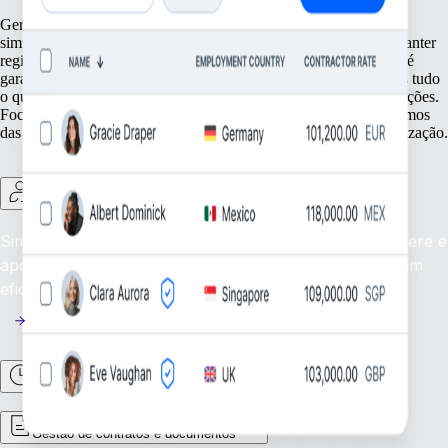
Gere a tua equipa com eficiência através de ferramentas que
simplificam as funções essenciais de gestão de pessoal. Desde manter
registos precisos dos trabalhadores e monitorizar a assiduidade até
garantir a conformidade com os regulamentos locais, fornecemos tudo
o que precisas para garantir o bom funcionamento das tuas operações.
Foca-te no que mais importa, as tuas pessoas, enquanto nós tratamos
das tarefas fundamentais que apoiam o crescimento da tua organização.
Contractor Management
Simplifica a gestão de trabalhadores independentes: gere e
apoia os teus trabalhadores independentes globais com
eficiência.
Tempo e assiduidade
Gestão de contratos e documentos