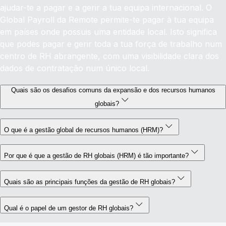
ajudar-te a pagar e a gerir a tua equipa internacional. O
Global Payroll da Remote permite-te pagar à tua equipa
em países onde possuis uma entidade local. Isto significa
que podes pagar e gerir toda a tua força de trabalho num
centro de RH abrangente, com uma visibilidade clara dos
dados de contratação num único local.
Quais são os desafios comuns da expansão e dos recursos humanos
globais?
O que é a gestão global de recursos humanos (HRM)?
Por que é que a gestão de RH globais (HRM) é tão importante?
Quais são as principais funções da gestão de RH globais?
Qual é o papel de um gestor de RH globais?