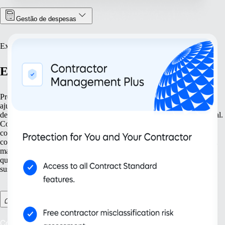
Gestão de despesas
Expandir
Expande com confiança
Prepara o teu negócio para crescer a cada etapa. As nossas soluções
ajudam-te a simplificar a tua expansão desde o primeiro momento,
desde a criação de novas entidades à gestão da propriedade intelectual.
Com ferramentas concebidas para as necessidades atuais e futuras,
como a gestão de trabalhadores independentes e a conformidade
contínua, garantes que a tua organização cresce não só em dimensão,
mas também de forma mais inteligente. Aposta numa escalabilidade
que acompanha a evolução do teu negócio e impulsiona o sucesso
sustentável.
Contractor Management Plus
Contrata com confiança: protege-te contra os riscos de