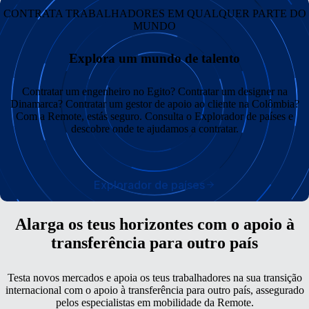
CONTRATA TRABALHADORES EM QUALQUER PARTE DO
MUNDO
Explora um mundo de talento
Contratar um engenheiro no Egito? Contratar um designer na
Dinamarca? Contratar um gestor de apoio ao cliente na Colômbia?
Com a Remote, estás seguro. Consulta o Explorador de países e
descobre onde te ajudamos a contratar.
Explorador de países
Alarga os teus horizontes com o apoio à
transferência para outro país
Testa novos mercados e apoia os teus trabalhadores na sua transição
internacional com o apoio à transferência para outro país, assegurado
pelos especialistas em mobilidade da Remote.