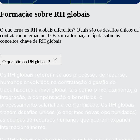
Formação sobre RH globais
O que torna os RH globais diferentes? Quais são os desafios únicos da
contratação internacional? Faz uma formação rápida sobre os
conceitos-chave de RH globais.
O que são os RH globais?
Os RH globais referem-se aos processos de recursos
humanos envolvidos na contratação e gestão de
trabalhadores a nível global, tais como o recrutamento, a
integração, a compensação e benefícios, o
processamento salarial e a conformidade. Os RH globais
trazem desafios únicos (e enormes novas oportunidades)
às equipas de recursos humanos que querem expandir
internacionalmente.
Os RH globais exigem que as respetivas equipas façam a