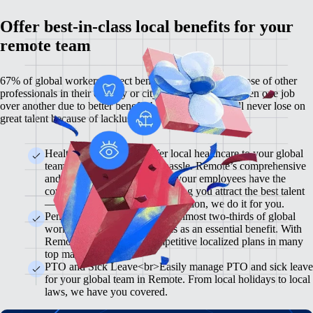
Offer best-in-class local benefits for your
remote team
67% of global workers expect benefits comparable to those of other
professionals in their country or city, and 60% have chosen one job
over another due to better benefits! With Remote, you'll never lose on
great talent because of lackluster benefits.
Health Insurance <br>Offer local healthcare to your global
team members without the hassle. Remote’s comprehensive
and flexible plans will ensure your employees have the
coverage they need while helping you attract the best talent
— from enrollment to administration, we do it for you.
Pension & 401(K) Plans<br>Almost two-thirds of global
workers view retirement plans as an essential benefit. With
Remote, you can offer competitive localized plans in many
top markets.
PTO and Sick Leave<br>Easily manage PTO and sick leave
for your global team in Remote. From local holidays to local
laws, we have you covered.