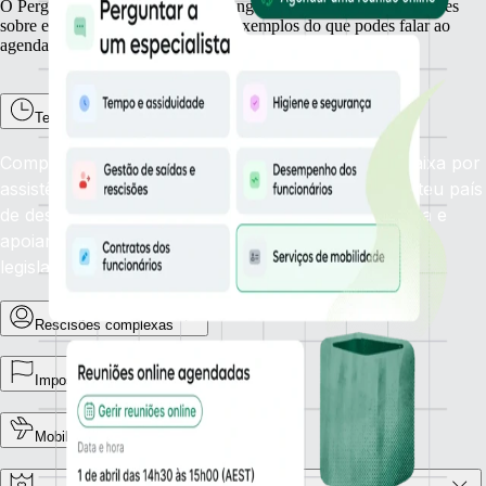
O Perguntar a um especialista abrange uma vasta gama de questões
sobre emprego. Estão aqui alguns exemplos do que podes falar ao
agendar uma chamada.
Tempo e assiduidade
Compreende como as políticas de baixa médica, baixa por
assistência a familiar e férias anuais se aplicam no teu país
de destino, para que possas gerir os tipos de licença e
apoiar os trabalhadores em conformidade com a
legislação.
Rescisões complexas
Impostos
Mobilidade