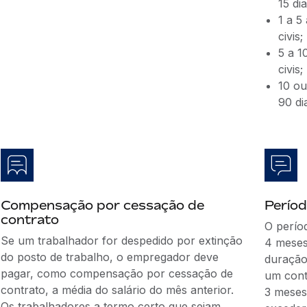
15 dia
1 a 5
civis;
5 a 1
civis;
10 ou
90 dia
Compensação por cessação de
Períod
contrato
O perío
Se um trabalhador for despedido por extinção
4 meses
do posto de trabalho, o empregador deve
duração
pagar, como compensação por cessação de
um cont
contrato, a média do salário do mês anterior.
3 meses
Os trabalhadores a termo certo que sejam