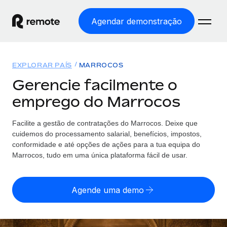
Agendar demonstração
Início
EXPLORAR PAÍS
MARROCOS
Produtos
Gerencie facilmente o
emprego do Marrocos
Soluções
EMPREGO GLOBAL
Processamento Salarial
Facilite a gestão de contratações
do
Marrocos. Deixe que
Preçário
COBERTURA GLOBAL
Processamento salarial fácil e em conformidade
cuidemos do processamento salarial, benefícios, impostos,
Explorador de países
conformidade e até opções de ações para a tua equipa
do
Employer of Record
Marrocos, tudo em uma única plataforma fácil de usar.
Encontra apoio para emprego global por país
Expanda globalmente sem custos de constituição de
Português (Portugal)
Comparar a Remote
entidades
Agende uma demo
Veja como nos comparamos com os outros
English
Contractor Management
Integra e gere trabalhadores independentes
Início de sessão
Nederlands
TORNE-SE NOSSO PARCEIRO
globalmente