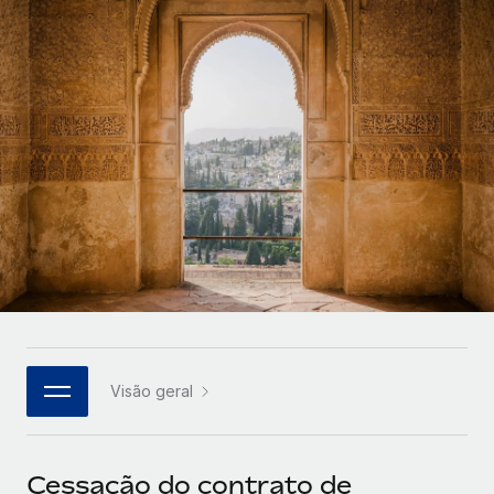
Parceiros tecnológicos estratégicos
Français
Integre os RH globais na sua plataforma de forma
SERVICES
flexível
Deutsch
Perguntar a um especialista
Obtenha apoio especializado em RH e
Español
CASE STUDIES
conformidade globais
Italiano
Português (Portugal)
日本語
한국어
Visão geral
中文（简体）
Cessação do contrato de