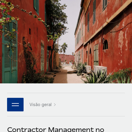
Parceiros tecnológicos estratégicos
Français
Integre os RH globais na sua plataforma de forma
SERVICES
flexível
Deutsch
Perguntar a um especialista
Obtenha apoio especializado em RH e
Español
CASE STUDIES
conformidade globais
Italiano
Português (Portugal)
日本語
한국어
Visão geral
中文（简体）
Contractor Management no