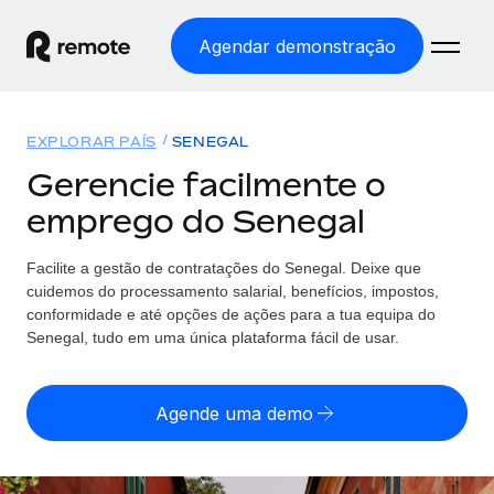
Agendar demonstração
Início
EXPLORAR PAÍS
SENEGAL
Produtos
Gerencie facilmente o
emprego do Senegal
Soluções
EMPREGO GLOBAL
Processamento Salarial
Facilite a gestão de contratações
do
Senegal. Deixe que
Preçário
COBERTURA GLOBAL
Processamento salarial fácil e em conformidade
cuidemos do processamento salarial, benefícios, impostos,
Explorador de países
conformidade e até opções de ações para a tua equipa
do
Employer of Record
Senegal, tudo em uma única plataforma fácil de usar.
Encontra apoio para emprego global por país
Expanda globalmente sem custos de constituição de
Português (Portugal)
Comparar a Remote
entidades
Agende uma demo
Veja como nos comparamos com os outros
English
Contractor Management
Integra e gere trabalhadores independentes
Início de sessão
Nederlands
TORNE-SE NOSSO PARCEIRO
globalmente