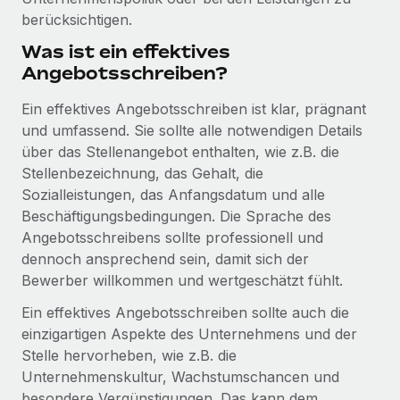
Management und Payroll
Niederlassungen
berücksichtigen.
Den Blog erkunden
Reverse Tech auf einen Blick Das Gesundheits- und
Was ist ein effektives
Mobilität und Relocation
Wellness-Startup Reverse Tech hat das globale...
Angebotsschreiben?
Mühelose Relocation von Mitarbeiter:innen
BLOG
Mehr erfahren
Ein effektives Angebotsschreiben ist klar, prägnant
Benefits
Neues zu Remote-Produkten: Integration mit
und umfassend. Sie sollte alle notwendigen Details
Mühelose Verwaltung von Benefits
Gusto und Zero und Contractor Management
über das Stellenangebot enthalten, wie z.B. die
Plus
Stellenbezeichnung, das Gehalt, die
Auch im neuen Jahr wollen wir bei Remote Unternehmen
Sozialleistungen, das Anfangsdatum und alle
aller Größen dabei unterstützen, die beste...
Beschäftigungsbedingungen. Die Sprache des
Angebotsschreibens sollte professionell und
Mehr erfahren
dennoch ansprechend sein, damit sich der
Bewerber willkommen und wertgeschätzt fühlt.
Wie Phiture 55 Mitarbeiter:innen in 19 Ländern
Ein effektives Angebotsschreiben sollte auch die
mit Remote verwaltet
einzigartigen Aspekte des Unternehmens und der
Stelle hervorheben, wie z.B. die
Phiture ist der unumstrittene Marktführer im Bereich der
Unternehmenskultur, Wachstumschancen und
Wachstumsberatung für mobile Apps. Das...
besondere Vergünstigungen. Das kann dem