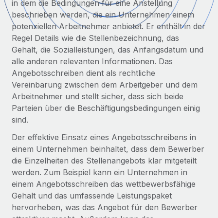
in dem die Bedingungen für eine Anstellung
Globales Onboarding und Verwalten von
Gesamtbeschäftigungskosten
beschrieben werden, die ein Unternehmen einem
Anmelden
Freelancer:innen
Nederlands
potenziellen Arbeitnehmer anbietet. Er enthält in der
WACHSTUMSPHASE
Honorarzahlungen berechnen
PEO
Regel Details wie die Stellenbezeichnung, das
Français
Informationen zu möglichen Währungen und
Startups
Auslagern von komplexen HR-Aufgaben
Gehalt, die Sozialleistungen, das Anfangsdatum und
Abwicklungsfristen für globale Freelancer:innen
Agile HR- und Payroll-Lösungen für wachsende
alle anderen relevanten Informationen. Das
Deutsch
Unternehmen
Angebotsschreiben dient als rechtliche
INFRASTRUKTUR
Vereinbarung zwischen dem Arbeitgeber und dem
LERNEN MIT REMOTE
Mittelstand
Español
Remote Embedded
Arbeitnehmer und stellt sicher, dass sich beide
Maßgeschneiderte HR-Lösungen, um Teams zu
Forschung und Leitfäden
Nahtlose Integration der HR in bestehende Abläufe
Parteien über die Beschäftigungsbedingungen einig
vergrößern
Italiano
sind.
Fallstudien
Plattform
Enterprise
Português (Portugal)
Der effektive Einsatz eines Angebotsschreibens in
Integrierte HR-Kernfunktionen für dein Team
HR-Glossar
Globale HR für Konzerne und Großunternehmen
einem Unternehmen beinhaltet, dass dem Bewerber
Verknüpfen
Neu
日本語
die Einzelheiten des Stellenangebots klar mitgeteilt
Checklisten und Vorlagen
Verknüpfung beliebiger KI-Tools mit Remote über unser
werden. Zum Beispiel kann ein Unternehmen in
PARTNER WERDEN
Bibliothek für Stellenbeschreibungen
한국어
MCP
einem Angebotsschreiben das wettbewerbsfähige
Strategische Technologiepartner
Gehalt und das umfassende Leistungspaket
Webinare
Integrationen
Flexible Einbettung von Global-HR-Funktionen in deine
中文（简体）
hervorheben, was das Angebot für den Bewerber
Plattform
Prozessoptimierung mit unverzichtbaren Business-