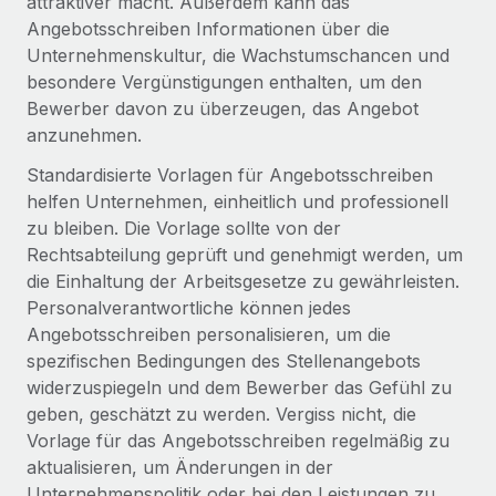
attraktiver macht. Außerdem kann das
Events
Tools
Angebotsschreiben Informationen über die
Partner werden
Newsroom
Unternehmenskultur, die Wachstumschancen und
Entdecke die Möglichkeiten einer Partnerschaft
besondere Vergünstigungen enthalten, um den
DIENSTLEISTUNGEN
Informationen zu Gehältern und Qualifikationen
Remote Build
Demnächst verfügbar
Bewerber davon zu überzeugen, das Angebot
Frag unsere Expert:innen
Beratung zu Integrationen und KI-Automatisierung
anzunehmen.
Insights Center
Hilfe von Expert:innen für globale HR & Compliance
Standardisierte Vorlagen für Angebotsschreiben
Hol dir Unterstützung
helfen Unternehmen, einheitlich und professionell
Background-Checks
FALLSTUDIEN
zu bleiben. Die Vorlage sollte von der
Einfacheres Bewerber:innen-Screening
Alle Ressourcen anzeigen
Rechtsabteilung geprüft und genehmigt werden, um
So hat der KI-Vorreiter Weaviate sein Team mit
Remote um 120 % vergrößert
Compliance Watchtower
die Einhaltung der Arbeitsgesetze zu gewährleisten.
Personalverantwortliche können jedes
Lückenlose Compliance
BLOG
Weaviate auf einen Blick Weaviate entwickelt KI-basierte
Angebotsschreiben personalisieren, um die
Open-Source-Infrastrukturen. Das...
Globale Payroll
Geräteverwaltung
spezifischen Bedingungen des Stellenangebots
Globale Bereitstellung und Verfolgung von IT-
Mehr erfahren
widerzuspiegeln und dem Bewerber das Gefühl zu
EOR und PEO
Geräten
geben, geschätzt zu werden. Vergiss nicht, die
Contractor Management
Vorlage für das Angebotsschreiben regelmäßig zu
Gründung von Niederlassungen
Strategische Partnerschaft zwischen
aktualisieren, um Änderungen in der
Steuern
Schnelle, rechtssichere Gründung von
Reverse Tech und Remote für Contractor
Unternehmenspolitik oder bei den Leistungen zu