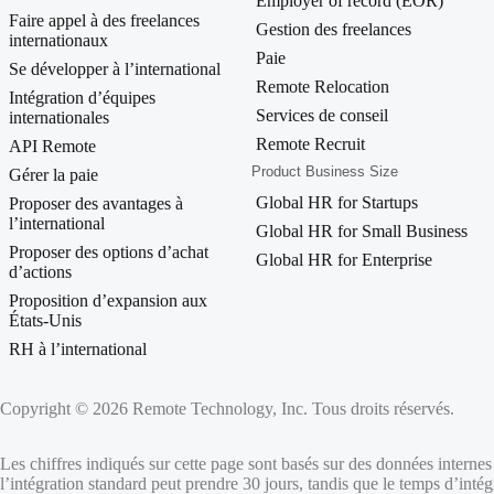
Employer of record (EOR)
Faire appel à des freelances
Gestion des freelances
internationaux
Paie
Se développer à l’international
Remote Relocation
Intégration d’équipes
Services de conseil
internationales
Remote Recruit
API Remote
Product Business Size
Gérer la paie
Global HR for Startups
Proposer des avantages à
l’international
Global HR for Small Business
Proposer des options d’achat
Global HR for Enterprise
d’actions
Proposition d’expansion aux
États-Unis
RH à l’international
Copyright © 2026 Remote Technology, Inc. Tous droits réservés.
Les chiffres indiqués sur cette page sont basés sur des données internes q
l’intégration standard peut prendre 30 jours, tandis que le temps d’int