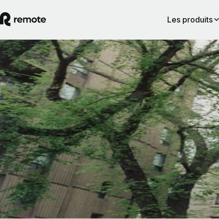
Les produits
Gestion des freelances
Guide sur la requalification de contrat des
employés et des freelances
Éviter les requalifications de contrats des freelances est plus une questi
d'action que d'intention. Il suffit de traiter un collaborateur comme un
employé pour que les autorités réglementaires finissent par le considére
comme tel, même si vous n'avez jamais eu l'intention de créer cette rela
By
Pedro Barros
Lire l’article