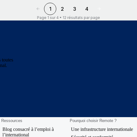
1
2
3
4
Page 1 sur 4 • 12 résultats par page
 toutes
nal.
Ressources
Pourquoi choisir Remote ?
Blog consacré à l’emploi à
Une infrastructure internationale
l’international