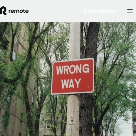
Demo boeken
Contractor Management
Gids over de verkeerde classificatie van
werknemers en zzp'ers
Om verkeerde classificatie van werknemers te vermijden, is het
belangrijker wát je doet dan of je het opzettelijk doet. Behandel je een
teamlid als een werknemer, dan zien toezichthouders die persoon
uiteindelijk ook als een werknemer, ook al was het nooit je bedoeling
een dergelijke relatie tot stand te brengen.
By
Pedro Barros
Artikel lezen