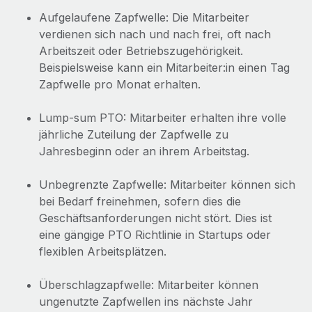
Events
Tools
Aufgelaufene Zapfwelle: Die Mitarbeiter
Partner werden
Newsroom
verdienen sich nach und nach frei, oft nach
Entdecke die Möglichkeiten einer Partnerschaft
Arbeitszeit oder Betriebszugehörigkeit.
DIENSTLEISTUNGEN
Informationen zu Gehältern und Qualifikationen
Remote Build
Demnächst verfügbar
Beispielsweise kann ein Mitarbeiter:in einen Tag
Frag unsere Expert:innen
Zapfwelle pro Monat erhalten.
Beratung zu Integrationen und KI-Automatisierung
Insights Center
Hilfe von Expert:innen für globale HR & Compliance
Lump-sum PTO: Mitarbeiter erhalten ihre volle
Hol dir Unterstützung
Background-Checks
FALLSTUDIEN
jährliche Zuteilung der Zapfwelle zu
Einfacheres Bewerber:innen-Screening
Alle Ressourcen anzeigen
Jahresbeginn oder an ihrem Arbeitstag.
So hat der KI-Vorreiter Weaviate sein Team mit
Remote um 120 % vergrößert
Compliance Watchtower
Unbegrenzte Zapfwelle: Mitarbeiter können sich
Lückenlose Compliance
BLOG
Weaviate auf einen Blick Weaviate entwickelt KI-basierte
bei Bedarf freinehmen, sofern dies die
Open-Source-Infrastrukturen. Das...
Globale Payroll
Geschäftsanforderungen nicht stört. Dies ist
Geräteverwaltung
eine gängige PTO Richtlinie in Startups oder
Globale Bereitstellung und Verfolgung von IT-
Mehr erfahren
EOR und PEO
flexiblen Arbeitsplätzen.
Geräten
Contractor Management
Überschlagzapfwelle: Mitarbeiter können
Gründung von Niederlassungen
Strategische Partnerschaft zwischen
ungenutzte Zapfwellen ins nächste Jahr
Steuern
Schnelle, rechtssichere Gründung von
Reverse Tech und Remote für Contractor