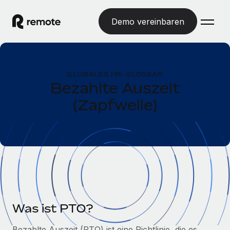
Demo vereinbaren
Startseite
GLOBALES HR-GLOSSAR
Produkte
Bezahlte Auszeit
(Zapfwelle)
Lösungen
WELTWEITE BESCHÄFTIGUNG
Globale Payroll
Ressourcen
WELTWEITE ABDECKUNG
Einfache, rechtssicher Payroll
Country Explorer
Preise
TOOLS UND RECHNER
Employer of Record
Länderspezifische Unterstützung bei der Einstellung
Weltweites Wachstum ohne Kosten für Niederlassungen
Scheinselbstständigkeitsrisiko berechnen
Explorer für US-Bundesstaaten
Länderspezifische Einschätzung des
Contractor of Record
Einfache Einstellung in allen US-Bundesstaaten
Scheinselbstständigkeitsrisikos
English (United States)
Rechtssichere, weltweite Arbeit mit Freelancer:innen
Was ist PTO?
Remote im Vergleich
Personalkostenrechner
Contractor Management
English
Vergleiche mit unseren Mitbewerbern
Bezahlte Auszeit (PTO)
ist eine Richtlinie, die es
Länderspezifische Berechnung der