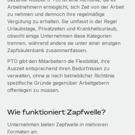
Globales Onboarding und Verwalten von
Arbeitnehmern ermöglicht, sich Zeit von der Arbeit
Gesamtbeschäftigungskosten
Anmelden
Freelancer:innen
Nederlands
zu nehmen und dennoch ihre regelmäßige
WACHSTUMSPHASE
Honorarzahlungen berechnen
Vergütung zu erhalten. Sie umfasst in der Regel
PEO
Français
Informationen zu möglichen Währungen und
Startups
Urlaubstage, Privatzeiten und Krankheitsurlaub,
Auslagern von komplexen HR-Aufgaben
Abwicklungsfristen für globale Freelancer:innen
Agile HR- und Payroll-Lösungen für wachsende
obwohl einige Unternehmen diese Kategorien
Deutsch
Unternehmen
trennen, während andere sie unter einer einzigen
INFRASTRUKTUR
Zapfsäulenbank zusammenfassen.
LERNEN MIT REMOTE
Mittelstand
Español
Remote Embedded
PTO gibt den Mitarbeitern die Flexibilität, ihre
Maßgeschneiderte HR-Lösungen, um Teams zu
Forschung und Leitfäden
Nahtlose Integration der HR in bestehende Abläufe
Auszeit entsprechend ihren Bedürfnissen zu
vergrößern
Italiano
verwalten, ohne je nach betrieblicher Richtlinie
Fallstudien
Plattform
Enterprise
spezifische Gründe gegenüber Arbeitgebern
Português (Portugal)
Integrierte HR-Kernfunktionen für dein Team
HR-Glossar
Globale HR für Konzerne und Großunternehmen
offenlegen zu müssen.
Verknüpfen
Neu
日本語
Checklisten und Vorlagen
Verknüpfung beliebiger KI-Tools mit Remote über unser
PARTNER WERDEN
Wie funktioniert Zapfwelle?
Bibliothek für Stellenbeschreibungen
한국어
MCP
Strategische Technologiepartner
Unternehmen bieten Zapfwelle in mehreren
Webinare
Integrationen
Flexible Einbettung von Global-HR-Funktionen in deine
中文（简体）
Formaten an:
Plattform
Prozessoptimierung mit unverzichtbaren Business-