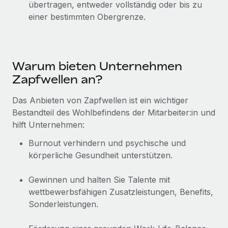
Management und Payroll
übertragen, entweder vollständig oder bis zu
Niederlassungen
Den Blog erkunden
einer bestimmten Obergrenze.
Reverse Tech auf einen Blick Das Gesundheits- und
Mobilität und Relocation
Wellness-Startup Reverse Tech hat das globale...
Mühelose Relocation von Mitarbeiter:innen
BLOG
Mehr erfahren
Benefits
Warum bieten Unternehmen
Neues zu Remote-Produkten: Integration mit
Mühelose Verwaltung von Benefits
Zapfwellen an?
Gusto und Zero und Contractor Management
Plus
Das Anbieten von Zapfwellen ist ein wichtiger
Auch im neuen Jahr wollen wir bei Remote Unternehmen
Bestandteil des Wohlbefindens der Mitarbeiter:in und
aller Größen dabei unterstützen, die beste...
hilft Unternehmen:
Mehr erfahren
Burnout verhindern und psychische und
körperliche Gesundheit unterstützen.
Wie Phiture 55 Mitarbeiter:innen in 19 Ländern
Gewinnen und halten Sie Talente mit
mit Remote verwaltet
wettbewerbsfähigen Zusatzleistungen, Benefits,
Phiture ist der unumstrittene Marktführer im Bereich der
Sonderleistungen.
Wachstumsberatung für mobile Apps. Das...