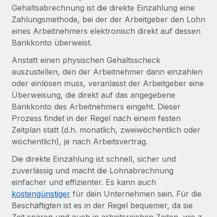
Globales Onboarding und Verwalten von
Gehaltsabrechnung ist die direkte Einzahlung eine
Gesamtbeschäftigungskosten
Anmelden
Freelancer:innen
Nederlands
Zahlungsmethode, bei der der Arbeitgeber den Lohn
WACHSTUMSPHASE
eines Arbeitnehmers elektronisch direkt auf dessen
Honorarzahlungen berechnen
PEO
Français
Bankkonto überweist.
Informationen zu möglichen Währungen und
Startups
Auslagern von komplexen HR-Aufgaben
Abwicklungsfristen für globale Freelancer:innen
Agile HR- und Payroll-Lösungen für wachsende
Anstatt einen physischen Gehaltsscheck
Deutsch
Unternehmen
auszustellen, den der Arbeitnehmer dann einzahlen
INFRASTRUKTUR
oder einlösen muss, veranlasst der Arbeitgeber eine
LERNEN MIT REMOTE
Mittelstand
Español
Überweisung, die direkt auf das angegebene
Remote Embedded
Maßgeschneiderte HR-Lösungen, um Teams zu
Forschung und Leitfäden
Bankkonto des Arbeitnehmers eingeht. Dieser
Nahtlose Integration der HR in bestehende Abläufe
vergrößern
Italiano
Prozess findet in der Regel nach einem festen
Fallstudien
Plattform
Zeitplan statt (d.h. monatlich, zweiwöchentlich oder
Enterprise
Português (Portugal)
Integrierte HR-Kernfunktionen für dein Team
wöchentlich), je nach Arbeitsvertrag.
HR-Glossar
Globale HR für Konzerne und Großunternehmen
Verknüpfen
Neu
日本語
Die direkte Einzahlung ist schnell, sicher und
Checklisten und Vorlagen
Verknüpfung beliebiger KI-Tools mit Remote über unser
zuverlässig und macht die Lohnabrechnung
PARTNER WERDEN
Bibliothek für Stellenbeschreibungen
한국어
MCP
einfacher und effizienter. Es kann auch
Strategische Technologiepartner
kostengünstiger
für dein Unternehmen sein. Für die
Webinare
Integrationen
Flexible Einbettung von Global-HR-Funktionen in deine
中文（简体）
Beschäftigten ist es in der Regel bequemer, da sie
Plattform
Prozessoptimierung mit unverzichtbaren Business-