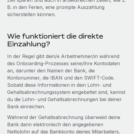
Zeit sparen und auch in arbeitsreichen Zeiten, wie z.
Events
Tools
B. in den Ferien, eine prompte Auszahlung
Partner werden
sicherstellen können.
Newsroom
Entdecke die Möglichkeiten einer Partnerschaft
DIENSTLEISTUNGEN
Informationen zu Gehältern und Qualifikationen
Remote Build
Demnächst verfügbar
Frag unsere Expert:innen
Wie funktioniert die direkte
Beratung zu Integrationen und KI-Automatisierung
Insights Center
Hilfe von Expert:innen für globale HR & Compliance
Einzahlung?
Hol dir Unterstützung
Background-Checks
In der Regel gibt dein/e Arbeitnehmer/in während
FALLSTUDIEN
Einfacheres Bewerber:innen-Screening
des Onboarding-Prozesses seine/ihre Kontodaten
Alle Ressourcen anzeigen
So hat der KI-Vorreiter Weaviate sein Team mit
an, darunter den Namen der Bank, die
Remote um 120 % vergrößert
Compliance Watchtower
Kontonummer, die IBAN und den SWIFT-Code.
Lückenlose Compliance
BLOG
Sobald diese Informationen in dein Lohn- und
Weaviate auf einen Blick Weaviate entwickelt KI-basierte
Gehaltsabrechnungssystem eingebettet sind, kannst
Open-Source-Infrastrukturen. Das...
Globale Payroll
Geräteverwaltung
du die Lohn- und Gehaltsabrechnungen bei deiner
Globale Bereitstellung und Verfolgung von IT-
Mehr erfahren
EOR und PEO
Bank einreichen.
Geräten
Während der Gehaltsabrechnung überweist deine
Contractor Management
Gründung von Niederlassungen
Bank dann elektronisch den angegebenen
Strategische Partnerschaft zwischen
Steuern
Schnelle, rechtssichere Gründung von
Reverse Tech und Remote für Contractor
Nettolohn auf das Bankkonto deines Mitarbeiters.