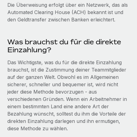
Management und Payroll
Niederlassungen
Die Überweisung erfolgt über ein Netzwerk, das als
Den Blog erkunden
Automated Clearing House (ACH) bekannt ist und
Reverse Tech auf einen Blick Das Gesundheits- und
Mobilität und Relocation
den Geldtransfer zwischen Banken erleichtert.
Wellness-Startup Reverse Tech hat das globale...
Mühelose Relocation von Mitarbeiter:innen
BLOG
Mehr erfahren
Benefits
Was brauchst du für die direkte
Neues zu Remote-Produkten: Integration mit
Mühelose Verwaltung von Benefits
Gusto und Zero und Contractor Management
Einzahlung?
Plus
Das Wichtigste, was du für die direkte Einzahlung
Auch im neuen Jahr wollen wir bei Remote Unternehmen
brauchst, ist die Zustimmung deiner Teammitglieder
aller Größen dabei unterstützen, die beste...
auf der ganzen Welt. Obwohl es im Allgemeinen
Mehr erfahren
sicherer, schneller und bequemer ist, wird nicht
jeder diese Methode bevorzugen - aus
verschiedenen Gründen. Wenn ein Arbeitnehmer in
Wie Phiture 55 Mitarbeiter:innen in 19 Ländern
einem bestimmten Land eine andere Art der
mit Remote verwaltet
Bezahlung wünscht, solltest du ihm die Vorteile der
direkten Einzahlung darlegen und ihn ermutigen,
Phiture ist der unumstrittene Marktführer im Bereich der
diese Methode zu wählen.
Wachstumsberatung für mobile Apps. Das...