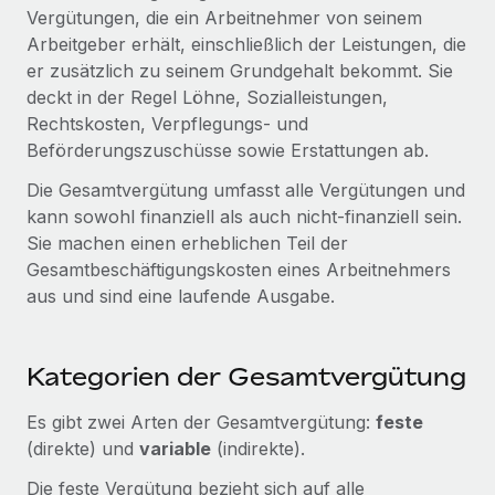
Globales Onboarding und Verwalten von
Vergütungen, die ein Arbeitnehmer von seinem
Gesamtbeschäftigungskosten
Anmelden
Freelancer:innen
Nederlands
Arbeitgeber erhält, einschließlich der Leistungen, die
WACHSTUMSPHASE
er zusätzlich zu seinem Grundgehalt bekommt. Sie
Honorarzahlungen berechnen
PEO
Français
deckt in der Regel Löhne, Sozialleistungen,
Informationen zu möglichen Währungen und
Startups
Auslagern von komplexen HR-Aufgaben
Rechtskosten, Verpflegungs- und
Abwicklungsfristen für globale Freelancer:innen
Agile HR- und Payroll-Lösungen für wachsende
Deutsch
Beförderungszuschüsse sowie Erstattungen ab.
Unternehmen
INFRASTRUKTUR
Die Gesamtvergütung umfasst alle Vergütungen und
LERNEN MIT REMOTE
Mittelstand
Español
kann sowohl finanziell als auch nicht-finanziell sein.
Remote Embedded
Maßgeschneiderte HR-Lösungen, um Teams zu
Forschung und Leitfäden
Sie machen einen erheblichen Teil der
Nahtlose Integration der HR in bestehende Abläufe
vergrößern
Italiano
Gesamtbeschäftigungskosten eines Arbeitnehmers
Fallstudien
Plattform
aus und sind eine laufende Ausgabe.
Enterprise
Português (Portugal)
Integrierte HR-Kernfunktionen für dein Team
HR-Glossar
Globale HR für Konzerne und Großunternehmen
Verknüpfen
Neu
日本語
Checklisten und Vorlagen
Kategorien der Gesamtvergütung
Verknüpfung beliebiger KI-Tools mit Remote über unser
PARTNER WERDEN
Bibliothek für Stellenbeschreibungen
한국어
MCP
Es gibt zwei Arten der Gesamtvergütung:
feste
Strategische Technologiepartner
(direkte) und
variable
(indirekte).
Webinare
Integrationen
Flexible Einbettung von Global-HR-Funktionen in deine
中文（简体）
Plattform
Prozessoptimierung mit unverzichtbaren Business-
Die feste Vergütung bezieht sich auf alle