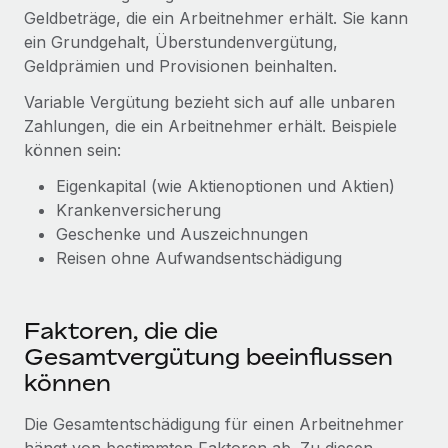
Events
Tools
Geldbeträge, die ein Arbeitnehmer erhält. Sie kann
Partner werden
ein Grundgehalt, Überstundenvergütung,
Newsroom
Entdecke die Möglichkeiten einer Partnerschaft
Geldprämien und Provisionen beinhalten.
DIENSTLEISTUNGEN
Informationen zu Gehältern und Qualifikationen
Remote Build
Demnächst verfügbar
Variable Vergütung bezieht sich auf alle unbaren
Frag unsere Expert:innen
Beratung zu Integrationen und KI-Automatisierung
Zahlungen, die ein Arbeitnehmer erhält. Beispiele
Insights Center
Hilfe von Expert:innen für globale HR & Compliance
können sein:
Hol dir Unterstützung
Background-Checks
Eigenkapital (wie Aktienoptionen und Aktien)
FALLSTUDIEN
Einfacheres Bewerber:innen-Screening
Krankenversicherung
Alle Ressourcen anzeigen
So hat der KI-Vorreiter Weaviate sein Team mit
Geschenke und Auszeichnungen
Remote um 120 % vergrößert
Compliance Watchtower
Reisen ohne Aufwandsentschädigung
Lückenlose Compliance
BLOG
Weaviate auf einen Blick Weaviate entwickelt KI-basierte
Open-Source-Infrastrukturen. Das...
Globale Payroll
Geräteverwaltung
Faktoren, die die
Globale Bereitstellung und Verfolgung von IT-
Mehr erfahren
EOR und PEO
Gesamtvergütung beeinflussen
Geräten
können
Contractor Management
Gründung von Niederlassungen
Strategische Partnerschaft zwischen
Die Gesamtentschädigung für einen Arbeitnehmer
Steuern
Schnelle, rechtssichere Gründung von
Reverse Tech und Remote für Contractor