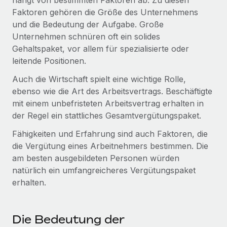
hängt von bestimmten Faktoren ab. Zu diesen
Management und Payroll
Niederlassungen
Faktoren gehören die Größe des Unternehmens
Den Blog erkunden
Reverse Tech auf einen Blick Das Gesundheits- und
und die Bedeutung der Aufgabe. Große
Mobilität und Relocation
Wellness-Startup Reverse Tech hat das globale...
Unternehmen schnüren oft ein solides
Mühelose Relocation von Mitarbeiter:innen
BLOG
Gehaltspaket, vor allem für spezialisierte oder
Mehr erfahren
leitende Positionen.
Benefits
Neues zu Remote-Produkten: Integration mit
Mühelose Verwaltung von Benefits
Auch die Wirtschaft spielt eine wichtige Rolle,
Gusto und Zero und Contractor Management
Plus
ebenso wie die Art des Arbeitsvertrags. Beschäftigte
mit einem unbefristeten Arbeitsvertrag erhalten in
Auch im neuen Jahr wollen wir bei Remote Unternehmen
der Regel ein stattliches Gesamtvergütungspaket.
aller Größen dabei unterstützen, die beste...
Fähigkeiten und Erfahrung sind auch Faktoren, die
Mehr erfahren
die Vergütung eines Arbeitnehmers bestimmen. Die
am besten ausgebildeten Personen würden
natürlich ein umfangreicheres Vergütungspaket
Wie Phiture 55 Mitarbeiter:innen in 19 Ländern
erhalten.
mit Remote verwaltet
Phiture ist der unumstrittene Marktführer im Bereich der
Wachstumsberatung für mobile Apps. Das...
Die Bedeutung der