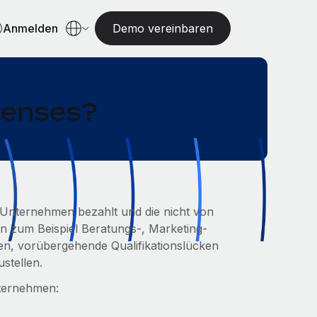
Anmelden
Demo vereinbaren
penses?
in Unternehmen bezahlt und die nicht von
n zum Beispiel Beratungs-, Marketing-
en, vorübergehende Qualifikationslücken
ustellen.
nternehmen: