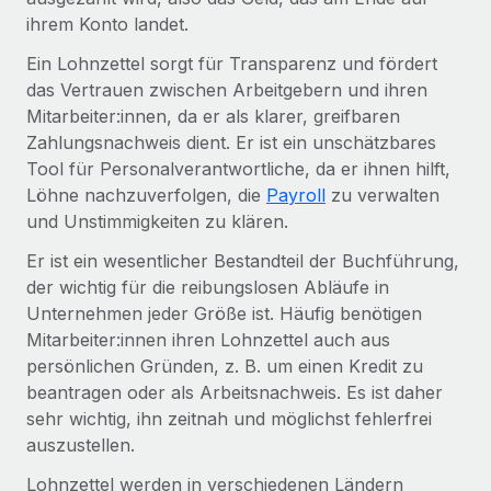
Events
Tools
ihrem Konto landet.
Partner werden
Newsroom
Entdecke die Möglichkeiten einer Partnerschaft
Ein Lohnzettel sorgt für Transparenz und fördert
das Vertrauen zwischen Arbeitgebern und ihren
DIENSTLEISTUNGEN
Informationen zu Gehältern und Qualifikationen
Remote Build
Demnächst verfügbar
Mitarbeiter:innen, da er als klarer, greifbaren
Frag unsere Expert:innen
Beratung zu Integrationen und KI-Automatisierung
Zahlungsnachweis dient. Er ist ein unschätzbares
Insights Center
Hilfe von Expert:innen für globale HR & Compliance
Tool für Personalverantwortliche, da er ihnen hilft,
Hol dir Unterstützung
Löhne nachzuverfolgen, die
Payroll
zu verwalten
Background-Checks
FALLSTUDIEN
und Unstimmigkeiten zu klären.
Einfacheres Bewerber:innen-Screening
Alle Ressourcen anzeigen
So hat der KI-Vorreiter Weaviate sein Team mit
Er ist ein wesentlicher Bestandteil der Buchführung,
Remote um 120 % vergrößert
Compliance Watchtower
der wichtig für die reibungslosen Abläufe in
Lückenlose Compliance
BLOG
Unternehmen jeder Größe ist. Häufig benötigen
Weaviate auf einen Blick Weaviate entwickelt KI-basierte
Mitarbeiter:innen ihren Lohnzettel auch aus
Open-Source-Infrastrukturen. Das...
Globale Payroll
Geräteverwaltung
persönlichen Gründen, z. B. um einen Kredit zu
Globale Bereitstellung und Verfolgung von IT-
Mehr erfahren
EOR und PEO
beantragen oder als Arbeitsnachweis. Es ist daher
Geräten
sehr wichtig, ihn zeitnah und möglichst fehlerfrei
Contractor Management
auszustellen.
Gründung von Niederlassungen
Strategische Partnerschaft zwischen
Steuern
Schnelle, rechtssichere Gründung von
Reverse Tech und Remote für Contractor
Lohnzettel werden in verschiedenen Ländern