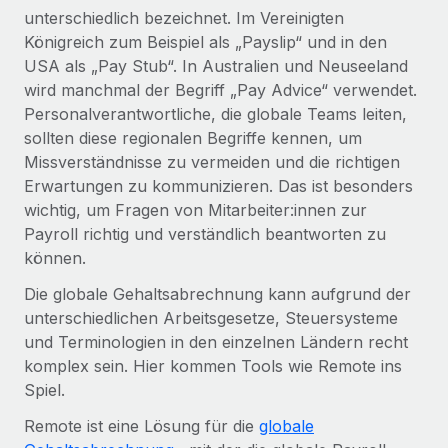
Management und Payroll
Niederlassungen
unterschiedlich bezeichnet. Im Vereinigten
Den Blog erkunden
Königreich zum Beispiel als „Payslip“ und in den
Reverse Tech auf einen Blick Das Gesundheits- und
Mobilität und Relocation
USA als „Pay Stub“. In Australien und Neuseeland
Wellness-Startup Reverse Tech hat das globale...
Mühelose Relocation von Mitarbeiter:innen
wird manchmal der Begriff „Pay Advice“ verwendet.
BLOG
Mehr erfahren
Personalverantwortliche, die globale Teams leiten,
Benefits
sollten diese regionalen Begriffe kennen, um
Neues zu Remote-Produkten: Integration mit
Mühelose Verwaltung von Benefits
Gusto und Zero und Contractor Management
Missverständnisse zu vermeiden und die richtigen
Plus
Erwartungen zu kommunizieren. Das ist besonders
wichtig, um Fragen von Mitarbeiter:innen zur
Auch im neuen Jahr wollen wir bei Remote Unternehmen
Payroll richtig und verständlich beantworten zu
aller Größen dabei unterstützen, die beste...
können.
Mehr erfahren
Die globale Gehaltsabrechnung kann aufgrund der
unterschiedlichen Arbeitsgesetze, Steuersysteme
und Terminologien in den einzelnen Ländern recht
Wie Phiture 55 Mitarbeiter:innen in 19 Ländern
mit Remote verwaltet
komplex sein. Hier kommen Tools wie Remote ins
Spiel.
Phiture ist der unumstrittene Marktführer im Bereich der
Wachstumsberatung für mobile Apps. Das...
Remote ist eine Lösung für die
globale