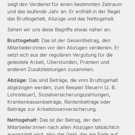
Globales Onboarding und Verwalten von
zeigt den Verdienst für einen bestimmten Zeitraum
Gesamtbeschäftigungskosten
Anmelden
Freelancer:innen
und das laufende Jahr an. Er enthält in der Regel
Nederlands
WACHSTUMSPHASE
das Bruttogehalt, Abzüge und das Nettogehalt.
Honorarzahlungen berechnen
PEO
Français
Informationen zu möglichen Währungen und
Startups
Sehen wir uns diese Begriffe etwas näher an.
Auslagern von komplexen HR-Aufgaben
Abwicklungsfristen für globale Freelancer:innen
Agile HR- und Payroll-Lösungen für wachsende
Bruttogehalt:
Das ist der Gesamtbetrag, den
Deutsch
Unternehmen
Mitarbeiter:innen vor den Abzügen verdienen. Er
INFRASTRUKTUR
LERNEN MIT REMOTE
Mittelstand
setzt sich aus der regulären Vergütung für die
Español
Remote Embedded
Maßgeschneiderte HR-Lösungen, um Teams zu
geleistete Arbeit, Überstunden, Prämien und
Forschung und Leitfäden
Nahtlose Integration der HR in bestehende Abläufe
vergrößern
anderen Zusatzleistungen zusammen.
Italiano
Fallstudien
Plattform
Abzüge:
Das sind Beträge, die vom Bruttogehalt
Enterprise
Português (Portugal)
Integrierte HR-Kernfunktionen für dein Team
abgezogen werden, zum Beispiel Steuern (z. B.
HR-Glossar
Globale HR für Konzerne und Großunternehmen
Lohnsteuer), Sozialversicherungszahlungen,
Verknüpfen
Neu
日本語
Checklisten und Vorlagen
Krankenkassenbeiträge, Rentenbeiträge oder
Verknüpfung beliebiger KI-Tools mit Remote über unser
PARTNER WERDEN
Beiträge zur Arbeitslosenversicherung.
Bibliothek für Stellenbeschreibungen
한국어
MCP
Strategische Technologiepartner
Nettogehalt:
Das ist der Betrag, der den
Webinare
Integrationen
Flexible Einbettung von Global-HR-Funktionen in deine
Mitarbeiter:innen nach allen Abzügen tatsächlich
中文（简体）
Plattform
Prozessoptimierung mit unverzichtbaren Business-
ausgezahlt wird, also das Geld, das am Ende auf