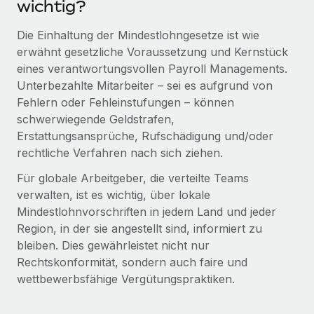
wichtig?
Management und Payroll
Niederlassungen
Den Blog erkunden
Reverse Tech auf einen Blick Das Gesundheits- und
Die Einhaltung der Mindestlohngesetze ist wie
Mobilität und Relocation
Wellness-Startup Reverse Tech hat das globale...
erwähnt gesetzliche Voraussetzung und Kernstück
Mühelose Relocation von Mitarbeiter:innen
BLOG
eines verantwortungsvollen Payroll Managements.
Mehr erfahren
Unterbezahlte Mitarbeiter – sei es aufgrund von
Benefits
Neues zu Remote-Produkten: Integration mit
Fehlern oder Fehleinstufungen – können
Mühelose Verwaltung von Benefits
Gusto und Zero und Contractor Management
schwerwiegende Geldstrafen,
Plus
Erstattungsansprüche, Rufschädigung und/oder
Auch im neuen Jahr wollen wir bei Remote Unternehmen
rechtliche Verfahren nach sich ziehen.
aller Größen dabei unterstützen, die beste...
Für globale Arbeitgeber, die verteilte Teams
Mehr erfahren
verwalten, ist es wichtig, über lokale
Mindestlohnvorschriften in jedem Land und jeder
Region, in der sie angestellt sind, informiert zu
Wie Phiture 55 Mitarbeiter:innen in 19 Ländern
bleiben. Dies gewährleistet nicht nur
mit Remote verwaltet
Rechtskonformität, sondern auch faire und
wettbewerbsfähige Vergütungspraktiken.
Phiture ist der unumstrittene Marktführer im Bereich der
Wachstumsberatung für mobile Apps. Das...