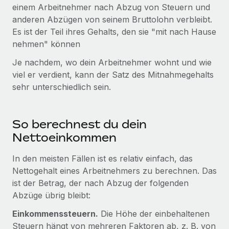
Globales Onboarding und Verwalten von
einem Arbeitnehmer nach Abzug von Steuern und
Gesamtbeschäftigungskosten
Anmelden
Freelancer:innen
anderen Abzügen von seinem Bruttolohn verbleibt.
Nederlands
WACHSTUMSPHASE
Es ist der Teil ihres Gehalts, den sie "mit nach Hause
Honorarzahlungen berechnen
PEO
nehmen" können
Français
Informationen zu möglichen Währungen und
Startups
Auslagern von komplexen HR-Aufgaben
Abwicklungsfristen für globale Freelancer:innen
Agile HR- und Payroll-Lösungen für wachsende
Je nachdem, wo dein Arbeitnehmer wohnt und wie
Deutsch
Unternehmen
viel er verdient, kann der Satz des Mitnahmegehalts
INFRASTRUKTUR
sehr unterschiedlich sein.
LERNEN MIT REMOTE
Mittelstand
Español
Remote Embedded
Maßgeschneiderte HR-Lösungen, um Teams zu
Forschung und Leitfäden
Nahtlose Integration der HR in bestehende Abläufe
vergrößern
Italiano
So berechnest du dein
Fallstudien
Plattform
Nettoeinkommen
Enterprise
Português (Portugal)
Integrierte HR-Kernfunktionen für dein Team
HR-Glossar
Globale HR für Konzerne und Großunternehmen
In den meisten Fällen ist es relativ einfach, das
Verknüpfen
Neu
日本語
Checklisten und Vorlagen
Nettogehalt eines Arbeitnehmers zu berechnen. Das
Verknüpfung beliebiger KI-Tools mit Remote über unser
ist der Betrag, der nach Abzug der folgenden
PARTNER WERDEN
Bibliothek für Stellenbeschreibungen
한국어
MCP
Abzüge übrig bleibt:
Strategische Technologiepartner
Webinare
Integrationen
Flexible Einbettung von Global-HR-Funktionen in deine
Einkommenssteuern.
Die Höhe der einbehaltenen
中文（简体）
Plattform
Prozessoptimierung mit unverzichtbaren Business-
Steuern hängt von mehreren Faktoren ab, z. B. von