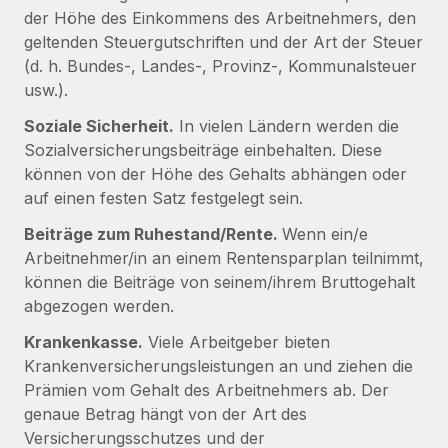
Events
Tools
der Höhe des Einkommens des Arbeitnehmers, den
Partner werden
geltenden Steuergutschriften und der Art der Steuer
Newsroom
Entdecke die Möglichkeiten einer Partnerschaft
(d. h. Bundes-, Landes-, Provinz-, Kommunalsteuer
DIENSTLEISTUNGEN
usw.).
Informationen zu Gehältern und Qualifikationen
Remote Build
Demnächst verfügbar
Frag unsere Expert:innen
Beratung zu Integrationen und KI-Automatisierung
Soziale Sicherheit.
In vielen Ländern werden die
Insights Center
Hilfe von Expert:innen für globale HR & Compliance
Sozialversicherungsbeiträge einbehalten. Diese
Hol dir Unterstützung
können von der Höhe des Gehalts abhängen oder
Background-Checks
FALLSTUDIEN
auf einen festen Satz festgelegt sein.
Einfacheres Bewerber:innen-Screening
Alle Ressourcen anzeigen
So hat der KI-Vorreiter Weaviate sein Team mit
Beiträge zum Ruhestand/Rente.
Wenn ein/e
Remote um 120 % vergrößert
Compliance Watchtower
Arbeitnehmer/in an einem Rentensparplan teilnimmt,
Lückenlose Compliance
BLOG
können die Beiträge von seinem/ihrem Bruttogehalt
Weaviate auf einen Blick Weaviate entwickelt KI-basierte
abgezogen werden.
Open-Source-Infrastrukturen. Das...
Globale Payroll
Geräteverwaltung
Krankenkasse.
Viele Arbeitgeber bieten
Globale Bereitstellung und Verfolgung von IT-
Mehr erfahren
EOR und PEO
Krankenversicherungsleistungen an und ziehen die
Geräten
Prämien vom Gehalt des Arbeitnehmers ab. Der
Contractor Management
Gründung von Niederlassungen
genaue Betrag hängt von der Art des
Strategische Partnerschaft zwischen
Steuern
Versicherungsschutzes und der
Schnelle, rechtssichere Gründung von
Reverse Tech und Remote für Contractor