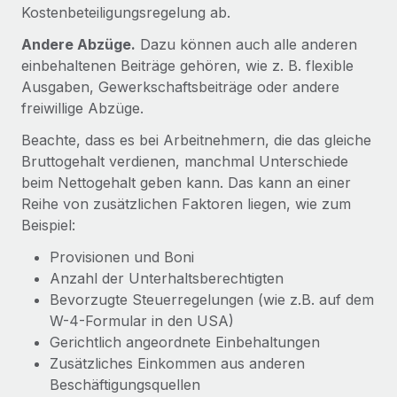
Management und Payroll
Kostenbeteiligungsregelung ab.
Niederlassungen
Den Blog erkunden
Reverse Tech auf einen Blick Das Gesundheits- und
Andere Abzüge.
Dazu können auch alle anderen
Mobilität und Relocation
Wellness-Startup Reverse Tech hat das globale...
einbehaltenen Beiträge gehören, wie z. B. flexible
Mühelose Relocation von Mitarbeiter:innen
BLOG
Ausgaben, Gewerkschaftsbeiträge oder andere
Mehr erfahren
freiwillige Abzüge.
Benefits
Neues zu Remote-Produkten: Integration mit
Mühelose Verwaltung von Benefits
Beachte, dass es bei Arbeitnehmern, die das gleiche
Gusto und Zero und Contractor Management
Plus
Bruttogehalt verdienen, manchmal Unterschiede
beim Nettogehalt geben kann. Das kann an einer
Auch im neuen Jahr wollen wir bei Remote Unternehmen
Reihe von zusätzlichen Faktoren liegen, wie zum
aller Größen dabei unterstützen, die beste...
Beispiel:
Mehr erfahren
Provisionen und Boni
Anzahl der Unterhaltsberechtigten
Bevorzugte Steuerregelungen (wie z.B. auf dem
Wie Phiture 55 Mitarbeiter:innen in 19 Ländern
W-4-Formular in den USA)
mit Remote verwaltet
Gerichtlich angeordnete Einbehaltungen
Phiture ist der unumstrittene Marktführer im Bereich der
Zusätzliches Einkommen aus anderen
Wachstumsberatung für mobile Apps. Das...
Beschäftigungsquellen