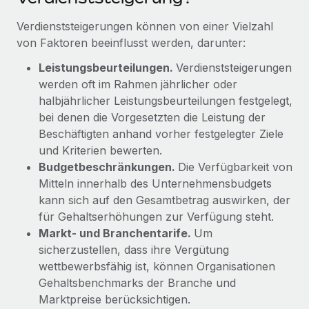
Management und Payroll
Niederlassungen
Den Blog erkunden
Verdienststeigerungen können von einer Vielzahl
Reverse Tech auf einen Blick Das Gesundheits- und
Mobilität und Relocation
von Faktoren beeinflusst werden, darunter:
Wellness-Startup Reverse Tech hat das globale...
Mühelose Relocation von Mitarbeiter:innen
BLOG
Leistungsbeurteilungen.
Verdienststeigerungen
Mehr erfahren
werden oft im Rahmen jährlicher oder
Benefits
Neues zu Remote-Produkten: Integration mit
halbjährlicher Leistungsbeurteilungen festgelegt,
Mühelose Verwaltung von Benefits
Gusto und Zero und Contractor Management
bei denen die Vorgesetzten die Leistung der
Plus
Beschäftigten anhand vorher festgelegter Ziele
Auch im neuen Jahr wollen wir bei Remote Unternehmen
und Kriterien bewerten.
aller Größen dabei unterstützen, die beste...
Budgetbeschränkungen.
Die Verfügbarkeit von
Mitteln innerhalb des Unternehmensbudgets
Mehr erfahren
kann sich auf den Gesamtbetrag auswirken, der
für Gehaltserhöhungen zur Verfügung steht.
Markt- und Branchentarife.
Um
Wie Phiture 55 Mitarbeiter:innen in 19 Ländern
sicherzustellen, dass ihre Vergütung
mit Remote verwaltet
wettbewerbsfähig ist, können Organisationen
Phiture ist der unumstrittene Marktführer im Bereich der
Gehaltsbenchmarks der Branche und
Wachstumsberatung für mobile Apps. Das...
Marktpreise berücksichtigen.