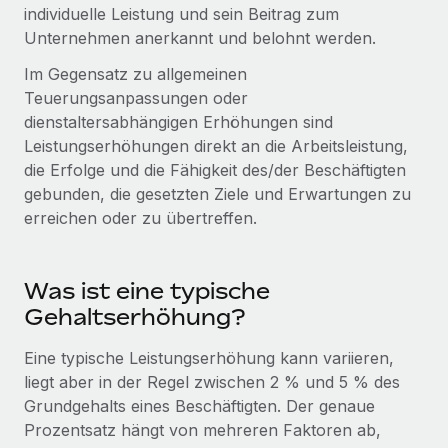
Globales Onboarding und Verwalten von
individuelle Leistung und sein Beitrag zum
Gesamtbeschäftigungskosten
Anmelden
Freelancer:innen
Unternehmen anerkannt und belohnt werden.
Nederlands
WACHSTUMSPHASE
Honorarzahlungen berechnen
Im Gegensatz zu allgemeinen
PEO
Français
Informationen zu möglichen Währungen und
Startups
Teuerungsanpassungen oder
Auslagern von komplexen HR-Aufgaben
Abwicklungsfristen für globale Freelancer:innen
Agile HR- und Payroll-Lösungen für wachsende
dienstaltersabhängigen Erhöhungen sind
Deutsch
Unternehmen
Leistungserhöhungen direkt an die Arbeitsleistung,
INFRASTRUKTUR
die Erfolge und die Fähigkeit des/der Beschäftigten
LERNEN MIT REMOTE
Mittelstand
Español
gebunden, die gesetzten Ziele und Erwartungen zu
Remote Embedded
Maßgeschneiderte HR-Lösungen, um Teams zu
Forschung und Leitfäden
erreichen oder zu übertreffen.
Nahtlose Integration der HR in bestehende Abläufe
vergrößern
Italiano
Fallstudien
Plattform
Enterprise
Português (Portugal)
Integrierte HR-Kernfunktionen für dein Team
Was ist eine typische
HR-Glossar
Globale HR für Konzerne und Großunternehmen
Gehaltserhöhung?
Verknüpfen
Neu
日本語
Checklisten und Vorlagen
Verknüpfung beliebiger KI-Tools mit Remote über unser
Eine typische Leistungserhöhung kann variieren,
PARTNER WERDEN
Bibliothek für Stellenbeschreibungen
한국어
MCP
liegt aber in der Regel zwischen 2 % und 5 % des
Strategische Technologiepartner
Grundgehalts eines Beschäftigten. Der genaue
Webinare
Integrationen
Flexible Einbettung von Global-HR-Funktionen in deine
中文（简体）
Prozentsatz hängt von mehreren Faktoren ab,
Plattform
Prozessoptimierung mit unverzichtbaren Business-