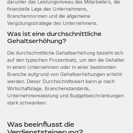
darunter das Leistungsniveau des Mitarbeiters, die
Events
Tools
finanzielle Lage des Unternehmens,
Partner werden
Newsroom
Branchennormen und die allgemeine
Entdecke die Möglichkeiten einer Partnerschaft
Vergütungsstrategie des Unternehmens.
DIENSTLEISTUNGEN
Informationen zu Gehältern und Qualifikationen
Remote Build
Demnächst verfügbar
Was ist eine durchschnittliche
Frag unsere Expert:innen
Beratung zu Integrationen und KI-Automatisierung
Insights Center
Gehaltserhöhung?
Hilfe von Expert:innen für globale HR & Compliance
Hol dir Unterstützung
Die durchschnittliche Gehaltserhöhung bezieht sich
Background-Checks
FALLSTUDIEN
auf den typischen Prozentsatz, um den die Gehälter
Einfacheres Bewerber:innen-Screening
Alle Ressourcen anzeigen
in einem Unternehmen oder in einer bestimmten
So hat der KI-Vorreiter Weaviate sein Team mit
Branche aufgrund von Gehaltserhöhungen erhöht
Remote um 120 % vergrößert
Compliance Watchtower
werden. Dieser Durchschnittswert kann je nach
Lückenlose Compliance
BLOG
Weaviate auf einen Blick Weaviate entwickelt KI-basierte
Wirtschaftslage, Branchenstandards,
Open-Source-Infrastrukturen. Das...
Globale Payroll
Geräteverwaltung
Unternehmensleistung und Budgetbeschränkungen
stark schwanken.
Globale Bereitstellung und Verfolgung von IT-
Mehr erfahren
EOR und PEO
Geräten
Contractor Management
Gründung von Niederlassungen
Was beeinflusst die
Strategische Partnerschaft zwischen
Steuern
Schnelle, rechtssichere Gründung von
Reverse Tech und Remote für Contractor
Verdienststeigerung?