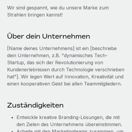
Events
Tools
Wir sind gespannt, wie du unsere Marke zum
Partner werden
Newsroom
Strahlen bringen kannst!
Entdecke die Möglichkeiten einer Partnerschaft
DIENSTLEISTUNGEN
Informationen zu Gehältern und Qualifikationen
Remote Build
Demnächst verfügbar
Frag unsere Expert:innen
Über dein Unternehmen
Beratung zu Integrationen und KI-Automatisierung
Insights Center
Hilfe von Expert:innen für globale HR & Compliance
[Name deines Unternehmens] ist ein [beschreibe
Hol dir Unterstützung
Background-Checks
dein Unternehmen, z.B. "dynamisches Tech-
FALLSTUDIEN
Einfacheres Bewerber:innen-Screening
Startup, das sich der Revolutionierung von
Alle Ressourcen anzeigen
So hat der KI-Vorreiter Weaviate sein Team mit
Kundenerlebnissen durch Technologie verschrieben
Remote um 120 % vergrößert
Compliance Watchtower
hat"]. Wir legen Wert auf Innovation, Kreativität und
Lückenlose Compliance
BLOG
einen kooperativen Geist bei allen Teammitgliedern.
Weaviate auf einen Blick Weaviate entwickelt KI-basierte
Open-Source-Infrastrukturen. Das...
Globale Payroll
Geräteverwaltung
Globale Bereitstellung und Verfolgung von IT-
Mehr erfahren
EOR und PEO
Zuständigkeiten
Geräten
Contractor Management
Entwickle kreative Branding-Lösungen, die mit
Gründung von Niederlassungen
Strategische Partnerschaft zwischen
den Zielen des Unternehmens übereinstimmen.
Steuern
Schnelle, rechtssichere Gründung von
Reverse Tech und Remote für Contractor
Arbeite mit den Marketingteams zusammen, um