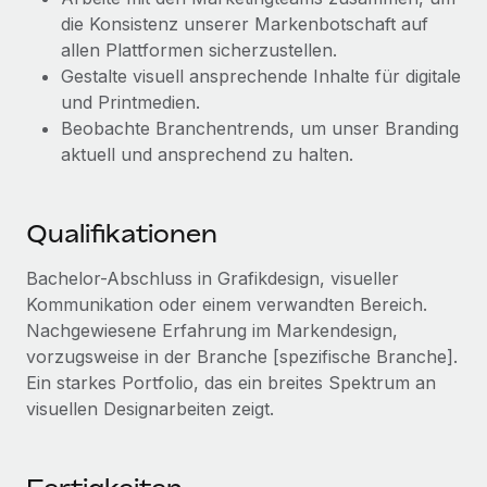
Management und Payroll
Niederlassungen
die Konsistenz unserer Markenbotschaft auf
Den Blog erkunden
Reverse Tech auf einen Blick Das Gesundheits- und
allen Plattformen sicherzustellen.
Mobilität und Relocation
Wellness-Startup Reverse Tech hat das globale...
Gestalte visuell ansprechende Inhalte für digitale
Mühelose Relocation von Mitarbeiter:innen
und Printmedien.
BLOG
Mehr erfahren
Beobachte Branchentrends, um unser Branding
Benefits
Neues zu Remote-Produkten: Integration mit
aktuell und ansprechend zu halten.
Mühelose Verwaltung von Benefits
Gusto und Zero und Contractor Management
Plus
Qualifikationen
Auch im neuen Jahr wollen wir bei Remote Unternehmen
aller Größen dabei unterstützen, die beste...
Bachelor-Abschluss in Grafikdesign, visueller
Mehr erfahren
Kommunikation oder einem verwandten Bereich.
Nachgewiesene Erfahrung im Markendesign,
vorzugsweise in der Branche [spezifische Branche].
Wie Phiture 55 Mitarbeiter:innen in 19 Ländern
Ein starkes Portfolio, das ein breites Spektrum an
mit Remote verwaltet
visuellen Designarbeiten zeigt.
Phiture ist der unumstrittene Marktführer im Bereich der
Wachstumsberatung für mobile Apps. Das...