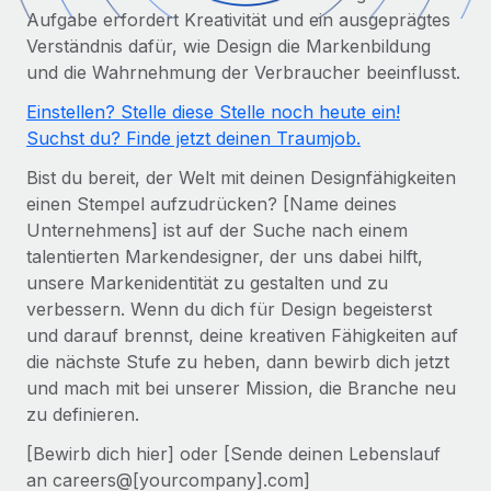
Globales Onboarding und Verwalten von
Aufgabe erfordert Kreativität und ein ausgeprägtes
Gesamtbeschäftigungskosten
Anmelden
Freelancer:innen
Nederlands
Verständnis dafür, wie Design die Markenbildung
WACHSTUMSPHASE
Honorarzahlungen berechnen
und die Wahrnehmung der Verbraucher beeinflusst.
PEO
Français
Informationen zu möglichen Währungen und
Startups
Auslagern von komplexen HR-Aufgaben
Einstellen? Stelle diese Stelle noch heute ein!
Abwicklungsfristen für globale Freelancer:innen
Agile HR- und Payroll-Lösungen für wachsende
Suchst du? Finde jetzt deinen Traumjob.
Deutsch
Unternehmen
Bist du bereit, der Welt mit deinen Designfähigkeiten
INFRASTRUKTUR
LERNEN MIT REMOTE
Mittelstand
Español
einen Stempel aufzudrücken? [Name deines
Remote Embedded
Maßgeschneiderte HR-Lösungen, um Teams zu
Unternehmens] ist auf der Suche nach einem
Forschung und Leitfäden
Nahtlose Integration der HR in bestehende Abläufe
vergrößern
Italiano
talentierten Markendesigner, der uns dabei hilft,
Fallstudien
unsere Markenidentität zu gestalten und zu
Plattform
Enterprise
Português (Portugal)
verbessern. Wenn du dich für Design begeisterst
Integrierte HR-Kernfunktionen für dein Team
HR-Glossar
Globale HR für Konzerne und Großunternehmen
und darauf brennst, deine kreativen Fähigkeiten auf
Verknüpfen
Neu
日本語
die nächste Stufe zu heben, dann bewirb dich jetzt
Checklisten und Vorlagen
Verknüpfung beliebiger KI-Tools mit Remote über unser
und mach mit bei unserer Mission, die Branche neu
PARTNER WERDEN
Bibliothek für Stellenbeschreibungen
한국어
MCP
zu definieren.
Strategische Technologiepartner
[Bewirb dich hier] oder [Sende deinen Lebenslauf
Webinare
Integrationen
Flexible Einbettung von Global-HR-Funktionen in deine
中文（简体）
an careers@[yourcompany].com]
Plattform
Prozessoptimierung mit unverzichtbaren Business-