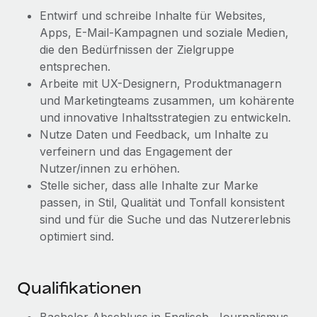
Management und Payroll
Niederlassungen
Entwirf und schreibe Inhalte für Websites,
Den Blog erkunden
Reverse Tech auf einen Blick Das Gesundheits- und
Apps, E-Mail-Kampagnen und soziale Medien,
Mobilität und Relocation
Wellness-Startup Reverse Tech hat das globale...
die den Bedürfnissen der Zielgruppe
Mühelose Relocation von Mitarbeiter:innen
entsprechen.
BLOG
Mehr erfahren
Arbeite mit UX-Designern, Produktmanagern
Benefits
Neues zu Remote-Produkten: Integration mit
und Marketingteams zusammen, um kohärente
Mühelose Verwaltung von Benefits
Gusto und Zero und Contractor Management
und innovative Inhaltsstrategien zu entwickeln.
Plus
Nutze Daten und Feedback, um Inhalte zu
Auch im neuen Jahr wollen wir bei Remote Unternehmen
verfeinern und das Engagement der
aller Größen dabei unterstützen, die beste...
Nutzer/innen zu erhöhen.
Stelle sicher, dass alle Inhalte zur Marke
Mehr erfahren
passen, in Stil, Qualität und Tonfall konsistent
sind und für die Suche und das Nutzererlebnis
optimiert sind.
Wie Phiture 55 Mitarbeiter:innen in 19 Ländern
mit Remote verwaltet
Phiture ist der unumstrittene Marktführer im Bereich der
Qualifikationen
Wachstumsberatung für mobile Apps. Das...