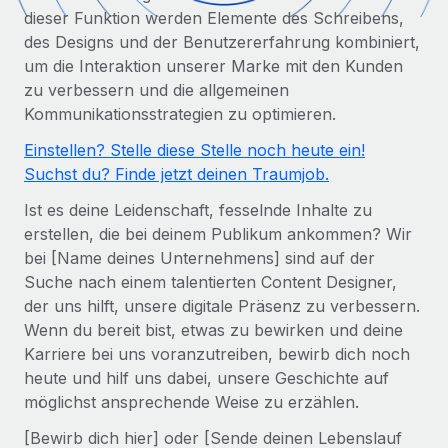
Globales Onboarding und Verwalten von
dieser Funktion werden Elemente des Schreibens,
Gesamtbeschäftigungskosten
Anmelden
Freelancer:innen
Nederlands
des Designs und der Benutzererfahrung kombiniert,
WACHSTUMSPHASE
Honorarzahlungen berechnen
um die Interaktion unserer Marke mit den Kunden
PEO
Français
Informationen zu möglichen Währungen und
zu verbessern und die allgemeinen
Startups
Auslagern von komplexen HR-Aufgaben
Abwicklungsfristen für globale Freelancer:innen
Kommunikationsstrategien zu optimieren.
Agile HR- und Payroll-Lösungen für wachsende
Deutsch
Unternehmen
Einstellen? Stelle diese Stelle noch heute ein!
INFRASTRUKTUR
Suchst du? Finde jetzt deinen Traumjob.
LERNEN MIT REMOTE
Mittelstand
Español
Remote Embedded
Maßgeschneiderte HR-Lösungen, um Teams zu
Ist es deine Leidenschaft, fesselnde Inhalte zu
Forschung und Leitfäden
Nahtlose Integration der HR in bestehende Abläufe
vergrößern
Italiano
erstellen, die bei deinem Publikum ankommen? Wir
Fallstudien
bei [Name deines Unternehmens] sind auf der
Plattform
Enterprise
Português (Portugal)
Suche nach einem talentierten Content Designer,
Integrierte HR-Kernfunktionen für dein Team
HR-Glossar
Globale HR für Konzerne und Großunternehmen
der uns hilft, unsere digitale Präsenz zu verbessern.
Verknüpfen
Neu
日本語
Wenn du bereit bist, etwas zu bewirken und deine
Checklisten und Vorlagen
Verknüpfung beliebiger KI-Tools mit Remote über unser
Karriere bei uns voranzutreiben, bewirb dich noch
PARTNER WERDEN
Bibliothek für Stellenbeschreibungen
한국어
MCP
heute und hilf uns dabei, unsere Geschichte auf
Strategische Technologiepartner
möglichst ansprechende Weise zu erzählen.
Webinare
Integrationen
Flexible Einbettung von Global-HR-Funktionen in deine
中文（简体）
[Bewirb dich hier] oder [Sende deinen Lebenslauf
Plattform
Prozessoptimierung mit unverzichtbaren Business-