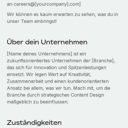
Events
an careers@[yourcompany].com]
Tools
Partner werden
Newsroom
Wir können es kaum erwarten zu sehen, was du in
Entdecke die Möglichkeiten einer Partnerschaft
unser Team einbringst!
DIENSTLEISTUNGEN
Informationen zu Gehältern und Qualifikationen
Remote Build
Demnächst verfügbar
Frag unsere Expert:innen
Beratung zu Integrationen und KI-Automatisierung
Insights Center
Hilfe von Expert:innen für globale HR & Compliance
Über dein Unternehmen
Hol dir Unterstützung
Background-Checks
[Name deines Unternehmens] ist ein
FALLSTUDIEN
Einfacheres Bewerber:innen-Screening
zukunftsorientiertes Unternehmen der [Branche],
Alle Ressourcen anzeigen
So hat der KI-Vorreiter Weaviate sein Team mit
das sich für Innovation und Spitzenleistungen
Remote um 120 % vergrößert
Compliance Watchtower
einsetzt. Wir legen Wert auf Kreativität,
Lückenlose Compliance
BLOG
Zusammenarbeit und einen kundenorientierten
Weaviate auf einen Blick Weaviate entwickelt KI-basierte
Ansatz bei allem, was wir tun. Mach mit, um die
Open-Source-Infrastrukturen. Das...
Globale Payroll
Geräteverwaltung
Branche durch strategisches Content Design
Globale Bereitstellung und Verfolgung von IT-
Mehr erfahren
EOR und PEO
maßgeblich zu beeinflussen.
Geräten
Contractor Management
Gründung von Niederlassungen
Strategische Partnerschaft zwischen
Zuständigkeiten
Steuern
Schnelle, rechtssichere Gründung von
Reverse Tech und Remote für Contractor