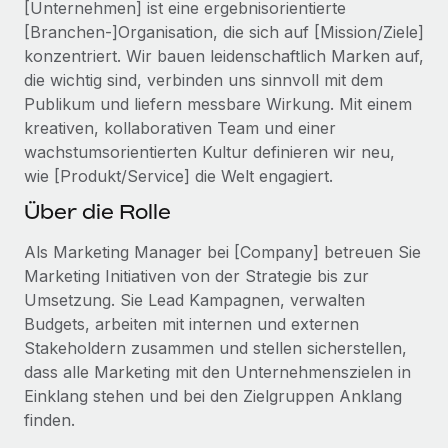
[Unternehmen] ist eine ergebnisorientierte
Events
Tools
Partner werden
[Branchen-]Organisation, die sich auf [Mission/Ziele]
Newsroom
konzentriert. Wir bauen leidenschaftlich Marken auf,
Entdecke die Möglichkeiten einer Partnerschaft
die wichtig sind, verbinden uns sinnvoll mit dem
DIENSTLEISTUNGEN
Informationen zu Gehältern und Qualifikationen
Remote Build
Demnächst verfügbar
Publikum und liefern messbare Wirkung. Mit einem
Frag unsere Expert:innen
Beratung zu Integrationen und KI-Automatisierung
kreativen, kollaborativen Team und einer
Insights Center
Hilfe von Expert:innen für globale HR & Compliance
wachstumsorientierten Kultur definieren wir neu,
Hol dir Unterstützung
wie [Produkt/Service] die Welt engagiert.
Background-Checks
FALLSTUDIEN
Über die Rolle
Einfacheres Bewerber:innen-Screening
Alle Ressourcen anzeigen
So hat der KI-Vorreiter Weaviate sein Team mit
Als Marketing Manager bei [Company] betreuen Sie
Remote um 120 % vergrößert
Compliance Watchtower
Marketing Initiativen von der Strategie bis zur
Lückenlose Compliance
BLOG
Weaviate auf einen Blick Weaviate entwickelt KI-basierte
Umsetzung. Sie Lead Kampagnen, verwalten
Open-Source-Infrastrukturen. Das...
Globale Payroll
Geräteverwaltung
Budgets, arbeiten mit internen und externen
Globale Bereitstellung und Verfolgung von IT-
Stakeholdern zusammen und stellen sicherstellen,
Mehr erfahren
EOR und PEO
Geräten
dass alle Marketing mit den Unternehmenszielen in
Contractor Management
Einklang stehen und bei den Zielgruppen Anklang
Gründung von Niederlassungen
Strategische Partnerschaft zwischen
finden.
Steuern
Schnelle, rechtssichere Gründung von
Reverse Tech und Remote für Contractor