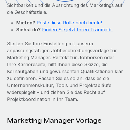
Globales Onboarding und Verwalten von
Sichtbarkeit und die Ausrichtung des Marketings auf
Gesamtbeschäftigungskosten
Anmelden
Freelancer:innen
Nederlands
die Geschäftsziele.
WACHSTUMSPHASE
Honorarzahlungen berechnen
PEO
Mieten?
Poste diese Rolle noch heute!
Français
Informationen zu möglichen Währungen und
Startups
Auslagern von komplexen HR-Aufgaben
Siehst du?
Finden Sie jetzt Ihren Traumjob.
Abwicklungsfristen für globale Freelancer:innen
Agile HR- und Payroll-Lösungen für wachsende
Deutsch
Unternehmen
Starten Sie Ihre Einstellung mit unserer
INFRASTRUKTUR
anpassungsfähigen Jobbeschreibungsvorlage für
LERNEN MIT REMOTE
Mittelstand
Español
Remote Embedded
Marketing Manager. Perfekt für Jobbörsen oder
Maßgeschneiderte HR-Lösungen, um Teams zu
Forschung und Leitfäden
Nahtlose Integration der HR in bestehende Abläufe
Ihre Karriereseite, hilft Ihnen diese Skizze, die
vergrößern
Italiano
Kernaufgaben und gewünschten Qualifikationen klar
Fallstudien
Plattform
Enterprise
zu definieren. Passen Sie es so an, dass es die
Português (Portugal)
Integrierte HR-Kernfunktionen für dein Team
HR-Glossar
Globale HR für Konzerne und Großunternehmen
Unternehmenskultur, Tools und Projektabläufe
widerspiegelt – und ziehen Sie das Recht auf
Verknüpfen
Neu
日本語
Checklisten und Vorlagen
Projektkoordination in Ihr Team.
Verknüpfung beliebiger KI-Tools mit Remote über unser
PARTNER WERDEN
Bibliothek für Stellenbeschreibungen
한국어
MCP
Strategische Technologiepartner
Marketing Manager Vorlage
Webinare
Integrationen
Flexible Einbettung von Global-HR-Funktionen in deine
中文（简体）
Plattform
Prozessoptimierung mit unverzichtbaren Business-