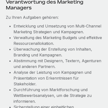
Verantwortung des Marketing
Management und Payroll
Niederlassungen
Den Blog erkunden
Managers
Reverse Tech auf einen Blick Das Gesundheits- und
Mobilität und Relocation
Wellness-Startup Reverse Tech hat das globale...
Zu Ihren Aufgaben gehören:
Mühelose Relocation von Mitarbeiter:innen
BLOG
Mehr erfahren
Entwicklung und Umsetzung von Multi-Channel
Benefits
Marketing Strategien und Kampagnen.
Neues zu Remote-Produkten: Integration mit
Mühelose Verwaltung von Benefits
Verwaltung des Marketing Budgets und effektive
Gusto und Zero und Contractor Management
Plus
Ressourcenallokation.
Überwachung der Erstellung von Inhalten,
Auch im neuen Jahr wollen wir bei Remote Unternehmen
Branding und Kampagnen.
aller Größen dabei unterstützen, die beste...
Abstimmung mit Designern, Textern, Agenturen
Mehr erfahren
und anderen Partnern.
Analyse der Leistung von Kampagnen und
Präsentation von Erkenntnissen für
Wie Phiture 55 Mitarbeiter:innen in 19 Ländern
Stakeholder.
mit Remote verwaltet
Durchführung von Marktforschung und
Wettbewerbsanalysen, um die Strategie zu
Phiture ist der unumstrittene Marktführer im Bereich der
informieren.
Wachstumsberatung für mobile Apps. Das...
Sicherstellung einer einheitlichen