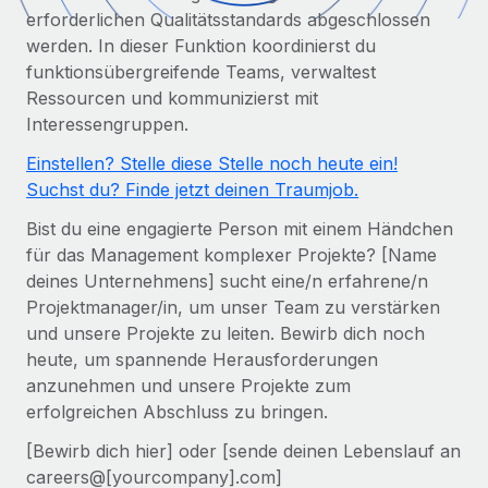
Globales Onboarding und Verwalten von
erforderlichen Qualitätsstandards abgeschlossen
Gesamtbeschäftigungskosten
Anmelden
Freelancer:innen
Nederlands
werden. In dieser Funktion koordinierst du
WACHSTUMSPHASE
Honorarzahlungen berechnen
funktionsübergreifende Teams, verwaltest
PEO
Français
Informationen zu möglichen Währungen und
Ressourcen und kommunizierst mit
Startups
Auslagern von komplexen HR-Aufgaben
Abwicklungsfristen für globale Freelancer:innen
Interessengruppen.
Agile HR- und Payroll-Lösungen für wachsende
Deutsch
Unternehmen
Einstellen? Stelle diese Stelle noch heute ein!
INFRASTRUKTUR
Suchst du? Finde jetzt deinen Traumjob.
LERNEN MIT REMOTE
Mittelstand
Español
Remote Embedded
Maßgeschneiderte HR-Lösungen, um Teams zu
Bist du eine engagierte Person mit einem Händchen
Forschung und Leitfäden
Nahtlose Integration der HR in bestehende Abläufe
vergrößern
Italiano
für das Management komplexer Projekte? [Name
Fallstudien
deines Unternehmens] sucht eine/n erfahrene/n
Plattform
Enterprise
Português (Portugal)
Projektmanager/in, um unser Team zu verstärken
Integrierte HR-Kernfunktionen für dein Team
HR-Glossar
Globale HR für Konzerne und Großunternehmen
und unsere Projekte zu leiten. Bewirb dich noch
Verknüpfen
Neu
日本語
heute, um spannende Herausforderungen
Checklisten und Vorlagen
Verknüpfung beliebiger KI-Tools mit Remote über unser
anzunehmen und unsere Projekte zum
PARTNER WERDEN
Bibliothek für Stellenbeschreibungen
한국어
MCP
erfolgreichen Abschluss zu bringen.
Strategische Technologiepartner
[Bewirb dich hier] oder [sende deinen Lebenslauf an
Webinare
Integrationen
Flexible Einbettung von Global-HR-Funktionen in deine
中文（简体）
careers@[yourcompany].com]
Plattform
Prozessoptimierung mit unverzichtbaren Business-