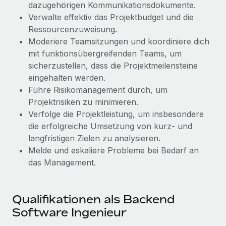
Management und Payroll
dazugehörigen Kommunikationsdokumente.
Niederlassungen
Den Blog erkunden
Verwalte effektiv das Projektbudget und die
Reverse Tech auf einen Blick Das Gesundheits- und
Mobilität und Relocation
Ressourcenzuweisung.
Wellness-Startup Reverse Tech hat das globale...
Mühelose Relocation von Mitarbeiter:innen
Moderiere Teamsitzungen und koordiniere dich
BLOG
Mehr erfahren
mit funktionsübergreifenden Teams, um
Benefits
sicherzustellen, dass die Projektmeilensteine
Neues zu Remote-Produkten: Integration mit
Mühelose Verwaltung von Benefits
eingehalten werden.
Gusto und Zero und Contractor Management
Plus
Führe Risikomanagement durch, um
Projektrisiken zu minimieren.
Auch im neuen Jahr wollen wir bei Remote Unternehmen
Verfolge die Projektleistung, um insbesondere
aller Größen dabei unterstützen, die beste...
die erfolgreiche Umsetzung von kurz- und
Mehr erfahren
langfristigen Zielen zu analysieren.
Melde und eskaliere Probleme bei Bedarf an
das Management.
Wie Phiture 55 Mitarbeiter:innen in 19 Ländern
mit Remote verwaltet
Qualifikationen als Backend
Phiture ist der unumstrittene Marktführer im Bereich der
Software Ingenieur
Wachstumsberatung für mobile Apps. Das...