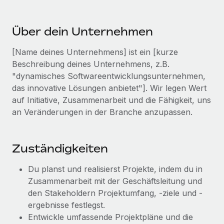
Events
Tools
Partner werden
Newsroom
Entdecke die Möglichkeiten einer Partnerschaft
Über dein Unternehmen
DIENSTLEISTUNGEN
Informationen zu Gehältern und Qualifikationen
Remote Build
Demnächst verfügbar
[Name deines Unternehmens] ist ein [kurze
Frag unsere Expert:innen
Beratung zu Integrationen und KI-Automatisierung
Beschreibung deines Unternehmens, z.B.
Insights Center
Hilfe von Expert:innen für globale HR & Compliance
"dynamisches Softwareentwicklungsunternehmen,
Hol dir Unterstützung
das innovative Lösungen anbietet"]. Wir legen Wert
Background-Checks
FALLSTUDIEN
auf Initiative, Zusammenarbeit und die Fähigkeit, uns
Einfacheres Bewerber:innen-Screening
Alle Ressourcen anzeigen
an Veränderungen in der Branche anzupassen.
So hat der KI-Vorreiter Weaviate sein Team mit
Remote um 120 % vergrößert
Compliance Watchtower
Lückenlose Compliance
BLOG
Weaviate auf einen Blick Weaviate entwickelt KI-basierte
Zuständigkeiten
Open-Source-Infrastrukturen. Das...
Globale Payroll
Geräteverwaltung
Du planst und realisierst Projekte, indem du in
Globale Bereitstellung und Verfolgung von IT-
Mehr erfahren
EOR und PEO
Zusammenarbeit mit der Geschäftsleitung und
Geräten
den Stakeholdern Projektumfang, -ziele und -
Contractor Management
ergebnisse festlegst.
Gründung von Niederlassungen
Strategische Partnerschaft zwischen
Steuern
Entwickle umfassende Projektpläne und die
Schnelle, rechtssichere Gründung von
Reverse Tech und Remote für Contractor