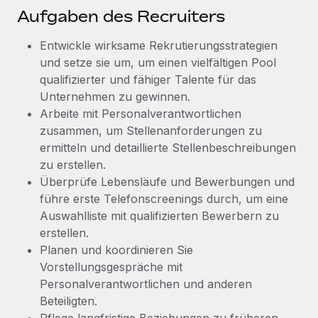
Management und Payroll
Niederlassungen
Aufgaben des Recruiters
Den Blog erkunden
Reverse Tech auf einen Blick Das Gesundheits- und
Mobilität und Relocation
Entwickle wirksame Rekrutierungsstrategien
Wellness-Startup Reverse Tech hat das globale...
Mühelose Relocation von Mitarbeiter:innen
und setze sie um, um einen vielfältigen Pool
BLOG
Mehr erfahren
qualifizierter und fähiger Talente für das
Benefits
Unternehmen zu gewinnen.
Neues zu Remote-Produkten: Integration mit
Mühelose Verwaltung von Benefits
Gusto und Zero und Contractor Management
Arbeite mit Personalverantwortlichen
Plus
zusammen, um Stellenanforderungen zu
ermitteln und detaillierte Stellenbeschreibungen
Auch im neuen Jahr wollen wir bei Remote Unternehmen
zu erstellen.
aller Größen dabei unterstützen, die beste...
Überprüfe Lebensläufe und Bewerbungen und
Mehr erfahren
führe erste Telefonscreenings durch, um eine
Auswahlliste mit qualifizierten Bewerbern zu
erstellen.
Wie Phiture 55 Mitarbeiter:innen in 19 Ländern
Planen und koordinieren Sie
mit Remote verwaltet
Vorstellungsgespräche mit
Phiture ist der unumstrittene Marktführer im Bereich der
Personalverantwortlichen und anderen
Wachstumsberatung für mobile Apps. Das...
Beteiligten.