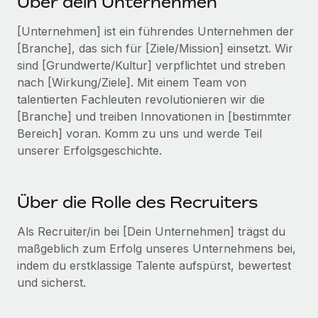
Über dein Unternehmen
Events
Tools
Partner werden
[Unternehmen] ist ein führendes Unternehmen der
Newsroom
Entdecke die Möglichkeiten einer Partnerschaft
[Branche], das sich für [Ziele/Mission] einsetzt. Wir
DIENSTLEISTUNGEN
Informationen zu Gehältern und Qualifikationen
sind [Grundwerte/Kultur] verpflichtet und streben
Remote Build
Demnächst verfügbar
nach [Wirkung/Ziele]. Mit einem Team von
Frag unsere Expert:innen
Beratung zu Integrationen und KI-Automatisierung
Insights Center
talentierten Fachleuten revolutionieren wir die
Hilfe von Expert:innen für globale HR & Compliance
[Branche] und treiben Innovationen in [bestimmter
Hol dir Unterstützung
Background-Checks
Bereich] voran. Komm zu uns und werde Teil
FALLSTUDIEN
Einfacheres Bewerber:innen-Screening
unserer Erfolgsgeschichte.
Alle Ressourcen anzeigen
So hat der KI-Vorreiter Weaviate sein Team mit
Remote um 120 % vergrößert
Compliance Watchtower
Lückenlose Compliance
BLOG
Über die Rolle des Recruiters
Weaviate auf einen Blick Weaviate entwickelt KI-basierte
Open-Source-Infrastrukturen. Das...
Globale Payroll
Geräteverwaltung
Als Recruiter/in bei [Dein Unternehmen] trägst du
Globale Bereitstellung und Verfolgung von IT-
Mehr erfahren
maßgeblich zum Erfolg unseres Unternehmens bei,
EOR und PEO
Geräten
indem du erstklassige Talente aufspürst, bewertest
Contractor Management
und sicherst.
Gründung von Niederlassungen
Strategische Partnerschaft zwischen
Steuern
Schnelle, rechtssichere Gründung von
Reverse Tech und Remote für Contractor