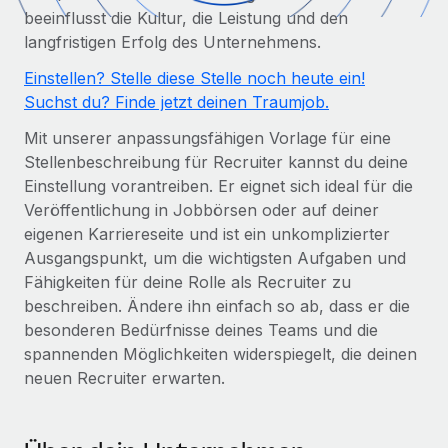
Globales Onboarding und Verwalten von
beeinflusst die Kultur, die Leistung und den
Gesamtbeschäftigungskosten
Anmelden
Freelancer:innen
Nederlands
langfristigen Erfolg des Unternehmens.
WACHSTUMSPHASE
Honorarzahlungen berechnen
PEO
Einstellen? Stelle diese Stelle noch heute ein!
Français
Informationen zu möglichen Währungen und
Startups
Auslagern von komplexen HR-Aufgaben
Suchst du? Finde jetzt deinen Traumjob.
Abwicklungsfristen für globale Freelancer:innen
Agile HR- und Payroll-Lösungen für wachsende
Deutsch
Mit unserer anpassungsfähigen Vorlage für eine
Unternehmen
Stellenbeschreibung für Recruiter kannst du deine
INFRASTRUKTUR
LERNEN MIT REMOTE
Mittelstand
Español
Einstellung vorantreiben. Er eignet sich ideal für die
Remote Embedded
Maßgeschneiderte HR-Lösungen, um Teams zu
Veröffentlichung in Jobbörsen oder auf deiner
Forschung und Leitfäden
Nahtlose Integration der HR in bestehende Abläufe
vergrößern
Italiano
eigenen Karriereseite und ist ein unkomplizierter
Fallstudien
Ausgangspunkt, um die wichtigsten Aufgaben und
Plattform
Enterprise
Português (Portugal)
Fähigkeiten für deine Rolle als Recruiter zu
Integrierte HR-Kernfunktionen für dein Team
HR-Glossar
Globale HR für Konzerne und Großunternehmen
beschreiben. Ändere ihn einfach so ab, dass er die
Verknüpfen
Neu
日本語
besonderen Bedürfnisse deines Teams und die
Checklisten und Vorlagen
Verknüpfung beliebiger KI-Tools mit Remote über unser
spannenden Möglichkeiten widerspiegelt, die deinen
PARTNER WERDEN
Bibliothek für Stellenbeschreibungen
한국어
MCP
neuen Recruiter erwarten.
Strategische Technologiepartner
Webinare
Integrationen
Flexible Einbettung von Global-HR-Funktionen in deine
中文（简体）
Plattform
Prozessoptimierung mit unverzichtbaren Business-