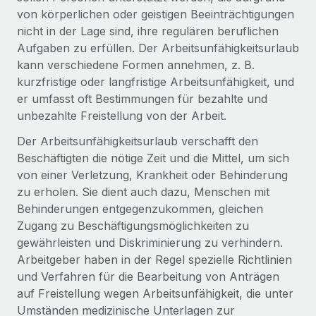
Globales Onboarding und Verwalten von
von körperlichen oder geistigen Beeinträchtigungen
Gesamtbeschäftigungskosten
Anmelden
Freelancer:innen
Nederlands
nicht in der Lage sind, ihre regulären beruflichen
WACHSTUMSPHASE
Honorarzahlungen berechnen
Aufgaben zu erfüllen. Der Arbeitsunfähigkeitsurlaub
PEO
Français
Informationen zu möglichen Währungen und
Startups
kann verschiedene Formen annehmen, z. B.
Auslagern von komplexen HR-Aufgaben
Abwicklungsfristen für globale Freelancer:innen
Agile HR- und Payroll-Lösungen für wachsende
kurzfristige oder langfristige Arbeitsunfähigkeit, und
Deutsch
Unternehmen
er umfasst oft Bestimmungen für bezahlte und
unbezahlte Freistellung von der Arbeit.
INFRASTRUKTUR
LERNEN MIT REMOTE
Mittelstand
Español
Remote Embedded
Der Arbeitsunfähigkeitsurlaub verschafft den
Maßgeschneiderte HR-Lösungen, um Teams zu
Forschung und Leitfäden
Nahtlose Integration der HR in bestehende Abläufe
Beschäftigten die nötige Zeit und die Mittel, um sich
vergrößern
Italiano
von einer Verletzung, Krankheit oder Behinderung
Fallstudien
Plattform
Enterprise
zu erholen. Sie dient auch dazu, Menschen mit
Português (Portugal)
Integrierte HR-Kernfunktionen für dein Team
HR-Glossar
Globale HR für Konzerne und Großunternehmen
Behinderungen entgegenzukommen, gleichen
Zugang zu Beschäftigungsmöglichkeiten zu
Verknüpfen
Neu
日本語
Checklisten und Vorlagen
gewährleisten und Diskriminierung zu verhindern.
Verknüpfung beliebiger KI-Tools mit Remote über unser
PARTNER WERDEN
Arbeitgeber haben in der Regel spezielle Richtlinien
Bibliothek für Stellenbeschreibungen
한국어
MCP
Strategische Technologiepartner
und Verfahren für die Bearbeitung von Anträgen
Webinare
Integrationen
Flexible Einbettung von Global-HR-Funktionen in deine
auf Freistellung wegen Arbeitsunfähigkeit, die unter
中文（简体）
Plattform
Umständen medizinische Unterlagen zur
Prozessoptimierung mit unverzichtbaren Business-