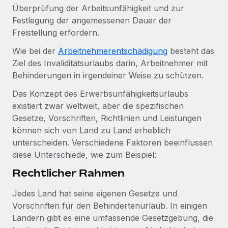
Events
Überprüfung der Arbeitsunfähigkeit und zur
Tools
Partner werden
Festlegung der angemessenen Dauer der
Newsroom
Entdecke die Möglichkeiten einer Partnerschaft
Freistellung erfordern.
DIENSTLEISTUNGEN
Informationen zu Gehältern und Qualifikationen
Remote Build
Demnächst verfügbar
Wie bei der
Arbeitnehmerentschädigung
besteht das
Frag unsere Expert:innen
Beratung zu Integrationen und KI-Automatisierung
Ziel des Invaliditätsurlaubs darin, Arbeitnehmer mit
Insights Center
Hilfe von Expert:innen für globale HR & Compliance
Behinderungen in irgendeiner Weise zu schützen.
Hol dir Unterstützung
Das Konzept des Erwerbsunfähigkeitsurlaubs
Background-Checks
FALLSTUDIEN
existiert zwar weltweit, aber die spezifischen
Einfacheres Bewerber:innen-Screening
Alle Ressourcen anzeigen
Gesetze, Vorschriften, Richtlinien und Leistungen
So hat der KI-Vorreiter Weaviate sein Team mit
Remote um 120 % vergrößert
Compliance Watchtower
können sich von Land zu Land erheblich
Lückenlose Compliance
BLOG
unterscheiden. Verschiedene Faktoren beeinflussen
Weaviate auf einen Blick Weaviate entwickelt KI-basierte
diese Unterschiede, wie zum Beispiel:
Open-Source-Infrastrukturen. Das...
Globale Payroll
Geräteverwaltung
Rechtlicher Rahmen
Globale Bereitstellung und Verfolgung von IT-
Mehr erfahren
EOR und PEO
Geräten
Jedes Land hat seine eigenen Gesetze und
Contractor Management
Vorschriften für den Behindertenurlaub. In einigen
Gründung von Niederlassungen
Revolution des Enterprise Contractor
Ländern gibt es eine umfassende Gesetzgebung, die
Steuern
Schnelle, rechtssichere Gründung von
Managements – die Erfolgsgeschichte einer