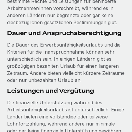
bestimmte Rechte und Leistungen für behinderte
globalen Content-Agentur mit Remote
Niederlassungen
Den Blog erkunden
Arbeitnehmer/innen vorschreibt, während es in
Auf einen Blick Erfahre mehr über die unglaubliche
anderen Ländern nur begrenzte oder gar keine
Mobilität und Relocation
Transformation einer weltweit erfolgreichen...
diesbezüglichen gesetzlichen Bestimmungen gibt.
Mühelose Relocation von Mitarbeiter:innen
BLOG
Mehr erfahren
Dauer und Anspruchsberechtigung
Benefits
Neues zu Remote-Produkten: Integration mit
Mühelose Verwaltung von Benefits
Die Dauer des Erwerbsunfähigkeitsurlaubs und die
Gusto und Zero und Contractor Management
Kriterien für die Inanspruchnahme können sehr
Plus
unterschiedlich sein. In einigen Ländern gibt es
Auch im neuen Jahr wollen wir bei Remote Unternehmen
großzügigen bezahlten Urlaub für einen längeren
aller Größen dabei unterstützen, die beste...
Zeitraum. Andere bieten vielleicht kürzere Zeiträume
oder nur unbezahlten Urlaub an.
Mehr erfahren
Leistungen und Vergütung
Wie Phiture 55 Mitarbeiter:innen in 19 Ländern
Die finanzielle Unterstützung während des
mit Remote verwaltet
Arbeitsunfähigkeitsurlaubs ist unterschiedlich: Einige
Länder bieten eine vollständige oder teilweise
Phiture ist der unumstrittene Marktführer im Bereich der
Lohnfortzahlung, während andere nur minimale
Wachstumsberatung für mobile Apps. Das...
oder gar keine finanzielle Unterstützung gewähren.