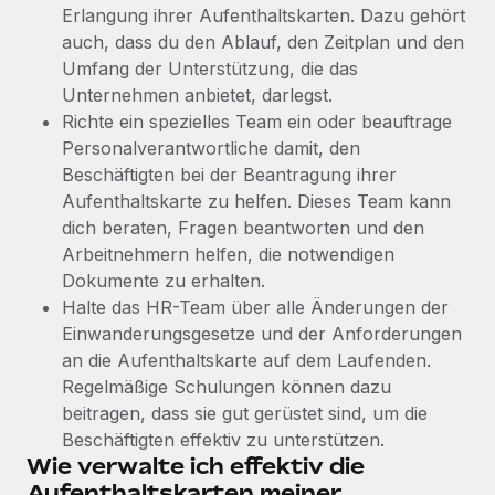
globalen Content-Agentur mit Remote
Niederlassungen
Erlangung ihrer Aufenthaltskarten. Dazu gehört
Den Blog erkunden
auch, dass du den Ablauf, den Zeitplan und den
Auf einen Blick Erfahre mehr über die unglaubliche
Mobilität und Relocation
Umfang der Unterstützung, die das
Transformation einer weltweit erfolgreichen...
Mühelose Relocation von Mitarbeiter:innen
Unternehmen anbietet, darlegst.
BLOG
Mehr erfahren
Richte ein spezielles Team ein oder beauftrage
Benefits
Personalverantwortliche damit, den
Neues zu Remote-Produkten: Integration mit
Mühelose Verwaltung von Benefits
Beschäftigten bei der Beantragung ihrer
Gusto und Zero und Contractor Management
Plus
Aufenthaltskarte zu helfen. Dieses Team kann
dich beraten, Fragen beantworten und den
Auch im neuen Jahr wollen wir bei Remote Unternehmen
Arbeitnehmern helfen, die notwendigen
aller Größen dabei unterstützen, die beste...
Dokumente zu erhalten.
Mehr erfahren
Halte das HR-Team über alle Änderungen der
Einwanderungsgesetze und der Anforderungen
an die Aufenthaltskarte auf dem Laufenden.
Wie Phiture 55 Mitarbeiter:innen in 19 Ländern
Regelmäßige Schulungen können dazu
mit Remote verwaltet
beitragen, dass sie gut gerüstet sind, um die
Phiture ist der unumstrittene Marktführer im Bereich der
Beschäftigten effektiv zu unterstützen.
Wie verwalte ich effektiv die
Wachstumsberatung für mobile Apps. Das...
Aufenthaltskarten meiner