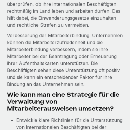
Events
überprüfen, ob ihre internationalen Beschäftigten
Tools
Partner werden
rechtmäßig im Land leben und arbeiten dürfen. Das
Newsroom
Entdecke die Möglichkeiten einer Partnerschaft
hilft dabei, die Einwanderungsgesetze einzuhalten
DIENSTLEISTUNGEN
und rechtliche Strafen zu vermeiden.
Informationen zu Gehältern und Qualifikationen
Remote Build
Demnächst verfügbar
Frag unsere Expert:innen
Beratung zu Integrationen und KI-Automatisierung
Verbesserung der Mitarbeiterbindung: Unternehmen
Insights Center
Hilfe von Expert:innen für globale HR & Compliance
können die Mitarbeiterzufriedenheit und die
Mitarbeiterbindung verbessern, indem sie ihre
Hol dir Unterstützung
Background-Checks
FALLSTUDIEN
Mitarbeiter bei der Beantragung oder Erneuerung
Einfacheres Bewerber:innen-Screening
Alle Ressourcen anzeigen
ihrer Aufenthaltskarten unterstützen. Die
So hat der KI-Vorreiter Weaviate sein Team mit
Beschäftigten sehen diese Unterstützung oft positiv
Remote um 120 % vergrößert
Compliance Watchtower
und sie kann ein entscheidender Faktor für ihre
Lückenlose Compliance
BLOG
Weaviate auf einen Blick Weaviate entwickelt KI-basierte
Bindung an das Unternehmen sein.
Open-Source-Infrastrukturen. Das...
Globale Payroll
Geräteverwaltung
Wie kann man eine Strategie für die
Globale Bereitstellung und Verfolgung von IT-
Verwaltung von
Mehr erfahren
EOR und PEO
Geräten
Mitarbeiterausweisen umsetzen?
Contractor Management
Gründung von Niederlassungen
Entwickle klare Richtlinien für die Unterstützung
Revolution des Enterprise Contractor
Steuern
Schnelle, rechtssichere Gründung von
Managements – die Erfolgsgeschichte einer
von internationalen Beschäftigten bei der