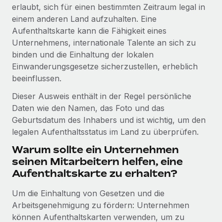
Globales Onboarding und Verwalten von
erlaubt, sich für einen bestimmten Zeitraum legal in
Gesamtbeschäftigungskosten
Anmelden
Freelancer:innen
einem anderen Land aufzuhalten. Eine
Nederlands
WACHSTUMSPHASE
Aufenthaltskarte kann die Fähigkeit eines
Honorarzahlungen berechnen
PEO
Unternehmens, internationale Talente an sich zu
Français
Informationen zu möglichen Währungen und
Startups
Auslagern von komplexen HR-Aufgaben
binden und die Einhaltung der lokalen
Abwicklungsfristen für globale Freelancer:innen
Agile HR- und Payroll-Lösungen für wachsende
Einwanderungsgesetze sicherzustellen, erheblich
Deutsch
Unternehmen
beeinflussen.
INFRASTRUKTUR
LERNEN MIT REMOTE
Mittelstand
Español
Dieser Ausweis enthält in der Regel persönliche
Remote Embedded
Maßgeschneiderte HR-Lösungen, um Teams zu
Forschung und Leitfäden
Daten wie den Namen, das Foto und das
Nahtlose Integration der HR in bestehende Abläufe
vergrößern
Italiano
Geburtsdatum des Inhabers und ist wichtig, um den
Fallstudien
Plattform
legalen Aufenthaltsstatus im Land zu überprüfen.
Enterprise
Português (Portugal)
Integrierte HR-Kernfunktionen für dein Team
HR-Glossar
Globale HR für Konzerne und Großunternehmen
Warum sollte ein Unternehmen
seinen Mitarbeitern helfen, eine
Verknüpfen
Neu
日本語
Checklisten und Vorlagen
Aufenthaltskarte zu erhalten?
Verknüpfung beliebiger KI-Tools mit Remote über unser
PARTNER WERDEN
Bibliothek für Stellenbeschreibungen
한국어
MCP
Um die Einhaltung von Gesetzen und die
Strategische Technologiepartner
Arbeitsgenehmigung zu fördern: Unternehmen
Webinare
Integrationen
Flexible Einbettung von Global-HR-Funktionen in deine
中文（简体）
können Aufenthaltskarten verwenden, um zu
Plattform
Prozessoptimierung mit unverzichtbaren Business-