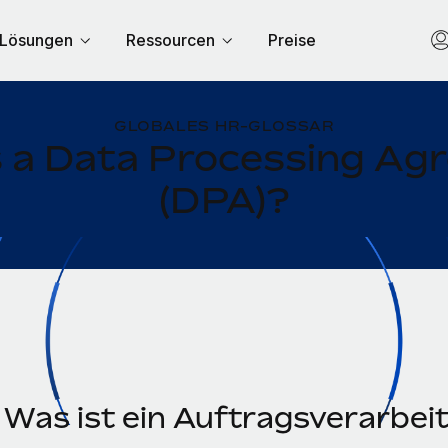
Lösungen
Ressourcen
Preise
GLOBALES HR-GLOSSAR
s a Data Processing Ag
(DPA)?
Was ist ein Auftragsverarbei