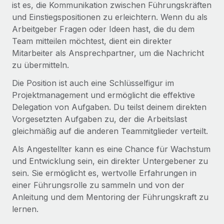
Events
ist es, die Kommunikation zwischen Führungskräften
Tools
Partner werden
und Einstiegspositionen zu erleichtern. Wenn du als
Newsroom
Entdecke die Möglichkeiten einer Partnerschaft
Arbeitgeber Fragen oder Ideen hast, die du dem
Team mitteilen möchtest, dient ein direkter
DIENSTLEISTUNGEN
Informationen zu Gehältern und Qualifikationen
Remote Build
Demnächst verfügbar
Mitarbeiter als Ansprechpartner, um die Nachricht
Frag unsere Expert:innen
Beratung zu Integrationen und KI-Automatisierung
zu übermitteln.
Insights Center
Hilfe von Expert:innen für globale HR & Compliance
Die Position ist auch eine Schlüsselfigur im
Hol dir Unterstützung
Background-Checks
FALLSTUDIEN
Projektmanagement und ermöglicht die effektive
Einfacheres Bewerber:innen-Screening
Alle Ressourcen anzeigen
Delegation von Aufgaben. Du teilst deinem direkten
So hat der KI-Vorreiter Weaviate sein Team mit
Vorgesetzten Aufgaben zu, der die Arbeitslast
Remote um 120 % vergrößert
Compliance Watchtower
gleichmäßig auf die anderen Teammitglieder verteilt.
Lückenlose Compliance
BLOG
Weaviate auf einen Blick Weaviate entwickelt KI-basierte
Als Angestellter kann es eine Chance für Wachstum
Open-Source-Infrastrukturen. Das...
Globale Payroll
Geräteverwaltung
und Entwicklung sein, ein direkter Untergebener zu
sein. Sie ermöglicht es, wertvolle Erfahrungen in
Globale Bereitstellung und Verfolgung von IT-
Mehr erfahren
EOR und PEO
einer Führungsrolle zu sammeln und von der
Geräten
Contractor Management
Anleitung und dem Mentoring der Führungskraft zu
Gründung von Niederlassungen
lernen.
Revolution des Enterprise Contractor
Steuern
Schnelle, rechtssichere Gründung von
Managements – die Erfolgsgeschichte einer