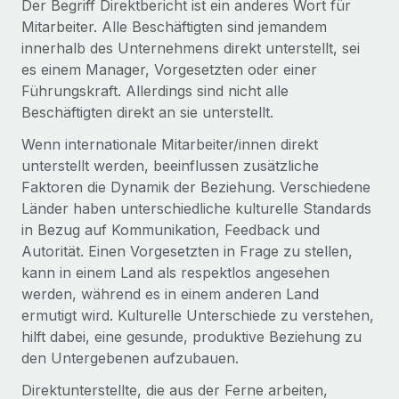
Der Begriff Direktbericht ist ein anderes Wort für
globalen Content-Agentur mit Remote
Niederlassungen
Den Blog erkunden
Mitarbeiter. Alle Beschäftigten sind jemandem
Auf einen Blick Erfahre mehr über die unglaubliche
innerhalb des Unternehmens direkt unterstellt, sei
Mobilität und Relocation
Transformation einer weltweit erfolgreichen...
es einem Manager, Vorgesetzten oder einer
Mühelose Relocation von Mitarbeiter:innen
BLOG
Führungskraft. Allerdings sind nicht alle
Mehr erfahren
Benefits
Beschäftigten direkt an sie unterstellt.
Neues zu Remote-Produkten: Integration mit
Mühelose Verwaltung von Benefits
Gusto und Zero und Contractor Management
Wenn internationale Mitarbeiter/innen direkt
Plus
unterstellt werden, beeinflussen zusätzliche
Faktoren die Dynamik der Beziehung. Verschiedene
Auch im neuen Jahr wollen wir bei Remote Unternehmen
Länder haben unterschiedliche kulturelle Standards
aller Größen dabei unterstützen, die beste...
in Bezug auf Kommunikation, Feedback und
Mehr erfahren
Autorität. Einen Vorgesetzten in Frage zu stellen,
kann in einem Land als respektlos angesehen
werden, während es in einem anderen Land
Wie Phiture 55 Mitarbeiter:innen in 19 Ländern
ermutigt wird. Kulturelle Unterschiede zu verstehen,
mit Remote verwaltet
hilft dabei, eine gesunde, produktive Beziehung zu
Phiture ist der unumstrittene Marktführer im Bereich der
den Untergebenen aufzubauen.
Wachstumsberatung für mobile Apps. Das...
Direktunterstellte, die aus der Ferne arbeiten,