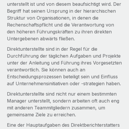
Globales Onboarding und Verwalten von
unterstellt ist und von diesem beaufsichtigt wird. Der
Gesamtbeschäftigungskosten
Anmelden
Freelancer:innen
Begriff hat seinen Ursprung in der hierarchischen
Nederlands
WACHSTUMSPHASE
Struktur von Organisationen, in denen die
Honorarzahlungen berechnen
PEO
Rechenschaftspflicht und die Verantwortung von
Français
Informationen zu möglichen Währungen und
Startups
Auslagern von komplexen HR-Aufgaben
den höheren Führungskräften zu ihren direkten
Abwicklungsfristen für globale Freelancer:innen
Agile HR- und Payroll-Lösungen für wachsende
Untergebenen abwärts fließen.
Deutsch
Unternehmen
INFRASTRUKTUR
Direktunterstellte sind in der Regel für die
LERNEN MIT REMOTE
Mittelstand
Español
Durchführung der täglichen Aufgaben und Projekte
Remote Embedded
Maßgeschneiderte HR-Lösungen, um Teams zu
Forschung und Leitfäden
unter der Anleitung und Führung ihres Vorgesetzten
Nahtlose Integration der HR in bestehende Abläufe
vergrößern
Italiano
verantwortlich. Sie können auch an
Fallstudien
Plattform
Entscheidungsprozessen beteiligt sein und Einfluss
Enterprise
Português (Portugal)
Integrierte HR-Kernfunktionen für dein Team
auf Unternehmensinitiativen oder -strategien haben.
HR-Glossar
Globale HR für Konzerne und Großunternehmen
Direktunterstellte sind nicht nur einem bestimmten
Verknüpfen
Neu
日本語
Checklisten und Vorlagen
Manager unterstellt, sondern arbeiten oft auch eng
Verknüpfung beliebiger KI-Tools mit Remote über unser
PARTNER WERDEN
mit anderen Teammitgliedern zusammen, um
Bibliothek für Stellenbeschreibungen
한국어
MCP
Strategische Technologiepartner
gemeinsame Ziele zu erreichen.
Webinare
Integrationen
Flexible Einbettung von Global-HR-Funktionen in deine
中文（简体）
Eine der Hauptaufgaben des Direktberichterstatters
Plattform
Prozessoptimierung mit unverzichtbaren Business-