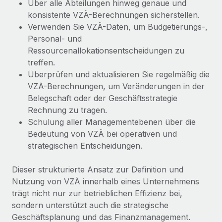
Über alle Abteilungen hinweg genaue und
globalen Content-Agentur mit Remote
Niederlassungen
Den Blog erkunden
konsistente VZÄ-Berechnungen sicherstellen.
Auf einen Blick Erfahre mehr über die unglaubliche
Verwenden Sie VZÄ-Daten, um Budgetierungs-,
Mobilität und Relocation
Transformation einer weltweit erfolgreichen...
Personal- und
Mühelose Relocation von Mitarbeiter:innen
BLOG
Ressourcenallokationsentscheidungen zu
Mehr erfahren
Benefits
treffen.
Neues zu Remote-Produkten: Integration mit
Mühelose Verwaltung von Benefits
Überprüfen und aktualisieren Sie regelmäßig die
Gusto und Zero und Contractor Management
VZÄ-Berechnungen, um Veränderungen in der
Plus
Belegschaft oder der Geschäftsstrategie
Auch im neuen Jahr wollen wir bei Remote Unternehmen
Rechnung zu tragen.
aller Größen dabei unterstützen, die beste...
Schulung aller Managementebenen über die
Bedeutung von VZÄ bei operativen und
Mehr erfahren
strategischen Entscheidungen.
Dieser strukturierte Ansatz zur Definition und
Wie Phiture 55 Mitarbeiter:innen in 19 Ländern
mit Remote verwaltet
Nutzung von VZÄ innerhalb eines Unternehmens
trägt nicht nur zur betrieblichen Effizienz bei,
Phiture ist der unumstrittene Marktführer im Bereich der
sondern unterstützt auch die strategische
Wachstumsberatung für mobile Apps. Das...
Geschäftsplanung und das Finanzmanagement.