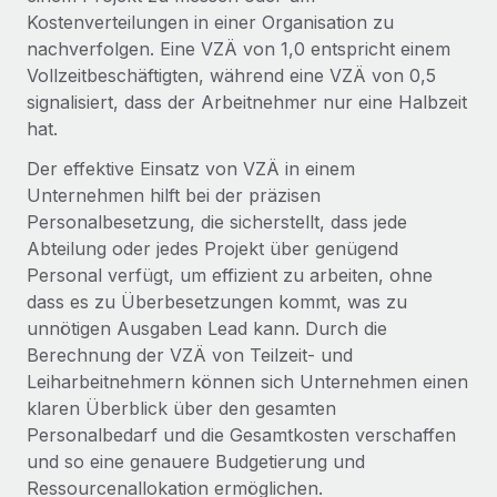
Globales Onboarding und Verwalten von
Kostenverteilungen in einer Organisation zu
Gesamtbeschäftigungskosten
Anmelden
Freelancer:innen
Nederlands
nachverfolgen. Eine VZÄ von 1,0 entspricht einem
WACHSTUMSPHASE
Honorarzahlungen berechnen
Vollzeitbeschäftigten, während eine VZÄ von 0,5
PEO
Français
Informationen zu möglichen Währungen und
Startups
signalisiert, dass der Arbeitnehmer nur eine Halbzeit
Auslagern von komplexen HR-Aufgaben
Abwicklungsfristen für globale Freelancer:innen
Agile HR- und Payroll-Lösungen für wachsende
hat.
Deutsch
Unternehmen
Der effektive Einsatz von VZÄ in einem
INFRASTRUKTUR
Unternehmen hilft bei der präzisen
LERNEN MIT REMOTE
Mittelstand
Español
Remote Embedded
Personalbesetzung, die sicherstellt, dass jede
Maßgeschneiderte HR-Lösungen, um Teams zu
Forschung und Leitfäden
Nahtlose Integration der HR in bestehende Abläufe
Abteilung oder jedes Projekt über genügend
vergrößern
Italiano
Personal verfügt, um effizient zu arbeiten, ohne
Fallstudien
Plattform
Enterprise
dass es zu Überbesetzungen kommt, was zu
Português (Portugal)
Integrierte HR-Kernfunktionen für dein Team
HR-Glossar
Globale HR für Konzerne und Großunternehmen
unnötigen Ausgaben Lead kann. Durch die
Berechnung der VZÄ von Teilzeit- und
Verknüpfen
Neu
日本語
Checklisten und Vorlagen
Leiharbeitnehmern können sich Unternehmen einen
Verknüpfung beliebiger KI-Tools mit Remote über unser
PARTNER WERDEN
klaren Überblick über den gesamten
Bibliothek für Stellenbeschreibungen
한국어
MCP
Strategische Technologiepartner
Personalbedarf und die Gesamtkosten verschaffen
Webinare
Integrationen
Flexible Einbettung von Global-HR-Funktionen in deine
und so eine genauere Budgetierung und
中文（简体）
Plattform
Ressourcenallokation ermöglichen.
Prozessoptimierung mit unverzichtbaren Business-