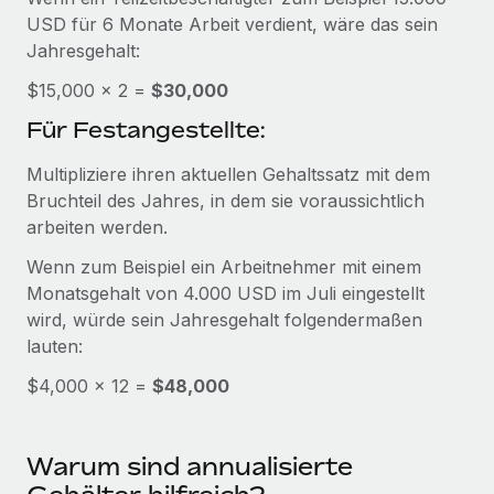
globalen Content-Agentur mit Remote
Niederlassungen
USD für 6 Monate Arbeit verdient, wäre das sein
Den Blog erkunden
Auf einen Blick Erfahre mehr über die unglaubliche
Jahresgehalt:
Mobilität und Relocation
Transformation einer weltweit erfolgreichen...
$15,000 × 2 =
Mühelose Relocation von Mitarbeiter:innen
$30,000
BLOG
Mehr erfahren
Für Festangestellte:
Benefits
Neues zu Remote-Produkten: Integration mit
Mühelose Verwaltung von Benefits
Multipliziere ihren aktuellen Gehaltssatz mit dem
Gusto und Zero und Contractor Management
Plus
Bruchteil des Jahres, in dem sie voraussichtlich
arbeiten werden.
Auch im neuen Jahr wollen wir bei Remote Unternehmen
aller Größen dabei unterstützen, die beste...
Wenn zum Beispiel ein Arbeitnehmer mit einem
Monatsgehalt von 4.000 USD im Juli eingestellt
Mehr erfahren
wird, würde sein Jahresgehalt folgendermaßen
lauten:
Wie Phiture 55 Mitarbeiter:innen in 19 Ländern
$4,000 × 12 =
$48,000
mit Remote verwaltet
Phiture ist der unumstrittene Marktführer im Bereich der
Warum sind annualisierte
Wachstumsberatung für mobile Apps. Das...