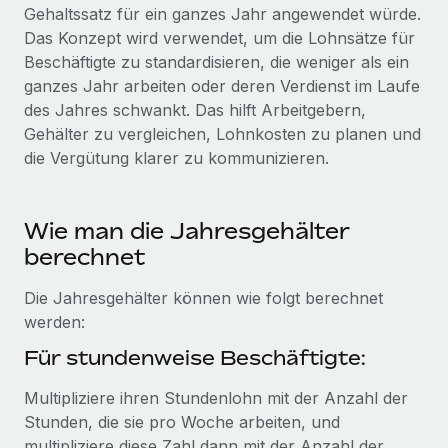
Globales Onboarding und Verwalten von
Gehaltssatz für ein ganzes Jahr angewendet würde.
Gesamtbeschäftigungskosten
Anmelden
Freelancer:innen
Das Konzept wird verwendet, um die Lohnsätze für
Nederlands
WACHSTUMSPHASE
Beschäftigte zu standardisieren, die weniger als ein
Honorarzahlungen berechnen
PEO
ganzes Jahr arbeiten oder deren Verdienst im Laufe
Français
Informationen zu möglichen Währungen und
Startups
Auslagern von komplexen HR-Aufgaben
des Jahres schwankt. Das hilft Arbeitgebern,
Abwicklungsfristen für globale Freelancer:innen
Agile HR- und Payroll-Lösungen für wachsende
Gehälter zu vergleichen, Lohnkosten zu planen und
Deutsch
Unternehmen
die Vergütung klarer zu kommunizieren.
INFRASTRUKTUR
LERNEN MIT REMOTE
Mittelstand
Español
Remote Embedded
Maßgeschneiderte HR-Lösungen, um Teams zu
Forschung und Leitfäden
Nahtlose Integration der HR in bestehende Abläufe
Wie man die Jahresgehälter
vergrößern
Italiano
Fallstudien
berechnet
Plattform
Enterprise
Português (Portugal)
Integrierte HR-Kernfunktionen für dein Team
HR-Glossar
Globale HR für Konzerne und Großunternehmen
Die Jahresgehälter können wie folgt berechnet
werden:
Verknüpfen
Neu
日本語
Checklisten und Vorlagen
Verknüpfung beliebiger KI-Tools mit Remote über unser
Für stundenweise Beschäftigte:
PARTNER WERDEN
Bibliothek für Stellenbeschreibungen
한국어
MCP
Strategische Technologiepartner
Multipliziere ihren Stundenlohn mit der Anzahl der
Webinare
Integrationen
Flexible Einbettung von Global-HR-Funktionen in deine
Stunden, die sie pro Woche arbeiten, und
中文（简体）
Plattform
Prozessoptimierung mit unverzichtbaren Business-
multipliziere diese Zahl dann mit der Anzahl der