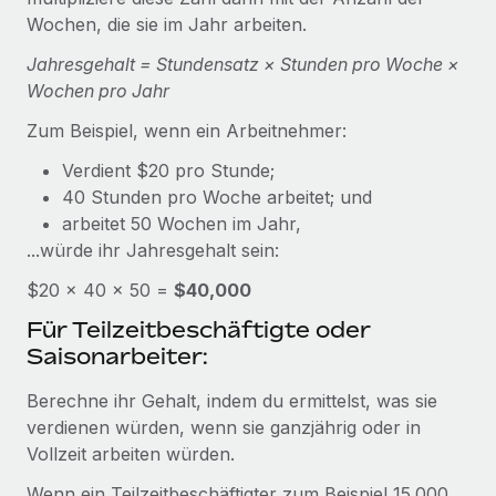
Events
Tools
Wochen, die sie im Jahr arbeiten.
Partner werden
Newsroom
Entdecke die Möglichkeiten einer Partnerschaft
Jahresgehalt = Stundensatz × Stunden pro Woche ×
Wochen pro Jahr
DIENSTLEISTUNGEN
Informationen zu Gehältern und Qualifikationen
Remote Build
Demnächst verfügbar
Frag unsere Expert:innen
Zum Beispiel, wenn ein Arbeitnehmer:
Beratung zu Integrationen und KI-Automatisierung
Insights Center
Hilfe von Expert:innen für globale HR & Compliance
Verdient $20 pro Stunde;
Hol dir Unterstützung
40 Stunden pro Woche arbeitet; und
Background-Checks
FALLSTUDIEN
arbeitet 50 Wochen im Jahr,
Einfacheres Bewerber:innen-Screening
Alle Ressourcen anzeigen
...würde ihr Jahresgehalt sein:
So hat der KI-Vorreiter Weaviate sein Team mit
Remote um 120 % vergrößert
Compliance Watchtower
$20 × 40 × 50 =
$40,000
Lückenlose Compliance
BLOG
Weaviate auf einen Blick Weaviate entwickelt KI-basierte
Für Teilzeitbeschäftigte oder
Open-Source-Infrastrukturen. Das...
Globale Payroll
Saisonarbeiter:
Geräteverwaltung
Globale Bereitstellung und Verfolgung von IT-
Mehr erfahren
EOR und PEO
Berechne ihr Gehalt, indem du ermittelst, was sie
Geräten
verdienen würden, wenn sie ganzjährig oder in
Contractor Management
Vollzeit arbeiten würden.
Gründung von Niederlassungen
Revolution des Enterprise Contractor
Steuern
Schnelle, rechtssichere Gründung von
Managements – die Erfolgsgeschichte einer
Wenn ein Teilzeitbeschäftigter zum Beispiel 15.000