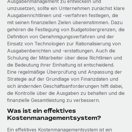
Ausgabenmanagement zu entwickeln und
Events
Tools
umzusetzen, sollte ein Unternehmen zunächst klare
Partner werden
Newsroom
Ausgabenrichtlinien und -verfahren festlegen, die
Entdecke die Möglichkeiten einer Partnerschaft
mit seinen finanziellen Zielen übereinstimmen. Dazu
DIENSTLEISTUNGEN
Informationen zu Gehältern und Qualifikationen
Remote Build
Demnächst verfügbar
gehören die Festlegung von Budgetobergrenzen, die
Frag unsere Expert:innen
Beratung zu Integrationen und KI-Automatisierung
Definition von Genehmigungsverfahren und der
Insights Center
Hilfe von Expert:innen für globale HR & Compliance
Einsatz von Technologien zur Rationalisierung von
Ausgabenberichten und -erstattungen. Auch die
Hol dir Unterstützung
Background-Checks
FALLSTUDIEN
Schulung der Mitarbeiter über diese Richtlinien und
Einfacheres Bewerber:innen-Screening
Alle Ressourcen anzeigen
die Bedeutung ihrer Einhaltung ist entscheidend.
So hat der KI-Vorreiter Weaviate sein Team mit
Eine regelmäßige Überprüfung und Anpassung der
Remote um 120 % vergrößert
Compliance Watchtower
Strategie auf der Grundlage von Finanzdaten und
Lückenlose Compliance
BLOG
Weaviate auf einen Blick Weaviate entwickelt KI-basierte
sich ändernden Geschäftsanforderungen hilft dabei,
Open-Source-Infrastrukturen. Das...
Globale Payroll
die Kontrolle über die Ausgaben zu behalten und die
Geräteverwaltung
finanzielle Gesamtleistung zu verbessern.
Globale Bereitstellung und Verfolgung von IT-
Mehr erfahren
EOR und PEO
Geräten
Was ist ein effektives
Contractor Management
Kostenmanagementsystem?
Gründung von Niederlassungen
Revolution des Enterprise Contractor
Steuern
Schnelle, rechtssichere Gründung von
Managements – die Erfolgsgeschichte einer
Ein effektives Kostenmanagementsystem ist ein