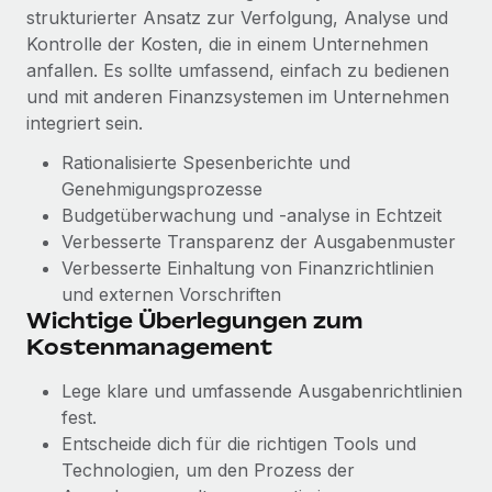
globalen Content-Agentur mit Remote
Niederlassungen
strukturierter Ansatz zur Verfolgung, Analyse und
Den Blog erkunden
Kontrolle der Kosten, die in einem Unternehmen
Auf einen Blick Erfahre mehr über die unglaubliche
Mobilität und Relocation
anfallen. Es sollte umfassend, einfach zu bedienen
Transformation einer weltweit erfolgreichen...
Mühelose Relocation von Mitarbeiter:innen
und mit anderen Finanzsystemen im Unternehmen
BLOG
Mehr erfahren
integriert sein.
Benefits
Neues zu Remote-Produkten: Integration mit
Rationalisierte Spesenberichte und
Mühelose Verwaltung von Benefits
Gusto und Zero und Contractor Management
Genehmigungsprozesse
Plus
Budgetüberwachung und -analyse in Echtzeit
Auch im neuen Jahr wollen wir bei Remote Unternehmen
Verbesserte Transparenz der Ausgabenmuster
aller Größen dabei unterstützen, die beste...
Verbesserte Einhaltung von Finanzrichtlinien
und externen Vorschriften
Mehr erfahren
Wichtige Überlegungen zum
Kostenmanagement
Wie Phiture 55 Mitarbeiter:innen in 19 Ländern
Lege klare und umfassende Ausgabenrichtlinien
mit Remote verwaltet
fest.
Phiture ist der unumstrittene Marktführer im Bereich der
Entscheide dich für die richtigen Tools und
Wachstumsberatung für mobile Apps. Das...
Technologien, um den Prozess der