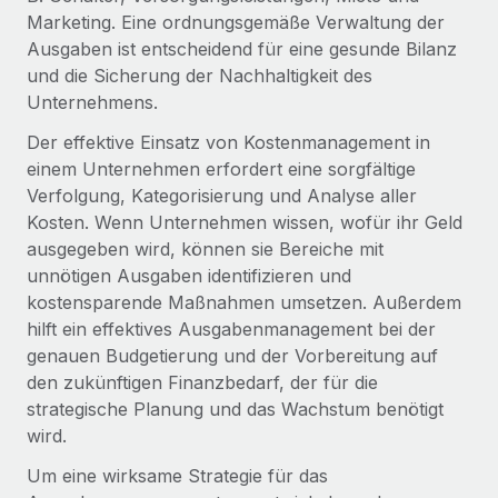
Globales Onboarding und Verwalten von
Marketing. Eine ordnungsgemäße Verwaltung der
Gesamtbeschäftigungskosten
Anmelden
Freelancer:innen
Nederlands
Ausgaben ist entscheidend für eine gesunde Bilanz
WACHSTUMSPHASE
Honorarzahlungen berechnen
und die Sicherung der Nachhaltigkeit des
PEO
Français
Informationen zu möglichen Währungen und
Startups
Unternehmens.
Auslagern von komplexen HR-Aufgaben
Abwicklungsfristen für globale Freelancer:innen
Agile HR- und Payroll-Lösungen für wachsende
Der effektive Einsatz von Kostenmanagement in
Deutsch
Unternehmen
einem Unternehmen erfordert eine sorgfältige
INFRASTRUKTUR
Verfolgung, Kategorisierung und Analyse aller
LERNEN MIT REMOTE
Mittelstand
Español
Remote Embedded
Kosten. Wenn Unternehmen wissen, wofür ihr Geld
Maßgeschneiderte HR-Lösungen, um Teams zu
Forschung und Leitfäden
Nahtlose Integration der HR in bestehende Abläufe
ausgegeben wird, können sie Bereiche mit
vergrößern
Italiano
unnötigen Ausgaben identifizieren und
Fallstudien
Plattform
Enterprise
kostensparende Maßnahmen umsetzen. Außerdem
Português (Portugal)
Integrierte HR-Kernfunktionen für dein Team
HR-Glossar
Globale HR für Konzerne und Großunternehmen
hilft ein effektives Ausgabenmanagement bei der
genauen Budgetierung und der Vorbereitung auf
Verknüpfen
Neu
日本語
Checklisten und Vorlagen
den zukünftigen Finanzbedarf, der für die
Verknüpfung beliebiger KI-Tools mit Remote über unser
PARTNER WERDEN
strategische Planung und das Wachstum benötigt
Bibliothek für Stellenbeschreibungen
한국어
MCP
Strategische Technologiepartner
wird.
Webinare
Integrationen
Flexible Einbettung von Global-HR-Funktionen in deine
中文（简体）
Um eine wirksame Strategie für das
Plattform
Prozessoptimierung mit unverzichtbaren Business-