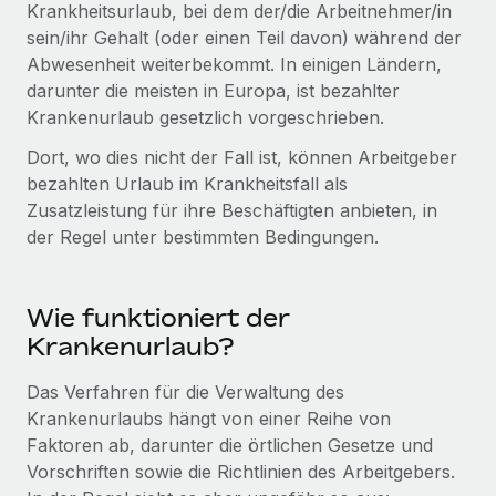
Events
Krankheitsurlaub, bei dem der/die Arbeitnehmer/in
Tools
Partner werden
sein/ihr Gehalt (oder einen Teil davon) während der
Newsroom
Entdecke die Möglichkeiten einer Partnerschaft
Abwesenheit weiterbekommt. In einigen Ländern,
darunter die meisten in Europa, ist bezahlter
DIENSTLEISTUNGEN
Informationen zu Gehältern und Qualifikationen
Remote Build
Demnächst verfügbar
Krankenurlaub gesetzlich vorgeschrieben.
Frag unsere Expert:innen
Beratung zu Integrationen und KI-Automatisierung
Insights Center
Dort, wo dies nicht der Fall ist, können Arbeitgeber
Hilfe von Expert:innen für globale HR & Compliance
bezahlten Urlaub im Krankheitsfall als
Hol dir Unterstützung
Background-Checks
FALLSTUDIEN
Zusatzleistung für ihre Beschäftigten anbieten, in
Einfacheres Bewerber:innen-Screening
Alle Ressourcen anzeigen
der Regel unter bestimmten Bedingungen.
So hat der KI-Vorreiter Weaviate sein Team mit
Remote um 120 % vergrößert
Compliance Watchtower
Lückenlose Compliance
BLOG
Wie funktioniert der
Weaviate auf einen Blick Weaviate entwickelt KI-basierte
Krankenurlaub?
Open-Source-Infrastrukturen. Das...
Globale Payroll
Geräteverwaltung
Globale Bereitstellung und Verfolgung von IT-
Mehr erfahren
EOR und PEO
Das Verfahren für die Verwaltung des
Geräten
Krankenurlaubs hängt von einer Reihe von
Contractor Management
Faktoren ab, darunter die örtlichen Gesetze und
Gründung von Niederlassungen
Revolution des Enterprise Contractor
Vorschriften sowie die Richtlinien des Arbeitgebers.
Steuern
Schnelle, rechtssichere Gründung von
Managements – die Erfolgsgeschichte einer