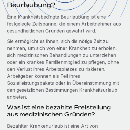
Globales Onboarding und Verwalten von
Beurlaubung?
Gesamtbeschäftigungskosten
Anmelden
Freelancer:innen
Nederlands
Eine krankheitsbedingte Beurlaubung ist eine
WACHSTUMSPHASE
Honorarzahlungen berechnen
PEO
festgelegte Zeitspanne, die einem Arbeitnehmer aus
Français
Informationen zu möglichen Währungen und
Startups
Auslagern von komplexen HR-Aufgaben
gesundheitlichen Gründen gewährt wird.
Abwicklungsfristen für globale Freelancer:innen
Agile HR- und Payroll-Lösungen für wachsende
Deutsch
Unternehmen
Sie ermöglicht es ihnen, sich die nötige Zeit zu
INFRASTRUKTUR
nehmen, um sich von einer Krankheit zu erholen,
LERNEN MIT REMOTE
Mittelstand
Español
sich medizinischen Behandlungen zu unterziehen
Remote Embedded
Maßgeschneiderte HR-Lösungen, um Teams zu
Forschung und Leitfäden
oder ein krankes Familienmitglied zu pflegen, ohne
Nahtlose Integration der HR in bestehende Abläufe
vergrößern
Italiano
den Verlust ihres Arbeitsplatzes zu riskieren.
Fallstudien
Plattform
Arbeitgeber können als Teil ihres
Enterprise
Português (Portugal)
Sozialleistungspakets oder in Übereinstimmung mit
Integrierte HR-Kernfunktionen für dein Team
HR-Glossar
Globale HR für Konzerne und Großunternehmen
den gesetzlichen Bestimmungen Krankheitsurlaub
Verknüpfen
Neu
日本語
Checklisten und Vorlagen
anbieten.
Verknüpfung beliebiger KI-Tools mit Remote über unser
PARTNER WERDEN
Was ist eine bezahlte Freistellung
Bibliothek für Stellenbeschreibungen
한국어
MCP
Strategische Technologiepartner
aus medizinischen Gründen?
Webinare
Integrationen
Flexible Einbettung von Global-HR-Funktionen in deine
中文（简体）
Bezahlter Krankenurlaub ist eine Art von
Plattform
Prozessoptimierung mit unverzichtbaren Business-