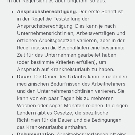
In der Regel sieht es aber ungefähr so aus:
globalen Content-Agentur mit Remote
Niederlassungen
Den Blog erkunden
Anspruchsberechtigung.
Der erste Schritt ist
Auf einen Blick Erfahre mehr über die unglaubliche
Mobilität und Relocation
in der Regel die Feststellung der
Transformation einer weltweit erfolgreichen...
Mühelose Relocation von Mitarbeiter:innen
Anspruchsberechtigung. Dies kann je nach
BLOG
Mehr erfahren
Unternehmensrichtlinien, Arbeitsverträgen und
Benefits
örtlichen Arbeitsgesetzen variieren, aber in der
Neues zu Remote-Produkten: Integration mit
Mühelose Verwaltung von Benefits
Regel müssen die Beschäftigten eine bestimmte
Gusto und Zero und Contractor Management
Plus
Zeit für das Unternehmen gearbeitet haben
(oder bestimmte Kriterien erfüllen), um
Auch im neuen Jahr wollen wir bei Remote Unternehmen
Anspruch auf Krankheitsurlaub zu haben.
aller Größen dabei unterstützen, die beste...
Dauer.
Die Dauer des Urlaubs kann je nach den
Mehr erfahren
medizinischen Bedürfnissen des Arbeitnehmers
und den Unternehmensrichtlinien variieren. Sie
kann von ein paar Tagen bis zu mehreren
Wie Phiture 55 Mitarbeiter:innen in 19 Ländern
Wochen oder sogar Monaten reichen. In einigen
mit Remote verwaltet
Ländern gibt es Gesetze, die spezifische
Phiture ist der unumstrittene Marktführer im Bereich der
Richtlinien für die Dauer und die Bedingungen
Wachstumsberatung für mobile Apps. Das...
des Krankenurlaubs enthalten.
Dokumentation.
Arbeitgeber verlangen oft eine