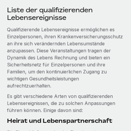
Events
Tools
Liste der qualifizierenden
Partner werden
Newsroom
Entdecke die Möglichkeiten einer Partnerschaft
Lebensereignisse
DIENSTLEISTUNGEN
Informationen zu Gehältern und Qualifikationen
Remote Build
Demnächst verfügbar
Qualifizierende Lebensereignisse ermöglichen es
Frag unsere Expert:innen
Beratung zu Integrationen und KI-Automatisierung
Einzelpersonen, ihren Krankenversicherungsschutz
Insights Center
Hilfe von Expert:innen für globale HR & Compliance
an ihre sich verändernden Lebensumstände
Hol dir Unterstützung
anzupassen. Diese Veranstaltungen tragen der
Background-Checks
FALLSTUDIEN
Dynamik des Lebens Rechnung und bieten ein
Einfacheres Bewerber:innen-Screening
Alle Ressourcen anzeigen
Sicherheitsnetz für Einzelpersonen und ihre
So hat der KI-Vorreiter Weaviate sein Team mit
Familien, um den kontinuierlichen Zugang zu
Remote um 120 % vergrößert
Compliance Watchtower
wichtigen Gesundheitsleistungen
Lückenlose Compliance
BLOG
Weaviate auf einen Blick Weaviate entwickelt KI-basierte
aufrechtzuerhalten.
Open-Source-Infrastrukturen. Das...
Globale Payroll
Geräteverwaltung
Es gibt verschiedene Arten von qualifizierenden
Globale Bereitstellung und Verfolgung von IT-
Mehr erfahren
EOR und PEO
Lebensereignissen, die zu solchen Anpassungen
Geräten
führen können. Einige davon sind:
Contractor Management
Heirat und Lebenspartnerschaft
Gründung von Niederlassungen
Revolution des Enterprise Contractor
Steuern
Schnelle, rechtssichere Gründung von
Managements – die Erfolgsgeschichte einer