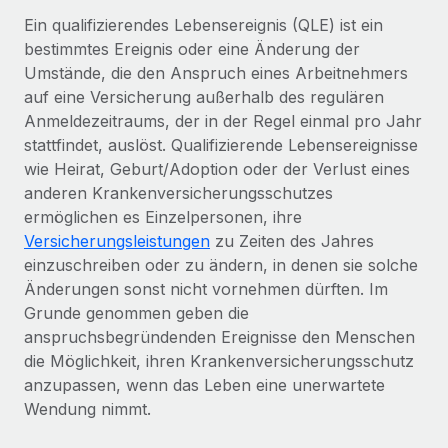
Globales Onboarding und Verwalten von
Gesamtbeschäftigungskosten
Ein qualifizierendes Lebensereignis (QLE) ist ein
Anmelden
Freelancer:innen
Nederlands
bestimmtes Ereignis oder eine Änderung der
WACHSTUMSPHASE
Honorarzahlungen berechnen
Umstände, die den Anspruch eines Arbeitnehmers
PEO
Français
Informationen zu möglichen Währungen und
Startups
auf eine Versicherung außerhalb des regulären
Auslagern von komplexen HR-Aufgaben
Abwicklungsfristen für globale Freelancer:innen
Agile HR- und Payroll-Lösungen für wachsende
Anmeldezeitraums, der in der Regel einmal pro Jahr
Deutsch
Unternehmen
stattfindet, auslöst. Qualifizierende Lebensereignisse
INFRASTRUKTUR
wie Heirat, Geburt/Adoption oder der Verlust eines
LERNEN MIT REMOTE
Mittelstand
Español
anderen Krankenversicherungsschutzes
Remote Embedded
Maßgeschneiderte HR-Lösungen, um Teams zu
Forschung und Leitfäden
ermöglichen es Einzelpersonen, ihre
Nahtlose Integration der HR in bestehende Abläufe
vergrößern
Italiano
Versicherungsleistungen
zu Zeiten des Jahres
Fallstudien
Plattform
einzuschreiben oder zu ändern, in denen sie solche
Enterprise
Português (Portugal)
Integrierte HR-Kernfunktionen für dein Team
Änderungen sonst nicht vornehmen dürften. Im
HR-Glossar
Globale HR für Konzerne und Großunternehmen
Grunde genommen geben die
Verknüpfen
Neu
日本語
Checklisten und Vorlagen
anspruchsbegründenden Ereignisse den Menschen
Verknüpfung beliebiger KI-Tools mit Remote über unser
PARTNER WERDEN
die Möglichkeit, ihren Krankenversicherungsschutz
Bibliothek für Stellenbeschreibungen
한국어
MCP
anzupassen, wenn das Leben eine unerwartete
Strategische Technologiepartner
Wendung nimmt.
Webinare
Integrationen
Flexible Einbettung von Global-HR-Funktionen in deine
中文（简体）
Plattform
Prozessoptimierung mit unverzichtbaren Business-