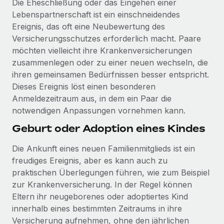
Die Eheschließung oder das Eingehen einer
globalen Content-Agentur mit Remote
Niederlassungen
Den Blog erkunden
Lebenspartnerschaft ist ein einschneidendes
Auf einen Blick Erfahre mehr über die unglaubliche
Ereignis, das oft eine Neubewertung des
Mobilität und Relocation
Transformation einer weltweit erfolgreichen...
Versicherungsschutzes erforderlich macht. Paare
Mühelose Relocation von Mitarbeiter:innen
BLOG
möchten vielleicht ihre Krankenversicherungen
Mehr erfahren
zusammenlegen oder zu einer neuen wechseln, die
Benefits
Neues zu Remote-Produkten: Integration mit
ihren gemeinsamen Bedürfnissen besser entspricht.
Mühelose Verwaltung von Benefits
Gusto und Zero und Contractor Management
Dieses Ereignis löst einen besonderen
Plus
Anmeldezeitraum aus, in dem ein Paar die
Auch im neuen Jahr wollen wir bei Remote Unternehmen
notwendigen Anpassungen vornehmen kann.
aller Größen dabei unterstützen, die beste...
Geburt oder Adoption eines Kindes
Mehr erfahren
Die Ankunft eines neuen Familienmitglieds ist ein
freudiges Ereignis, aber es kann auch zu
praktischen Überlegungen führen, wie zum Beispiel
Wie Phiture 55 Mitarbeiter:innen in 19 Ländern
mit Remote verwaltet
zur Krankenversicherung. In der Regel können
Eltern ihr neugeborenes oder adoptiertes Kind
Phiture ist der unumstrittene Marktführer im Bereich der
innerhalb eines bestimmten Zeitraums in ihre
Wachstumsberatung für mobile Apps. Das...
Versicherung aufnehmen, ohne den jährlichen